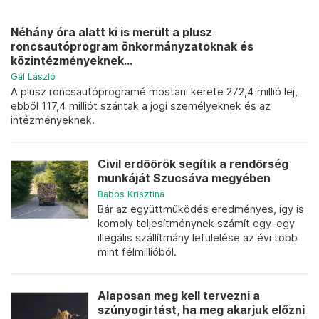
Néhány óra alatt ki is merült a plusz
roncsautóprogram önkormányzatoknak és
közintézményeknek...
Gál László
A plusz roncsautóprogramé mostani kerete 272,4 millió lej,
ebből 117,4 milliót szántak a jogi személyeknek és az
intézményeknek.
Civil erdőőrök segítik a rendőrség
munkáját Szucsáva megyében
Babos Krisztina
Bár az együttműködés eredményes, így is
komoly teljesítménynek számít egy-egy
illegális szállítmány lefülelése az évi több
mint félmillióból.
Alaposan meg kell tervezni a
szúnyogirtást, ha meg akarjuk előzni