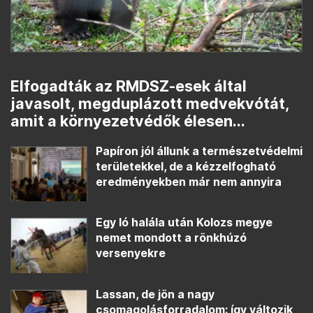
Elfogadták az RMDSZ-esek által
javasolt, megduplázott medvekvótát,
amit a környezetvédők élesen...
Papíron jól állunk a természetvédelmi
területekkel, de a kézzelfogható
eredményekben már nem annyira
Egy ló halála után Kolozs megye
nemet mondott a rönkhúzó
versenyekre
Lassan, de jön a nagy
csomagolásforradalom: így változik