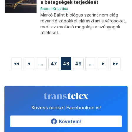
a betegségek terjedését
Babos Krisztina
Markó Bálint biológus szerint nem elég
rovarirtó ködökkel elárasztani a városokat,
mert az evolúció megoldja a szúnyogok
túlélését.
...
47
48
49
...
◄◄
◄
►
►►
Kövess minket Facebookon is!
Követem!