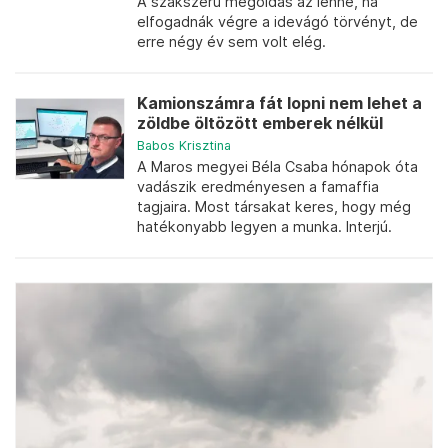
A szakszerű megoldás az lenne, ha
elfogadnák végre a idevágó törvényt, de
erre négy év sem volt elég.
Kamionszámra fát lopni nem lehet a
zöldbe öltözött emberek nélkül
Babos Krisztina
A Maros megyei Béla Csaba hónapok óta
vadászik eredményesen a famaffia
tagjaira. Most társakat keres, hogy még
hatékonyabb legyen a munka. Interjú.