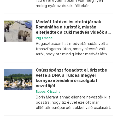
120 ezer évben sosem volt még ilyen
meleg nyár az északi féltekén.
Medvét fotózni és etetni járnak
Romániába a turisták, miután
elterjedtek a cuki medvés videók a...
Vig Emese
Augusztusban hat medvetámadás volt a
transzfogarasi úton, amely híressé vált
arról, hogy ott mindig lehet medvét látni.
Csúszópénzt fogadott el, őrizetbe
vette a DNA a Tulcea megyei
környezetvédelmi őrszolgálat
vezetőjét
Babos Krisztina
Dorin Merant annak ellenére nevezték ki a
posztra, hogy tíz évvel ezelőtt már
elítélték európai pénzekkel való csalásért.