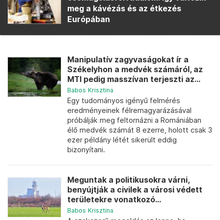
meg a kávézás és az étkezés
Európában
Manipulatív zagyvaságokat ír a
Székelyhon a medvék számáról, az
MTI pedig masszívan terjeszti az...
Babos Krisztina
Egy tudományos igényű felmérés
eredményeinek félremagyarázásával
próbálják meg feltornázni a Romániában
élő medvék számát 8 ezerre, holott csak 3
ezer példány létét sikerült eddig
bizonyítani.
Meguntak a politikusokra várni,
benyújtják a civilek a városi védett
területekre vonatkozó...
Babos Krisztina