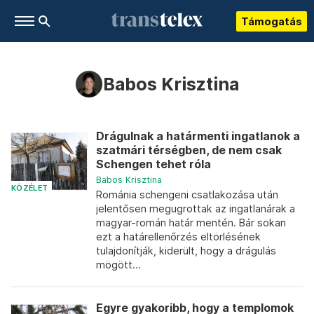
Támogatás
Babos Krisztina
Drágulnak a határmenti ingatlanok a
szatmári térségben, de nem csak
Schengen tehet róla
Babos Krisztina
KÖZÉLET
Románia schengeni csatlakozása után
jelentősen megugrottak az ingatlanárak a
magyar-román határ mentén. Bár sokan
ezt a határellenőrzés eltörlésének
tulajdonítják, kiderült, hogy a drágulás
mögött...
Egyre gyakoribb, hogy a templomok