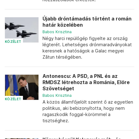
Újabb dróntámadás történt a román
határ közelében
Babos Krisztina
Négy harci repülőgép figyelte az ország
KÖZÉLET
légterét. Lehetséges drónmaradványokat
keresnek a hatóságok a Galac megyei
Zătun térségében.
Antonescu: A PSD, a PNL és az
RMDSZ létrehozta a Románia, Előre
Szövetséget
Babos Krisztina
KÖZÉLET
A közös államfőjelölt szerint ő az egyetlen
politikus, aki bebizonyította, hogy nem
ragaszkodik foggal-körömmel a
tisztséghez.