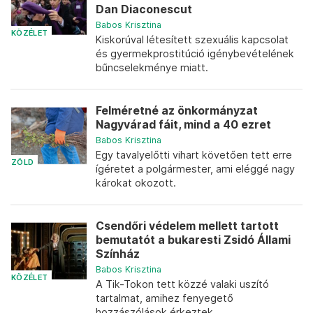
Dan Diaconescut
Babos Krisztina
KÖZÉLET
Kiskorúval létesített szexuális kapcsolat
és gyermekprostitúció igénybevételének
bűncselekménye miatt.
Felméretné az önkormányzat
Nagyvárad fáit, mind a 40 ezret
Babos Krisztina
Egy tavalyelőtti vihart követően tett erre
ZÖLD
ígéretet a polgármester, ami eléggé nagy
károkat okozott.
Csendőri védelem mellett tartott
bemutatót a bukaresti Zsidó Állami
Színház
Babos Krisztina
KÖZÉLET
A Tik-Tokon tett közzé valaki uszító
tartalmat, amihez fenyegető
hozzászólások érkeztek.