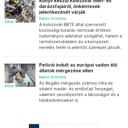
Könyv készül Kolozsvár méh- és
darázsfajairól, önkéntesek
jelentkezését várják
Babos Krisztina
ZÖLD
A kolozsvári BBTE által szervezett
közösségi kutatás nemcsak értékes
tudományos adatokat szolgáltat, hanem a
természetvédelem és a környezeti
nevelés terén is jelentős szerepet játszik.
Petíció indult az európai vadon élő
állatok mérgezése ellen
Babos Krisztina
Az illegális mérgezés számos ritka és
ZÖLD
védett madár- és emlősfajt fenyeget,
valamint veszélyezteti a lakosságot és a
házikedvenceiket is.