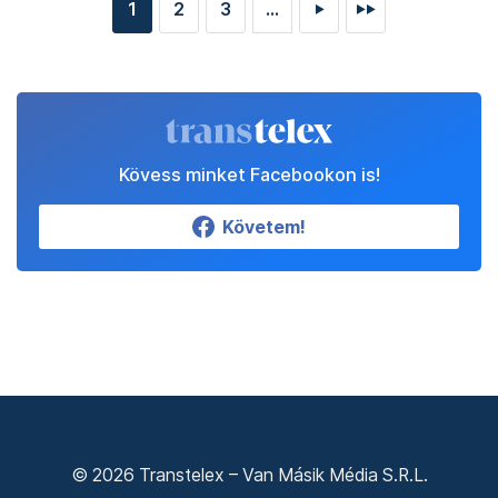
1
2
3
...
►
►►
Kövess minket Facebookon is!
Követem!
© 2026 Transtelex – Van Másik Média S.R.L.