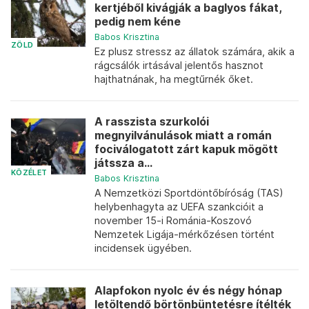
kertjéből kivágják a baglyos fákat,
pedig nem kéne
Babos Krisztina
ZÖLD
Ez plusz stressz az állatok számára, akik a
rágcsálók irtásával jelentős hasznot
hajthatnának, ha megtűrnék őket.
A rasszista szurkolói
megnyilvánulások miatt a román
fociválogatott zárt kapuk mögött
játssza a...
KÖZÉLET
Babos Krisztina
A Nemzetközi Sportdöntőbíróság (TAS)
helybenhagyta az UEFA szankcióit a
november 15-i Románia-Koszovó
Nemzetek Ligája-mérkőzésen történt
incidensek ügyében.
Alapfokon nyolc év és négy hónap
letöltendő börtönbüntetésre ítélték