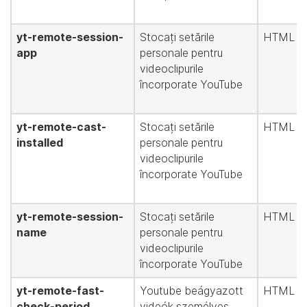
yt-remote-session-
Stocați setările
HTML sto
app
personale pentru
videoclipurile
încorporate YouTube
yt-remote-cast-
Stocați setările
HTML sto
installed
personale pentru
videoclipurile
încorporate YouTube
yt-remote-session-
Stocați setările
HTML sto
name
personale pentru
videoclipurile
încorporate YouTube
yt-remote-fast-
Youtube beágyazott
HTML sto
check-period
videók személyes