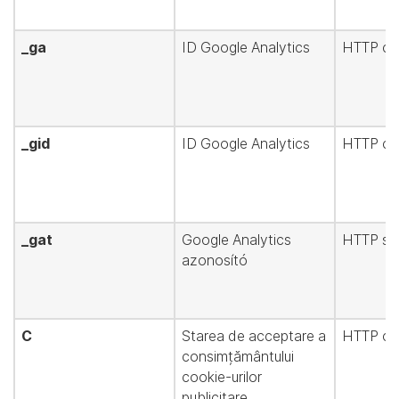
_ga
ID Google Analytics
HTTP co
_gid
ID Google Analytics
HTTP co
_gat
Google Analytics
HTTP süt
azonosító
C
Starea de acceptare a
HTTP co
consimțământului
cookie-urilor
publicitare