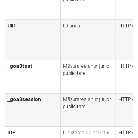
UID
ID anunț
HTTP co
_goa3test
Măsurarea anunțurilor
HTTP co
publicitare
_goa3session
Măsurarea anunțurilor
HTTP co
publicitare
IDE
Difuzarea de anunțuri
HTTP co