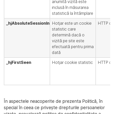
anumită vizită este
inclusă în măsurarea
statistică la întâmplare
_hjAbsoluteSessionInProgress
Hotjar este un cookie
HTTP co
statistic care
determină dacă o
vizită pe site este
efectuată pentru prima
dată
_hjFirstSeen
Hotjar cookie statistic
HTTP co
În aspectele neacoperite de prezenta Politică, în
special în ceea ce privește drepturile persoanelor
vizate, prevalează politica de confidențialitate a