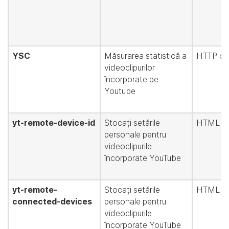
YSC
Măsurarea statistică a
HTTP co
videoclipurilor
încorporate pe
Youtube
yt-remote-device-id
Stocați setările
HTML sto
personale pentru
videoclipurile
încorporate YouTube
yt-remote-
Stocați setările
HTML sto
connected-devices
personale pentru
videoclipurile
încorporate YouTube