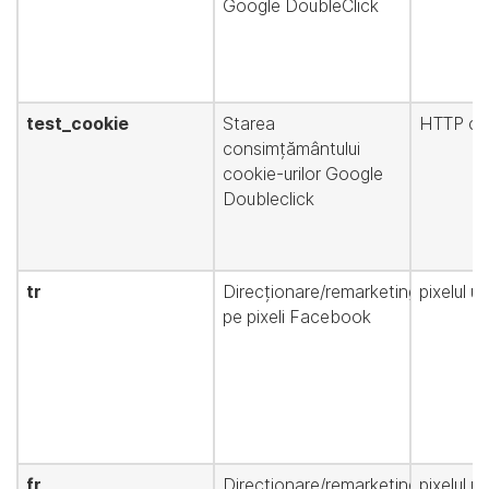
Google DoubleClick
test_cookie
Starea
HTTP co
consimțământului
cookie-urilor Google
Doubleclick
tr
Direcționare/remarketing
pixelul u
pe pixeli Facebook
fr
Direcționare/remarketing
pixelul u