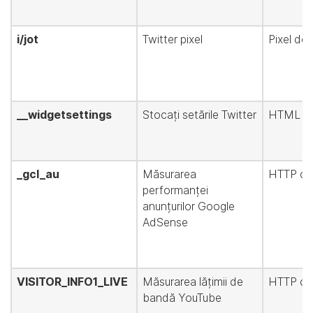
i/jot
Twitter pixel
Pixel de 
__widgetsettings
Stocați setările Twitter
HTML sto
_gcl_au
Măsurarea
HTTP co
performanței
anunțurilor Google
AdSense
VISITOR_INFO1_LIVE
Măsurarea lățimii de
HTTP co
bandă YouTube