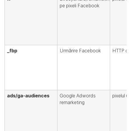
pe pixeli Facebook
_fbp
Urmărire Facebook
HTTP co
ads/ga-audiences
Google Adwords
pixelul u
remarketing