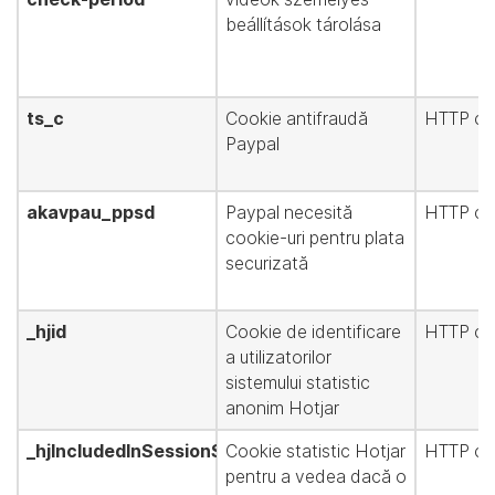
beállítások tárolása
ts_c
Cookie antifraudă
HTTP co
Paypal
akavpau_ppsd
Paypal necesită
HTTP co
cookie-uri pentru plata
securizată
_hjid
Cookie de identificare
HTTP co
a utilizatorilor
sistemului statistic
anonim Hotjar
_hjIncludedInSessionSample
Cookie statistic Hotjar
HTTP co
pentru a vedea dacă o