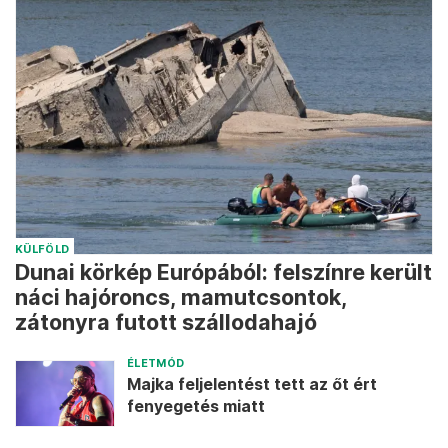
KÜLFÖLD
Dunai körkép Európából: felszínre került
náci hajóroncs, mamutcsontok,
zátonyra futott szállodahajó
ÉLETMÓD
Majka feljelentést tett az őt ért
fenyegetés miatt