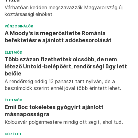
Várhatóan kedden megszavazzák Magyarország új
köztársasági elnökét.
PÉNZCSINÁLÓK
A Moody's is megerősítette Románia
befektetésre ajánlott adósbesorolását
ÉLETMÓD
Több százan fizethettek olcsóbb, de nem
létező Untold-belépőért, rendőrségi ügy lett
belőle
A rendőrség eddig 13 panaszt tart nyilván, de a
beszámolók szerint ennél jóval több érintett lehet.
ÉLETMÓD
Emil Boc tökéletes gyógyírt ajánlott
másnaposságra
Kolozsvár polgármestere mindig ott segít, ahol tud.
KÖZÉLET