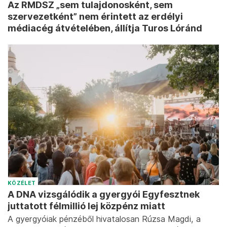
Az RMDSZ „sem tulajdonosként, sem
szervezetként” nem érintett az erdélyi
médiacég átvételében, állítja Turos Lóránd
KÖZÉLET
A DNA vizsgálódik a gyergyói Egyfesztnek
juttatott félmillió lej közpénz miatt
A gyergyóiak pénzéből hivatalosan Rúzsa Magdi, a