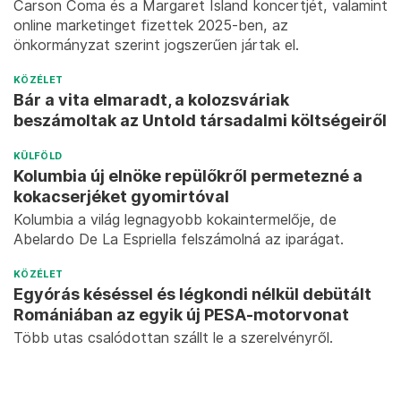
Carson Coma és a Margaret Island koncertjét, valamint
online marketinget fizettek 2025-ben, az
önkormányzat szerint jogszerűen jártak el.
KÖZÉLET
Bár a vita elmaradt, a kolozsváriak
beszámoltak az Untold társadalmi költségeiről
KÜLFÖLD
Kolumbia új elnöke repülőkről permetezné a
kokacserjéket gyomirtóval
Kolumbia a világ legnagyobb kokaintermelője, de
Abelardo De La ‌Espriella felszámolná az iparágat.
KÖZÉLET
Egyórás késéssel és légkondi nélkül debütált
Romániában az egyik új PESA-motorvonat
Több utas csalódottan szállt le a szerelvényről.