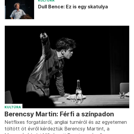
KULTÚRA
Dull Bence: Ez is egy skatulya
KULTÚRA
Berencsy Martin: Férfi a színpadon
Netflixes forgatásról, angliai turnéról és az egyetemen
töltött öt évről kérdeztük Berencsy Martint, a