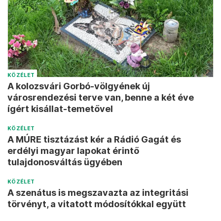
KÖZÉLET
A kolozsvári Gorbó-völgyének új
városrendezési terve van, benne a két éve
ígért kisállat-temetővel
KÖZÉLET
A MÚRE tisztázást kér a Rádió Gagát és
erdélyi magyar lapokat érintő
tulajdonosváltás ügyében
KÖZÉLET
A szenátus is megszavazta az integritási
törvényt, a vitatott módosítókkal együtt