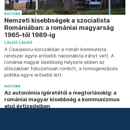
KULTÚRA
Nemzeti kisebbségek a szocialista
Romániában: a romániai magyarság
1965-től 1989-ig
László László
A Ceaușescu-korszakban a román kommunista
rendszer egyre erősebb nacionalista irányt vett. A
romániai magyar kisebbség helyzete ebben az
időszakban fokozatosan romlott, a homogenizációs
politika egyre erősebb lett.
KULTÚRA
Az autonómia ígéretétől a megtorlásokig: a
romániai magyar kisebbség a kommunizmus
első évtizedeiben
1944 után a romániai magyarság helyzete gyökeresen
átalakult. Az 1956-os forradalom erdélyi
következményei, a koncepciós perek, valamint a