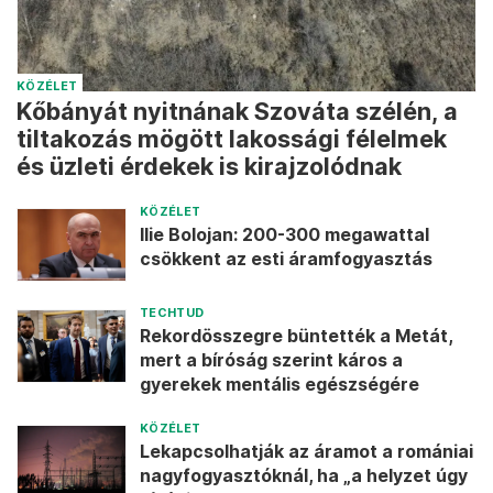
KÖZÉLET
Kőbányát nyitnának Szováta szélén, a
tiltakozás mögött lakossági félelmek
és üzleti érdekek is kirajzolódnak
KÖZÉLET
Ilie Bolojan: 200-300 megawattal
csökkent az esti áramfogyasztás
TECHTUD
Rekordösszegre büntették a Metát,
mert a bíróság szerint káros a
gyerekek mentális egészségére
KÖZÉLET
Lekapcsolhatják az áramot a romániai
nagyfogyasztóknál, ha „a helyzet úgy