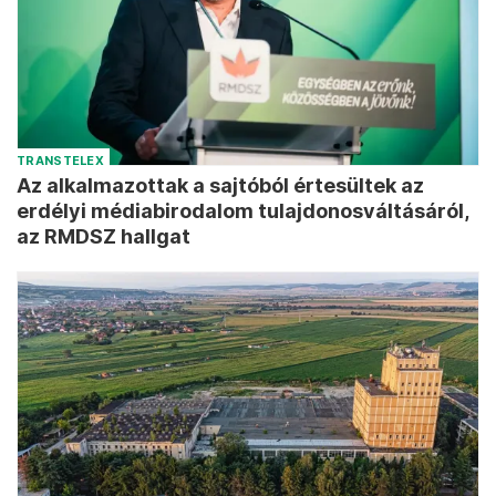
TRANSTELEX
Az alkalmazottak a sajtóból értesültek az
erdélyi médiabirodalom tulajdonosváltásáról,
az RMDSZ hallgat