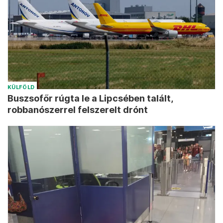
KÜLFÖLD
Buszsofőr rúgta le a Lipcsében talált,
robbanószerrel felszerelt drónt