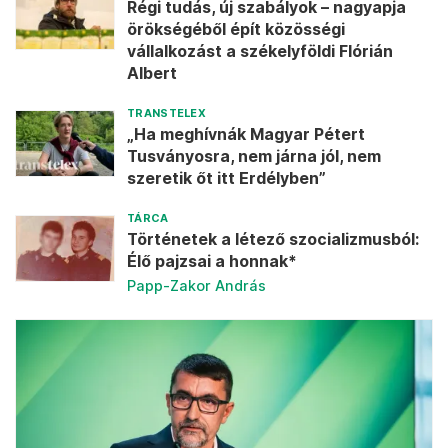
Régi tudás, új szabályok – nagyapja
örökségéből épít közösségi
vállalkozást a székelyföldi Flórián
Albert
TRANSTELEX
„Ha meghívnák Magyar Pétert
Tusványosra, nem járna jól, nem
szeretik őt itt Erdélyben”
TÁRCA
Történetek a létező szocializmusból:
Élő pajzsai a honnak*
Papp-Zakor András