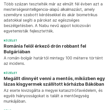
Több százan tesztelték már az elmúlt fél évben azt a
mesterségesintelligencia-alapú alkalmazást, amely
személyre szabott kérdésekkel és akár biometrikus
adatokkal segíti a párokat az egészséges
beszélgetésben. A Nabu nevű appot kolozsvári
egyetemisták fejlesztették.
KÖZÉLET
Románia felől érkező drón robbant fel
Bulgáriában
A román-bolgár határtól mintegy 100 méterre történt
az incidens.
KÖZÉLET
Megállt dinnyét venni a mentős, miközben egy
lázas kisgyermek szállított kórházba Bákóban
Az esete kivizsgálta a megyei katasztrófavédelem, és
egyéb hiányosságokat is talált a mentőegység
munkájában.