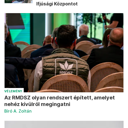
Ifjúsági Központot
VÉLEMÉNY
Az RMDSZ olyan rendszert épített, amelyet
nehéz kívülről megingatni
Bíró A. Zoltán