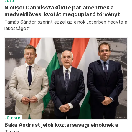
ZÖLD
Nicușor Dan visszaküldte parlamentnek a
medvekilövési kvótát megduplázó törvényt
Tamás Sándor szerint ezzel az elnök „cserben hagyta a
lakosságot”.
KÜLFÖLD
Baka Andrást jelöli köztársasági elnöknek a
Tisza