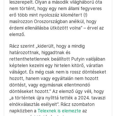
leszerepelt. Olyan a második világháború óta
nem történt, hogy egy nem állami fegyveres
erő több mint nyolcszáz kilométert (!)
masírozzon Oroszországban anélkül, hogy
érdemi ellenállásba ütközött volna” – érvel az
elemző.
Rácz szerint „kiderült, hogy a mindig
határozottnak, higgadtnak és
rettenthetetlennek beállított Putyin valójában
képtelen kezelni egy hirtelen kitörő, váratlan
válságot. És még csak nem is rossz döntéseket
hozott, hanem vagy egyáltalán nem hozott
döntést, vagy egymásnak ellentmondó
döntéseket hozott.” Az elemző úgy véli, hogy
„a történtek újra nyílttá tették a 2024. tavaszi
elnökválasztás esélyeit”. Rácz szombaton
napközben a
Telexnek is elemezte
az