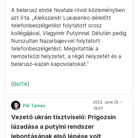
A belarusz elnök hivatala rövid közleményben
azt írta: „Alekszandr Lukasenko délelőtt
telefonbeszélgetést folytatott orosz
kollégájával, Vlagyimir Putyinnal. Délután pedig
Nurszultan Nazarbajevvel folytatott
telefonbeszélgetést. Megvitatták a
nemzetközi helyzetet, a régió helyzetét és a
belarusz–kazah kapcsolatokat.”
(
BelTA
)
2023. June 25. –
Pál Tamás
18:07
Vezető ukrán tisztviselő: Prigozsin
lázadása a putyini rendszer
lebontásának első lépése volt