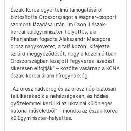
Észak-Korea egyértelmű támogatásáról
biztosította Oroszországot a Wagner-csoport
szombati lázadása után. Im Cson Il észak-
koreai külügyminiszter-helyettes, aki
Phenjanban fogadta Alekszandr Macegora
orosz nagykövetet, a találkozón „kifejezte
szilárd meggyőződését, hogy a közelmúltban
Oroszországban lezajlott fegyveres lázadást
sikeresen elfojtják” – közölte vasárnap a KCNA
észak-koreai állami hírügynökség.
„Az orosz hadsereg és az orosz nép biztosan
felülkerekedik a nehézségeken, és hősies
győzelemmel kerül ki az ukrajnai különleges
katonai műveletből” – mondta az észak-koreai
külügyminiszter-helyettes.