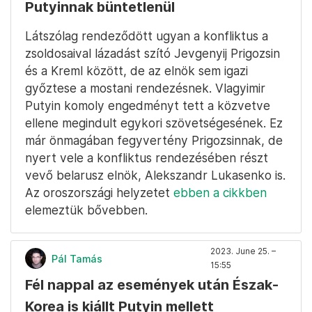
Putyinnak büntetlenül
Látszólag rendeződött ugyan a konfliktus a
zsoldosaival lázadást szító Jevgenyij Prigozsin
és a Kreml között, de az elnök sem igazi
győztese a mostani rendezésnek. Vlagyimir
Putyin komoly engedményt tett a közvetve
ellene megindult egykori szövetségesének. Ez
már önmagában fegyvertény Prigozsinnak, de
nyert vele a konfliktus rendezésében részt
vevő belarusz elnök, Alekszandr Lukasenko is.
Az oroszországi helyzetet
ebben a cikkben
elemeztük bővebben.
2023. June 25. –
Pál Tamás
15:55
Fél nappal az események után Észak-
Korea is kiállt Putyin mellett