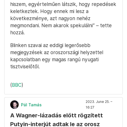
hiszem, egyértelműen látszik, hogy repedések
keletkeztek. Hogy ennek mi lesz a
következménye, azt nagyon nehéz
megmondani. Nem akarok spekulálni” – tette
hozzá.
Blinken szavai az eddigi legerősebb
megjegyzések az oroszországi helyzettel
kapcsolatban egy magas rangú nyugati
tisztviselőtől.
(
BBC
)
2023. June 25. –
Pál Tamás
16:27
A Wagner-lázadás előtt rögzített
Putyin-interjút adtak le az orosz