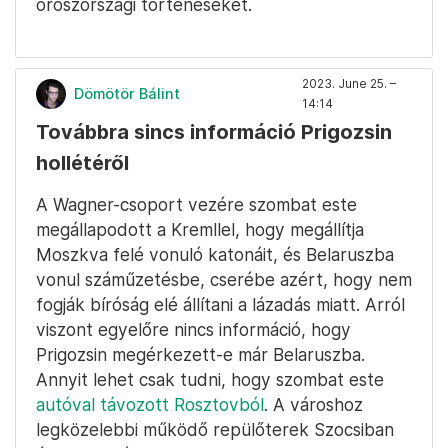
oroszországi történéseket.
2023. June 25. –
Dömötör Bálint
14:14
Továbbra sincs információ Prigozsin
hollétéről
A Wagner-csoport vezére szombat este
megállapodott a Kremllel, hogy megállítja
Moszkva felé vonuló katonáit, és Belaruszba
vonul száműzetésbe, cserébe azért, hogy nem
fogják bíróság elé állítani a lázadás miatt. Arról
viszont egyelőre nincs információ, hogy
Prigozsin megérkezett-e már Belaruszba.
Annyit lehet csak tudni, hogy szombat este
autóval távozott Rosztovból
. A városhoz
legközelebbi működő repülőterek Szocsiban