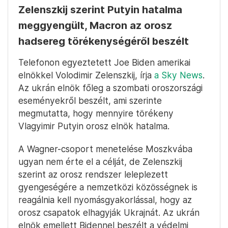
Zelenszkij szerint Putyin hatalma
meggyengült, Macron az orosz
hadsereg törékenységéről beszélt
Telefonon egyeztetett Joe Biden amerikai
elnökkel Volodimir Zelenszkij, írja
a Sky News
.
Az ukrán elnök főleg a szombati oroszországi
eseményekről beszélt, ami szerinte
megmutatta, hogy mennyire törékeny
Vlagyimir Putyin orosz elnök hatalma.
A Wagner-csoport menetelése Moszkvába
ugyan nem érte el a célját, de Zelenszkij
szerint az orosz rendszer leleplezett
gyengeségére a nemzetközi közösségnek is
reagálnia kell nyomásgyakorlással, hogy az
orosz csapatok elhagyják Ukrajnát. Az ukrán
elnök emellett Bidennel beszélt a védelmi