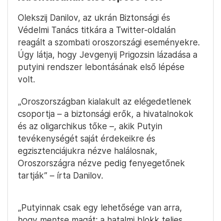
Olekszij Danilov, az ukrán Biztonsági és
Védelmi Tanács titkára a Twitter-oldalán
reagált a szombati oroszországi eseményekre.
Úgy látja, hogy Jevgenyij Prigozsin lázadása a
putyini rendszer lebontásának első lépése
volt.
„Oroszországban kialakult az elégedetlenek
csoportja – a biztonsági erők, a hivatalnokok
és az oligarchikus tőke –, akik Putyin
tevékenységét saját érdekeikre és
egzisztenciájukra nézve halálosnak,
Oroszországra nézve pedig fenyegetőnek
tartják” – írta Danilov.
„Putyinnak csak egy lehetősége van arra,
hogy mentse magát: a hatalmi blokk teljes