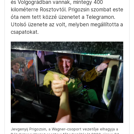
és Volgográdban vannak, mintegy 400
kilométerre Rosztovtól. Prigozsin szombat este
óta nem tett közzé üzenetet a Telegramon.
Utolsó üzenete az volt, melyben megállította a
csapatokat.
Jevgenyij Prigozsin, a Wagner-csoport vezetője elhagyja a