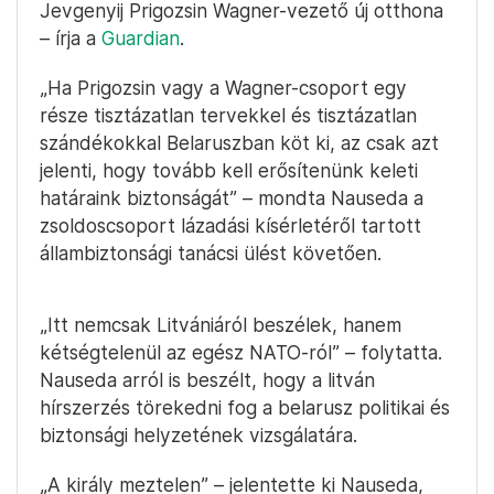
Jevgenyij Prigozsin Wagner-vezető új otthona
– írja a
Guardian
.
„Ha Prigozsin vagy a Wagner-csoport egy
része tisztázatlan tervekkel és tisztázatlan
szándékokkal Belaruszban köt ki, az csak azt
jelenti, hogy tovább kell erősítenünk keleti
határaink biztonságát” – mondta Nauseda a
zsoldoscsoport lázadási kísérletéről tartott
állambiztonsági tanácsi ülést követően.
„Itt nemcsak Litvániáról beszélek, hanem
kétségtelenül az egész NATO-ról” – folytatta.
Nauseda arról is beszélt, hogy a litván
hírszerzés törekedni fog a belarusz politikai és
biztonsági helyzetének vizsgálatára.
„A király meztelen” – jelentette ki Nauseda,