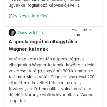
ügyekkel foglalkozó képviselőjével is.
(
Sky News
,
Interfax
)
2023. June 25. –
Dömötör Bálint
14:48
A lipecki régiót is elhagyták a
Wagner-katonák
Vasárnap kora délután a lipecki régiót is
elhagyták a Wagner-katonák, közölte a régió
vezetése. A régió nagyjából 300 kilométerre
található Moszkvától. Prigozsin zsoldosai 200
kilométerre közelítették meg az orosz
fővárost, mielőtt megálltak volna. Vasárnap
délelőtt Voronyezsből is kivonultak a Wagner-
csapatok.