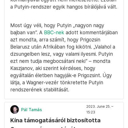
a Putyin-rendszer egyik hangos bírálójává vált.
Most úgy véli, hogy Putyin „nagyon nagy
bajban van”. A
BBC-nek
adott kommentárjában
azt mondta, arra számít, hogy Prigozsin
Belarusz után Afrikában fog kikötni. „Valahol a
dzsungelben lesz, vagy valami ilyesmi. Putyin
ezt nem tudja megbocsátani neki” – mondta
Kaszjanov, aki szerint kérdéses, hogy
egyáltalán életben hagyják-e Prigozsint. Úgy
látja, a Wagner-vezér tönkretette Putyin
rendszerének stabilitását.
2023. June 25. –
Pál Tamás
15:23
Kína támogatásáról biztosította