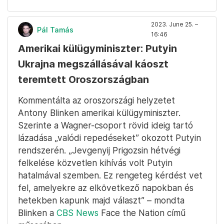
2023. June 25. –
Pál Tamás
16:46
Amerikai külügyminiszter: Putyin
Ukrajna megszállásával káoszt
teremtett Oroszországban
Kommentálta az oroszországi helyzetet
Antony Blinken amerikai külügyminiszter.
Szerinte a Wagner-csoport rövid ideig tartó
lázadása „valódi repedéseket” okozott Putyin
rendszerén. „Jevgenyij Prigozsin hétvégi
felkelése közvetlen kihívás volt Putyin
hatalmával szemben. Ez rengeteg kérdést vet
fel, amelyekre az elkövetkező napokban és
hetekben kapunk majd választ” – mondta
Blinken a
CBS News
Face the Nation című