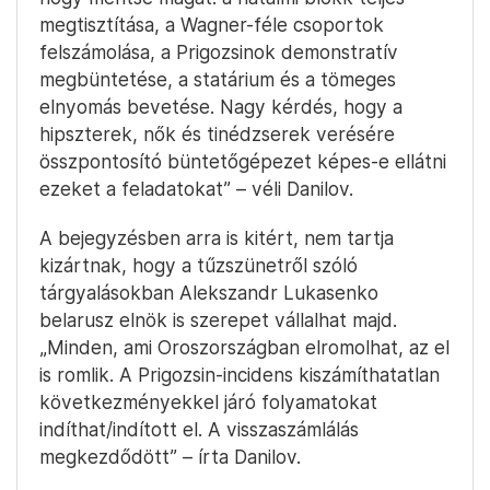
megtisztítása, a Wagner-féle csoportok
felszámolása, a Prigozsinok demonstratív
megbüntetése, a statárium és a tömeges
elnyomás bevetése. Nagy kérdés, hogy a
hipszterek, nők és tinédzserek verésére
összpontosító büntetőgépezet képes-e ellátni
ezeket a feladatokat” – véli Danilov.
A bejegyzésben arra is kitért, nem tartja
kizártnak, hogy a tűzszünetről szóló
tárgyalásokban Alekszandr Lukasenko
belarusz elnök is szerepet vállalhat majd.
„Minden, ami Oroszországban elromolhat, az el
is romlik. A Prigozsin-incidens kiszámíthatatlan
következményekkel járó folyamatokat
indíthat/indított el. A visszaszámlálás
megkezdődött” – írta Danilov.