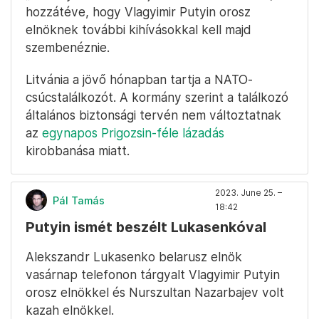
hozzátéve, hogy Vlagyimir Putyin orosz
elnöknek további kihívásokkal kell majd
szembenéznie.
Litvánia a jövő hónapban tartja a NATO-
csúcstalálkozót. A kormány szerint a találkozó
általános biztonsági tervén nem változtatnak
az
egynapos Prigozsin-féle lázadás
kirobbanása miatt.
2023. June 25. –
Pál Tamás
18:42
Putyin ismét beszélt Lukasenkóval
Alekszandr Lukasenko belarusz elnök
vasárnap telefonon tárgyalt Vlagyimir Putyin
orosz elnökkel és Nurszultan Nazarbajev volt
kazah elnökkel.