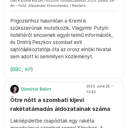
Déli Katonai Körzet rosztovi főhadiszállását 2023. június 24-
én – Fotó: Alexander Ermochenko / Reuters
Prigozsinhoz hasonlóan a Kreml is
szűkszavúnak mutatkozik. Vlagyimir Putyin
hollétéről sincsenek egyértelmű információk,
és Dmitrij Peszkov szombat esti
sajtótájékoztatója óta az orosz elnöki hivatal
sem adott ki semmilyen közleményt.
(
BBC
,
AP
)
2023. June 25. –
Dömötör Bálint
13:43
Ötre nőtt a szombati kijevi
rakétatámadás áldozatainak száma
Lakóépületbe csapódtak egy rakéta
maradványai szombat reggel Kijevben. A