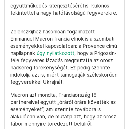
együttműködés kiterjesztéséről is, különös
tekintettel a nagy hatótávolságú fegyverekre.
Zelenszkijhez hasonlóan fogalmazott
Emmanuel Macron francia elnök is a szombati
eseményekkel kapcsolatban: a Provence című
napilapnak
úgy nyilatkozott
, hogy a Prigozsin-
féle fegyveres lázadás megmutatta az orosz
hadsereg törékenységét. Ez pedig szerinte
indokolja azt is, miért támogatják széleskörűen
fegyverekkel Ukrajnát.
Macron azt mondta, Franciaország fő
partnereivel együtt „óráról órára követték az
eseményeket”, ami szerinte továbbra is
alakulóban van, de mutatja azt, hogy az orosz
tábor mennyire töredezett belülről.