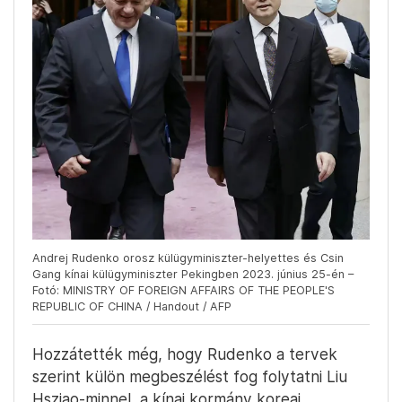
Andrej Rudenko orosz külügyminiszter-helyettes és Csin
Gang kínai külügyminiszter Pekingben 2023. június 25-én –
Fotó: MINISTRY OF FOREIGN AFFAIRS OF THE PEOPLE'S
REPUBLIC OF CHINA / Handout / AFP
Hozzátették még, hogy Rudenko a tervek
szerint külön megbeszélést fog folytatni Liu
Hsziao-minnel, a kínai kormány koreai