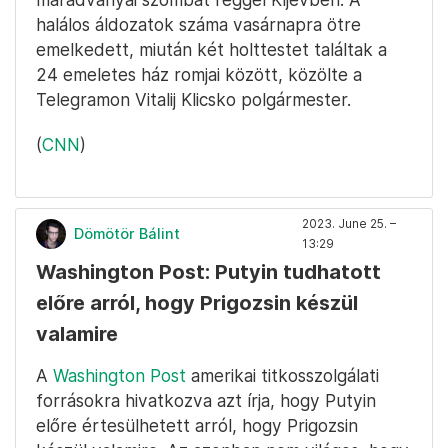
halálos áldozatok száma vasárnapra ötre
emelkedett, miután két holttestet találtak a
24 emeletes ház romjai között, közölte a
Telegramon Vitalij Klicsko polgármester.
(
CNN
)
2023. June 25. –
Dömötör Bálint
13:29
Washington Post: Putyin tudhatott
előre arról, hogy Prigozsin készül
valamire
A
Washington Post
amerikai titkosszolgálati
forrásokra hivatkozva azt írja, hogy Putyin
előre értesülhetett arról, hogy Prigozsin