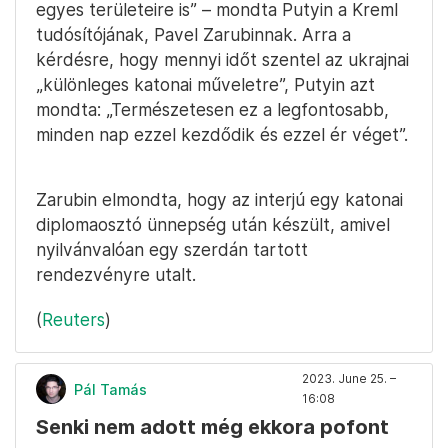
egyes területeire is” – mondta Putyin a Kreml
tudósítójának, Pavel Zarubinnak. Arra a
kérdésre, hogy mennyi időt szentel az ukrajnai
„különleges katonai műveletre”, Putyin azt
mondta: „Természetesen ez a legfontosabb,
minden nap ezzel kezdődik és ezzel ér véget”.
Zarubin elmondta, hogy az interjú egy katonai
diplomaosztó ünnepség után készült, amivel
nyilvánvalóan egy szerdán tartott
rendezvényre utalt.
(
Reuters
)
2023. June 25. –
Pál Tamás
16:08
Senki nem adott még ekkora pofont