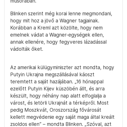
műsorában.
Blinken szerint még korai lenne megmondani,
hogy mit hoz a jövő a Wagner tagjainak.
Korábban a Kreml azt közölte, hogy nem
emelnek vádat a Wagner-egységek ellen,
annak ellenére, hogy fegyveres lázadással
vádolták őket.
Az amerikai külügyminiszter azt mondta, hogy
Putyin Ukrajna megszállásával káoszt
teremtett a saját hazájában. „16 hónappal
ezelőtt Putyin Kijev küszöbén állt, és arra
készült, hogy néhány nap alatt elfoglalja a
várost, és letörli Ukrajnát a térképről. Most
pedig Moszkvát, Oroszország fővárosát
kellett megvédenie egy saját maga által kreált
zsoldos ellen” – mondta Blinken. „Szóval, azt