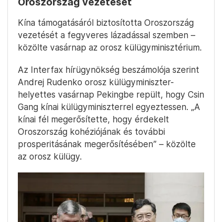
Oroszország vezetését
Kína támogatásáról biztosította Oroszország
vezetését a fegyveres lázadással szemben –
közölte vasárnap az orosz külügyminisztérium.
Az Interfax hírügynökség beszámolója szerint
Andrej Rudenko orosz külügyminiszter-
helyettes vasárnap Pekingbe repült, hogy Csin
Gang kínai külügyminiszterrel egyeztessen. „A
kínai fél megerősítette, hogy érdekelt
Oroszország kohéziójának és további
prosperitásának megerősítésében” – közölte
az orosz külügy.