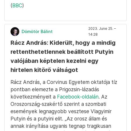
(
BBC
)
2023. June 25. –
Dömötör Bálint
14:28
Rácz András: Kiderült, hogy a mindig
rettenthetetlennek beállított Putyin
valójában képtelen kezelni egy
hirtelen kitörő válságot
Rácz András, a Corvinus Egyetem oktatója tíz
pontban elemezte a Prigozsin-lázadás
következményeit a
Facebook-oldalán
. Az
Oroszország-szakértő szerint a szombati
események legnagyobb vesztese Vlagyimir
Putyin és a putyini elit. „Az orosz állam és
annak irányítása ugyanis tegnap tragikusan