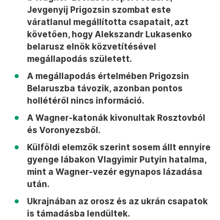
Jevgenyij Prigozsin szombat este
váratlanul megállította csapatait, azt
követően, hogy Alekszandr Lukasenko
belarusz elnök közvetítésével
megállapodás született.
A megállapodás értelmében Prigozsin
Belaruszba távozik, azonban pontos
hollétéről nincs információ.
A Wagner-katonák kivonultak Rosztovból
és Voronyezsből.
Külföldi elemzők szerint sosem állt ennyire
gyenge lábakon Vlagyimir Putyin hatalma,
mint a Wagner-vezér egynapos lázadása
után.
Ukrajnában az orosz és az ukrán csapatok
is támadásba lendültek.