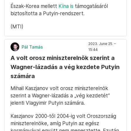
Észak-Korea mellett
Kína is
támogatásáról
biztosította a Putyin-rendszert.
(MTI)
2023. June 25. –
Pál Tamás
15:44
A volt orosz miniszterelnök szerint a
Wagner-lázadás a vég kezdete Putyin
számára
Mihail Kaszjanov volt orosz miniszterelnök
szerint a Wagner-lázadás a „vég kezdetét”
jelenti Vlagyimir Putyin számára.
Kaszjanov 2000-től 2004-ig volt Oroszország
miniszterelnöke, amíg Putyin az egész
kormányával együtt nem menesztette. Ezután