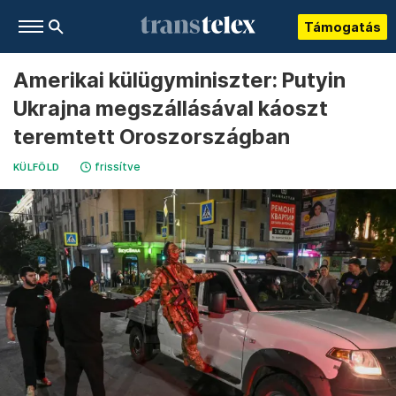
Támogatás
Amerikai külügyminiszter: Putyin
Ukrajna megszállásával káoszt
teremtett Oroszországban
frissítve
KÜLFÖLD