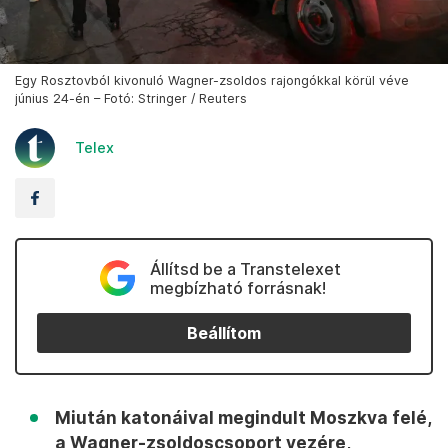
Egy Rosztovból kivonuló Wagner-zsoldos rajongókkal körül véve
június 24-én – Fotó: Stringer / Reuters
Telex
Állítsd be a Transtelexet
megbízható forrásnak!
Beállítom
Miután katonáival megindult Moszkva felé,
a Wagner-zsoldoscsoport vezére,