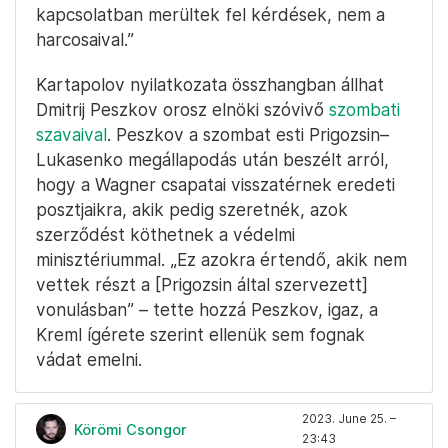
kapcsolatban merültek fel kérdések, nem a
harcosaival.”
Kartapolov nyilatkozata összhangban állhat
Dmitrij Peszkov orosz elnöki szóvivő
szombati
szavaival
. Peszkov a szombat esti Prigozsin–
Lukasenko megállapodás után beszélt arról,
hogy a Wagner csapatai visszatérnek eredeti
posztjaikra, akik pedig szeretnék, azok
szerződést köthetnek a védelmi
minisztériummal. „Ez azokra értendő, akik nem
vettek részt a [Prigozsin által szervezett]
vonulásban” – tette hozzá Peszkov, igaz, a
Kreml ígérete szerint ellenük sem fognak
vádat emelni.
2023. June 25. –
Körömi Csongor
23:43