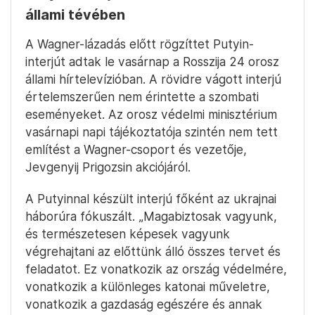
állami tévében
A Wagner-lázadás előtt rögzíttet Putyin-
interjút adtak le vasárnap a Rosszija 24 orosz
állami hírtelevízióban. A rövidre vágott interjú
értelemszerűen nem érintette a szombati
eseményeket. Az orosz védelmi minisztérium
vasárnapi napi tájékoztatója szintén nem tett
említést a Wagner-csoport és vezetője,
Jevgenyij Prigozsin akciójáról.
A Putyinnal készült interjú főként az ukrajnai
háborúra fókuszált. „Magabiztosak vagyunk,
és természetesen képesek vagyunk
végrehajtani az előttünk álló összes tervet és
feladatot. Ez vonatkozik az ország védelmére,
vonatkozik a különleges katonai műveletre,
vonatkozik a gazdaság egészére és annak