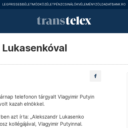
LEGFRISSEBB
ÉLETMÓD
KÖZÉLET
PÉNZCSINÁLÓK
VÉLEMÉNY
ZÖLD
ADATBANK.RO
t Lukasenkóval
rnap telefonon tárgyalt Vlagyimir Putyin
volt kazah elnökkel.
yben azt írta: „Alekszandr Lukasenko
sz kollégájával, Vlagyimir Putyinnal.