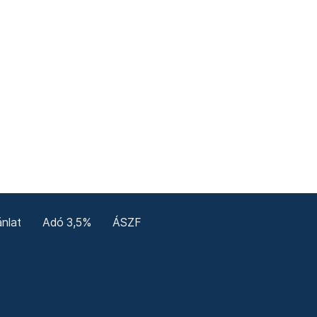
nlat
Adó 3,5%
ÁSZF
enerale
Confidențialitate