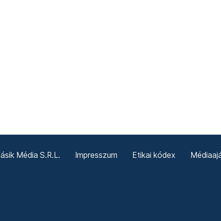
sik Média S.R.L.
Impresszum
Etikai kódex
Médiaajá
Sütitájékoztató
Süti beállítások
Termeni și condiții g
Politica cookie-urilor