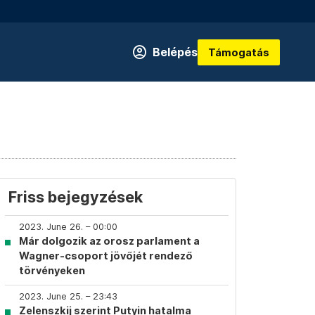
Belépés
Támogatás
Friss bejegyzések
2023. June 26. – 00:00
Már dolgozik az orosz parlament a
Wagner-csoport jövőjét rendező
törvényeken
2023. June 25. – 23:43
Zelenszkij szerint Putyin hatalma