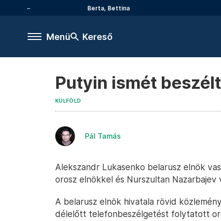
Berta, Bettina
Menü
Kereső
Putyin ismét beszél
KÜLFÖLD
Pál Tamás
Alekszandr Lukasenko belarusz elnök vasá
orosz elnökkel és Nurszultan Nazarbajev 
A belarusz elnök hivatala rövid közlemén
délelőtt telefonbeszélgetést folytatott oro