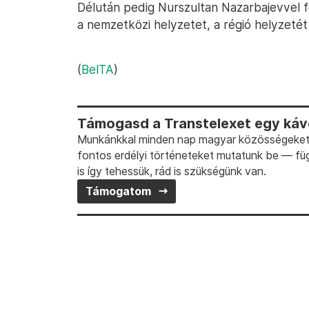
Délután pedig Nurszultan Nazarbajevvel f
a nemzetközi helyzetet, a régió helyzetét
(
BelTA
)
Támogasd a Transtelexet egy kávé
Munkánkkal minden nap magyar közösségeket t
fontos erdélyi történeteket mutatunk be — fü
is így tehessük, rád is szükségünk van.
Támogatom