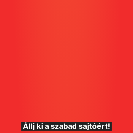
Állj ki a szabad sajtóért!