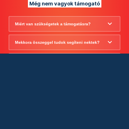
Még nem vagyok támogató
Miért van szükségetek a támogatásra?
Mekkora összeggel tudok segíteni nektek?
Beszámoltok arról, hogy mire költitek a
támogatást?
Milyen jogi szabályok vonatkoznak
egyébként a támogatásra?
Tudtok számlát adni a támogatásról?
Cégként is utalhatok nektek?