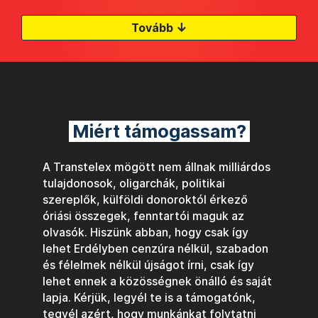
↓
Tovább
Miért támogassam?
A Transtelex mögött nem állnak milliárdos
tulajdonosok, oligarchák, politikai
szereplők, külföldi donoroktól érkező
óriási összegek, fenntartói maguk az
olvasók. Hiszünk abban, hogy csak így
lehet Erdélyben cenzúra nélkül, szabadon
és félelmek nélkül újságot írni, csak így
lehet ennek a közösségnek önálló és saját
lapja. Kérjük, legyél te is a támogatónk,
tegyél azért, hogy munkánkat folytatni