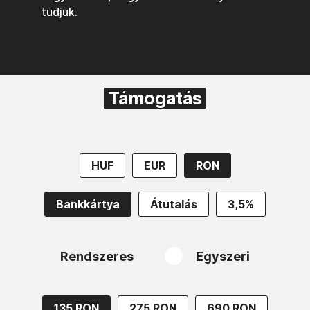
tudjuk.
Támogatás
HUF
EUR
RON
Bankkártya
Átutalás
3,5%
Rendszeres
Egyszeri
135 RON
275 RON
690 RON