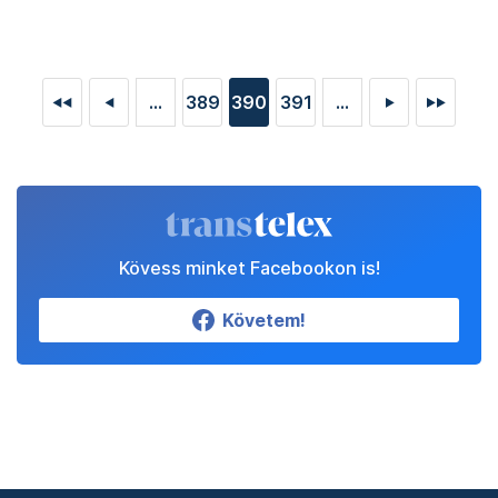
...
389
390
391
...
◄◄
◄
►
►►
Kövess minket Facebookon is!
Követem!