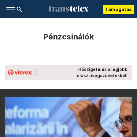
Támogatás
Pénzcsinálók
Hőszigetelés a legjobb
olasz üvegszövetekkel!