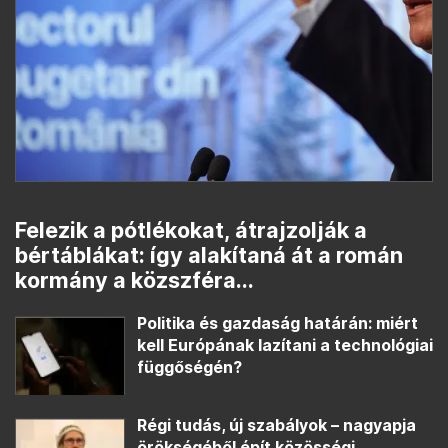
Felezik a pótlékokat, átrajzolják a
bértáblákat: így alakítaná át a román
kormány a közszféra...
Politika és gazdaság határán: miért
kell Európának lazítani a technológiai
függőségén?
Régi tudás, új szabályok – nagyapja
örökségéből épít közösségi