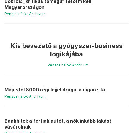
Bokros: „kritikus tömegű” reform kell
Magyarországon
Pénzcsinálók Archívum
Kis bevezető a gyógyszer-business
logikájába
Pénzcsinálók Archívum
Májustól 8000 régi lejjel drágul a cigaretta
Pénzcsinálók Archívum
Bankhitel: a férfiak autót, a nők inkább lakást
vásárolnak