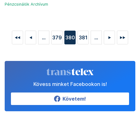
Pénzcsinálók Archívum
...
379
380
381
...
◄◄
◄
►
►►
Kövess minket Facebookon is!
Követem!