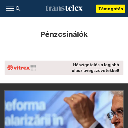
Támogatás
Pénzcsinálók
Hőszigetelés a legjobb
olasz üvegszövetekkel!