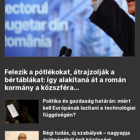
Felezik a pótlékokat, átrajzolják a
bértáblákat: így alakítaná át a román
kormány a közszféra...
Politika és gazdaság határán: miért
kell Európának lazítani a technológiai
függőségén?
Régi tudás, új szabályok – nagyapja
örökségéből épít közösségi