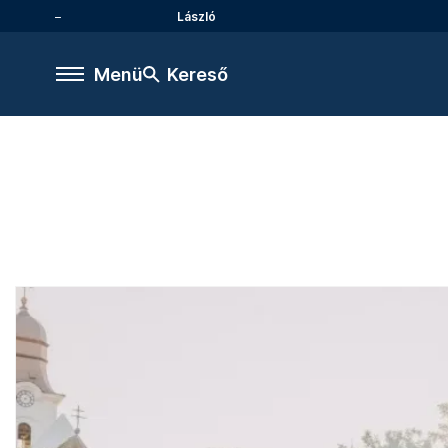
László
Menü
Kereső