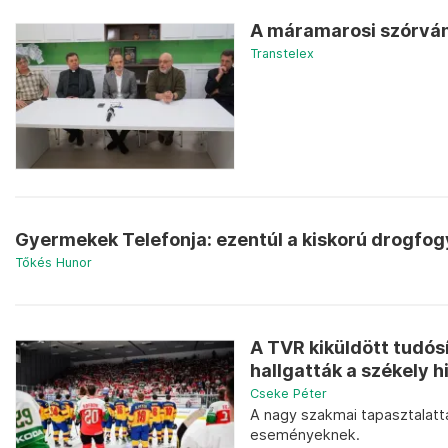
A máramarosi szórvány
Transtelex
Gyermekek Telefonja: ezentúl a kiskorú drogfog
Tőkés Hunor
A TVR kiküldött tudósí
hallgatták a székely 
Cseke Péter
A nagy szakmai tapasztalatta
eseményeknek.