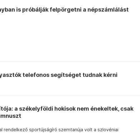
ban is próbálják felpörgetni a népszámlálást
yasztók telefonos segítséget tudnak kérni
tója: a székelyföldi hokisok nem énekeltek, csak
himnuszt
l rendelkező sportújságíró szemtanúja volt a szlovéniai