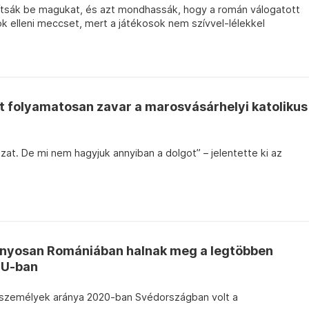
llítsák be magukat, és azt mondhassák, hogy a román válogatott
k elleni meccset, mert a játékosok nem szívvel-lélekkel
t folyamatosan zavar a marosvásárhelyi katolikus
zat. De mi nem hagyjuk annyiban a dolgot” – jelentette ki az
ányosan Romániában halnak meg a legtöbben
EU-ban
t személyek aránya 2020-ban Svédországban volt a