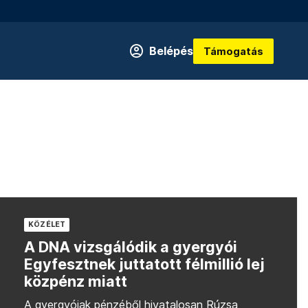
Belépés
Támogatás
KÖZÉLET
A DNA vizsgálódik a gyergyói
Egyfesztnek juttatott félmillió lej
közpénz miatt
A gyergyóiak pénzéből hivatalosan Rúzsa