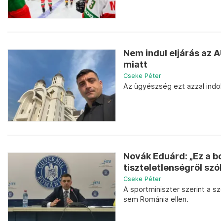
Nem indul eljárás az A
miatt
Cseke Péter
Az ügyészség ezt azzal indo
Novák Eduárd: „Ez a b
tiszteletlenségről szó
Cseke Péter
A sportminiszter szerint a 
sem Románia ellen.