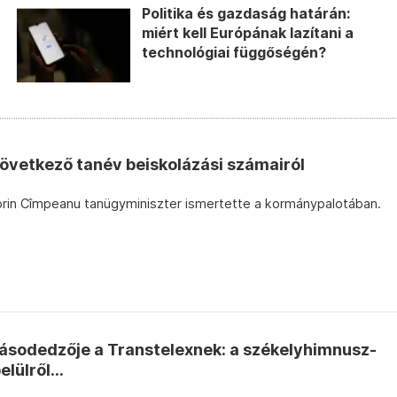
Politika és gazdaság határán:
miért kell Európának lazítani a
technológiai függőségén?
övetkező tanév beiskolázási számairól
Sorin Cîmpeanu tanügyminiszter ismertette a kormánypalotában.
ásodedzője a Transtelexnek: a székelyhimnusz-
lülről...