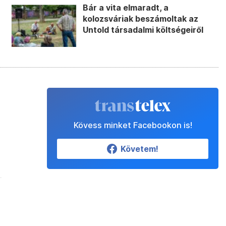
Bár a vita elmaradt, a
kolozsváriak beszámoltak az
Untold társadalmi költségeiről
Kövess minket Facebookon is!
Követem!