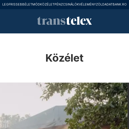
LEGFRISSEBB
ÉLETMÓD
KÖZÉLET
PÉNZCSINÁLÓK
VÉLEMÉNY
ZÖLD
ADATBANK.RO
Közélet