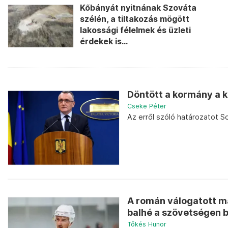
Kőbányát nyitnának Szováta
szélén, a tiltakozás mögött
lakossági félelmek és üzleti
érdekek is...
Döntött a kormány a k
Cseke Péter
Az erről szóló határozatot 
A román válogatott m
balhé a szövetségen be
Tőkés Hunor