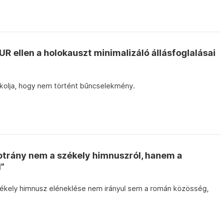
UR ellen a holokauszt minimalizáló állásfoglalásai
kolja, hogy nem történt bűncselekmény.
otrány nem a székely himnuszról, hanem a
l”
székely himnusz eléneklése nem irányul sem a román közösség,