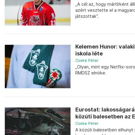
„A cél az, hogy mártírként á
azért vesztette el a magyaro
játszottak”.
Kelemen Hunor: valaki
iskola léte
Cseke Péter
„Olyan, mint egy Netflix-soro
RMDSZ elnöke.
Eurostat: lakosságar
közúti balesetben az 
Cseke Péter
A közúti balesetben elhuny