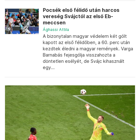
Pocsék első félidő után harcos
vereség Svájctól az első Eb-
meccsen
Ághassi Attila
A bizonytalan magyar védelem két gólt
kapott az első félidőben, a 60. perc után
kezdtek éledni a magyar remények. Varga
Barnabás fejesgólja visszahozta a
döntetlen esélyét, de Svájc kihasznált
egy...