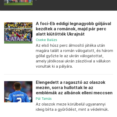
A foci-Eb eddigi legnagyobb góljával
kezdtek a románok, majd pár perc
alatt kiütötték Ukrajnát
Cseke Balázs
Az első húsz perc álmosító játéka után
magára talált a román válogatott, és három
góllal győzte le az ukrán válogatottat,
amely játékosai ukrán zászlóval a vállukon
vonultak ki a pályára.
Elengedett a ragasztó az olaszok
mezén, sorra hullottak le az
emblémák az albánok elleni meccsen
Pál Tamás
Az olaszok meze körülbelül ugyanannyi
ideig bírta a gyűrődést, mint a védelmük.