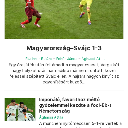
Magyarország–Svájc 1-3
Flachner Balázs
–
Fehér János
–
Ághassi Attila
Egy óra játék után feltámadt a magyar csapat, Varga két
nagy helyzet után harmadikra már nem rontott, közeli
fejessel szépített Svájc ellen. A hajrára nagyon kinyílt az
egyenlítésért küzdő...
Imponáló, favorithoz méltó
győzelemmel kezdte a foci-Eb-t
Németország
Ághassi Attila
A müncheni nyitómeccsen 5–1-re verték a