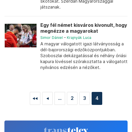
skótokat. Szerdán Magyarországgal
játszanak.
Egy fél német kisváros kivonult, hogy
megnézze a magyarokat
Simor Dániel
–
Krajnyák Luca
A magyar válogatott igazi látványosság a
dél-bajorországi edzőközpontjukban.
Szoboszlai dekázgatással és néhány óriási
kapura lövéssel szórakoztatta a válogatott
nyilvános edzésén a nézőket.
...
2
3
4
◄◄
◄