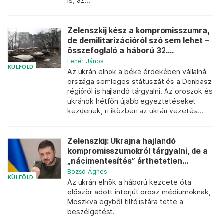
is, az...
Zelenszkij kész a kompromisszumra,
de demilitarizációról szó sem lehet –
összefoglaló a háború 32....
Fehér János
KÜLFÖLD
Az ukrán elnök a béke érdekében vállalná
országa semleges státuszát és a Donbasz
régióról is hajlandó tárgyalni. Az oroszok és
ukránok hétfőn újabb egyeztetéseket
kezdenek, miközben az ukrán vezetés...
Zelenszkij: Ukrajna hajlandó
kompromisszumokról tárgyalni, de a
„nácimentesítés” érthetetlen...
Bozsó Ágnes
KÜLFÖLD
Az ukrán elnök a háború kezdete óta
először adott interjút orosz médiumoknak,
Moszkva egyből tiltólistára tette a
beszélgetést.