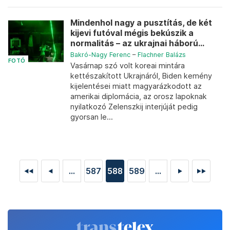
Mindenhol nagy a pusztítás, de két
kijevi futóval mégis bekúszik a
normalitás – az ukrajnai háború...
Bakró-Nagy Ferenc
–
Flachner Balázs
FOTÓ
Vasárnap szó volt koreai mintára
kettészakított Ukrajnáról, Biden kemény
kijelentései miatt magyarázkodott az
amerikai diplomácia, az orosz lapoknak
nyilatkozó Zelenszkij interjúját pedig
gyorsan le...
...
587
588
589
...
◄◄
◄
►
►►