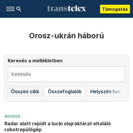
Támogatás
Orosz-ukrán háború
Keresés a mellékletben
Összes cikk
Összefoglalók
Helyszíni tudósít
KÜLFÖLD
Radar alatt repült a lucki olajraktárat eltaláló
robotrepülőgép