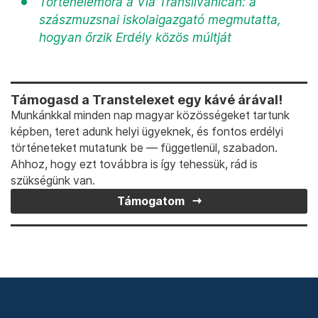
Történelemóra a Via Transilvanicán: a
szászmuzsnai iskolaigazgató megmutatta,
hogyan őrzik Erdély közös múltját
Támogasd a Transtelexet egy kávé árával!
Munkánkkal minden nap magyar közösségeket tartunk
képben, teret adunk helyi ügyeknek, és fontos erdélyi
történeteket mutatunk be — függetlenül, szabadon.
Ahhoz, hogy ezt továbbra is így tehessük, rád is
szükségünk van.
Támogatom