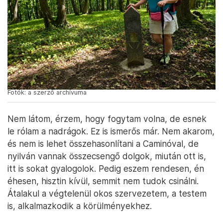
Fotók: a szerző archívuma
Nem látom, érzem, hogy fogytam volna, de esnek
le rólam a nadrágok. Ez is ismerős már. Nem akarom,
és nem is lehet összehasonlítani a Caminóval, de
nyilván vannak összecsengő dolgok, miután ott is,
itt is sokat gyalogolok. Pedig eszem rendesen, én
éhesen, hisztin kívül, semmit nem tudok csinálni.
Átalakul a végtelenül okos szervezetem, a testem
is, alkalmazkodik a körülményekhez.