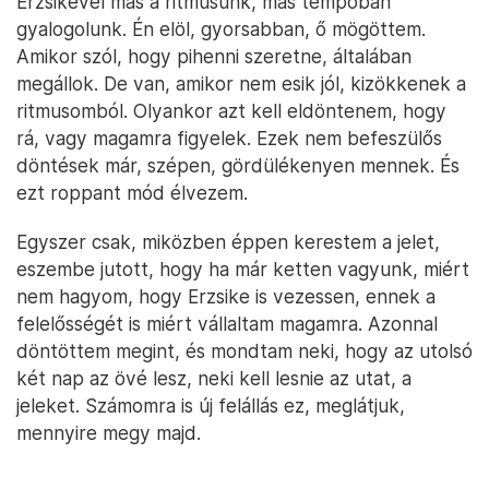
Erzsikével más a ritmusunk, más tempóban
gyalogolunk. Én elöl, gyorsabban, ő mögöttem.
Amikor szól, hogy pihenni szeretne, általában
megállok. De van, amikor nem esik jól, kizökkenek a
ritmusomból. Olyankor azt kell eldöntenem, hogy
rá, vagy magamra figyelek. Ezek nem befeszülős
döntések már, szépen, gördülékenyen mennek. És
ezt roppant mód élvezem.
Egyszer csak, miközben éppen kerestem a jelet,
eszembe jutott, hogy ha már ketten vagyunk, miért
nem hagyom, hogy Erzsike is vezessen, ennek a
felelősségét is miért vállaltam magamra. Azonnal
döntöttem megint, és mondtam neki, hogy az utolsó
két nap az övé lesz, neki kell lesnie az utat, a
jeleket. Számomra is új felállás ez, meglátjuk,
mennyire megy majd.