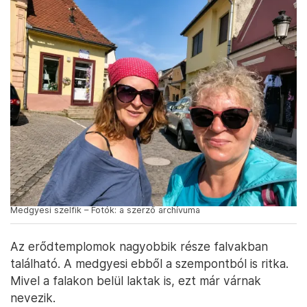
Medgyesi szelfik – Fotók: a szerző archívuma
Az erődtemplomok nagyobbik része falvakban
található. A medgyesi ebből a szempontból is ritka.
Mivel a falakon belül laktak is, ezt már várnak
nevezik.