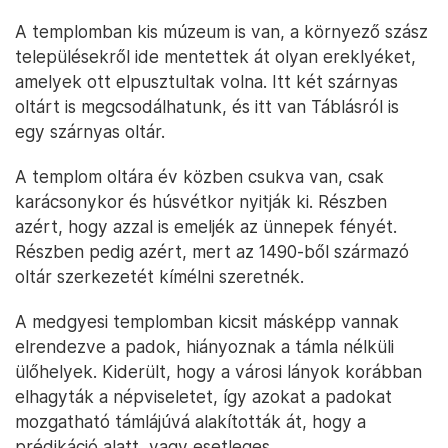
A templomban kis múzeum is van, a környező szász
településekről ide mentettek át olyan ereklyéket,
amelyek ott elpusztultak volna. Itt két szárnyas
oltárt is megcsodálhatunk, és itt van Táblásról is
egy szárnyas oltár.
A templom oltára év közben csukva van, csak
karácsonykor és húsvétkor nyitják ki. Részben
azért, hogy azzal is emeljék az ünnepek fényét.
Részben pedig azért, mert az 1490-ből származó
oltár szerkezetét kímélni szeretnék.
A medgyesi templomban kicsit másképp vannak
elrendezve a padok, hiányoznak a támla nélküli
ülőhelyek. Kiderült, hogy a városi lányok korábban
elhagyták a népviseletet, így azokat a padokat
mozgatható támlájúvá alakították át, hogy a
prédikáció alatt, vagy esetleges