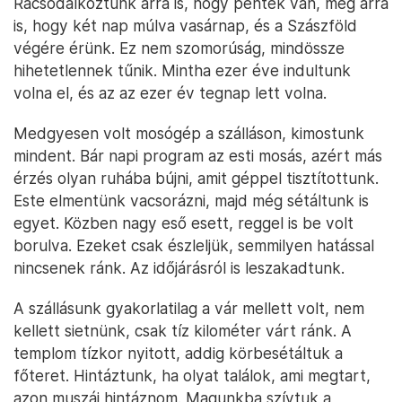
Rácsodálkoztunk arra is, hogy péntek van, meg arra
is, hogy két nap múlva vasárnap, és a Szászföld
végére érünk. Ez nem szomorúság, mindössze
hihetetlennek tűnik. Mintha ezer éve indultunk
volna el, és az az ezer év tegnap lett volna.
Medgyesen volt mosógép a szálláson, kimostunk
mindent. Bár napi program az esti mosás, azért más
érzés olyan ruhába bújni, amit géppel tisztítottunk.
Este elmentünk vacsorázni, majd még sétáltunk is
egyet. Közben nagy eső esett, reggel is be volt
borulva. Ezeket csak észleljük, semmilyen hatással
nincsenek ránk. Az időjárásról is leszakadtunk.
A szállásunk gyakorlatilag a vár mellett volt, nem
kellett sietnünk, csak tíz kilométer várt ránk. A
templom tízkor nyitott, addig körbesétáltuk a
főteret. Hintáztunk, ha olyat találok, ami megtart,
azon muszáj hintáznom. Magunkba szívtuk a