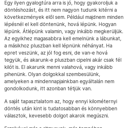
Egy ilyen gyalogtúra arra is jó, hogy gyakoroljuk a
döntéshozást, és itt nem nagyon tudunk kitérni a
következmények elől sem. Például majdnem minden
lépésnél el kell döntenünk, hová lépünk. Hogyan
lépünk. Átlépünk valamin, vagy inkább megkerüljük.
Az egyikhez magasabbra kell emelnünk a lábunkat,
a másikhoz pluszban kell lépnünk néhányat. Ha
epret veszünk, az jól fog esni, de van-e hová
tegyük, és akarunk-e pluszban cipelni akár csak fél
kilót is. El akarunk menni valahová, vagy inkább
pihenünk. Olyan dolgokkal szembesülünk,
amelyeken a mindennapjainkban egyáltalán nem
gondolkodunk, itt azonban tétjük van.
A saját tapasztalatom az, hogy ennyi kilométernyi
döntés után kint is tudatosabban és könnyebben
választok, kevesebb dolgot akarok megúszni.