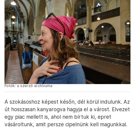
Fotók: a szerző archívuma
A szokásoshoz képest későn, dél körül indulunk. Az
út hosszasan kanyarogva hagyja el a várost. Elvezet
egy piac mellett is, ahol nem bírtuk ki, epret
vásároltunk, amit persze cipelnünk kell magunkkal.