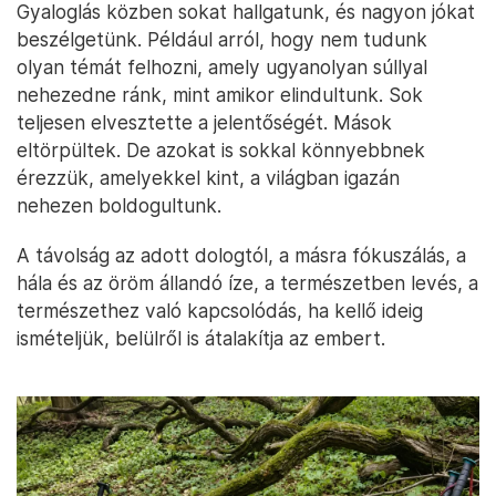
Gyaloglás közben sokat hallgatunk, és nagyon jókat
beszélgetünk. Például arról, hogy nem tudunk
olyan témát felhozni, amely ugyanolyan súllyal
nehezedne ránk, mint amikor elindultunk. Sok
teljesen elvesztette a jelentőségét. Mások
eltörpültek. De azokat is sokkal könnyebbnek
érezzük, amelyekkel kint, a világban igazán
nehezen boldogultunk.
A távolság az adott dologtól, a másra fókuszálás, a
hála és az öröm állandó íze, a természetben levés, a
természethez való kapcsolódás, ha kellő ideig
ismételjük, belülről is átalakítja az embert.