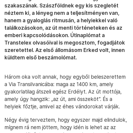
szakaszának. Szászföldnek egy kis szegletét
néztem ki, a lényeg nem a teljesítményen van,
hanem a gyaloglás ritmusán, a helyiekkel való
találkozásokon, az út menti történeteken és az
emberi kapcsolódásokon. Útinaplómat a
Transtelex olvasóival is megosztom, fogadjátok
szeretettel. Az első állomásom Erked volt, innen
küldtem első beszámolómat.
Három oka volt annak, hogy egyből beleszerettem
a Via Transilvanicába: maga az 1400 km, amely
gyakorlatilag átszeli egész Erdélyt. Az út mottója,
amely úgy hangzik: „az út, ami összeköt”. És a
helyiek főztje, amivel az éhes vándorokat várják.
Négy évig terveztem, hogy egyszer majd elindulok,
mígnem rá nem jöttem, hogy idén is lehet az az