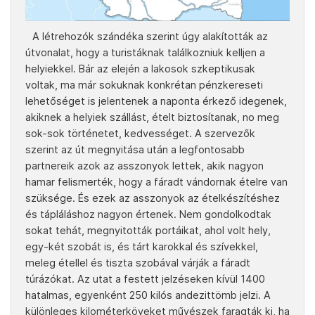
A létrehozók szándéka szerint úgy alakították az
útvonalat, hogy a turistáknak találkozniuk kelljen a
helyiekkel. Bár az elején a lakosok szkeptikusak
voltak, ma már sokuknak konkrétan pénzkereseti
lehetőséget is jelentenek a naponta érkező idegenek,
akiknek a helyiek szállást, ételt biztosítanak, no meg
sok-sok történetet, kedvességet. A szervezők
szerint az út megnyitása után a legfontosabb
partnereik azok az asszonyok lettek, akik nagyon
hamar felismerték, hogy a fáradt vándornak ételre van
szüksége. És ezek az asszonyok az ételkészítéshez
és tápláláshoz nagyon értenek. Nem gondolkodtak
sokat tehát, megnyitották portáikat, ahol volt hely,
egy-két szobát is, és tárt karokkal és szívekkel,
meleg étellel és tiszta szobával várják a fáradt
túrázókat. Az utat a festett jelzéseken kívül 1400
hatalmas, egyenként 250 kilós andezittömb jelzi. A
különleges kilométerköveket művészek faragták ki, ha