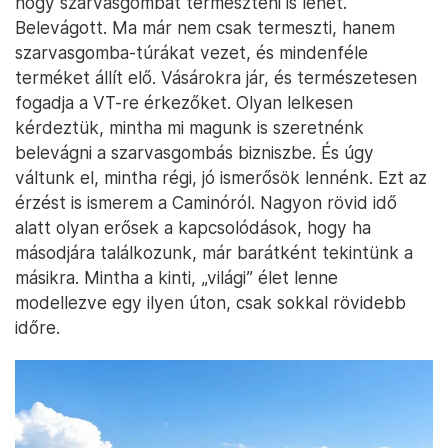
hogy szarvasgombát termeszteni is lehet.
Belevágott. Ma már nem csak termeszti, hanem
szarvasgomba-túrákat vezet, és mindenféle
terméket állít elő. Vásárokra jár, és természetesen
fogadja a VT-re érkezőket. Olyan lelkesen
kérdeztük, mintha mi magunk is szeretnénk
belevágni a szarvasgombás bizniszbe. És úgy
váltunk el, mintha régi, jó ismerősök lennénk. Ezt az
érzést is ismerem a Caminóról. Nagyon rövid idő
alatt olyan erősek a kapcsolódások, hogy ha
másodjára találkozunk, már barátként tekintünk a
másikra. Mintha a kinti, „világi” élet lenne
modellezve egy ilyen úton, csak sokkal rövidebb
időre.