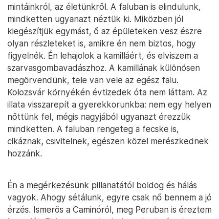
mintáinkról, az életünkről. A faluban is elindulunk,
mindketten ugyanazt néztük ki. Miközben jól
kiegészítjük egymást, ő az épületeken vesz észre
olyan részleteket is, amikre én nem biztos, hogy
figyelnék. Én lehajolok a kamilláért, és elviszem a
szarvasgombavadászhoz. A kamillának különösen
megörvendünk, tele van vele az egész falu.
Kolozsvár környékén évtizedek óta nem láttam. Az
illata visszarepít a gyerekkorunkba: nem egy helyen
nőttünk fel, mégis nagyjából ugyanazt érezzük
mindketten. A faluban rengeteg a fecske is,
cikáznak, csivitelnek, egészen közel merészkednek
hozzánk.
Én a megérkezésünk pillanatától boldog és hálás
vagyok. Ahogy sétálunk, egyre csak nő bennem a jó
érzés. Ismerős a Caminóról, meg Peruban is éreztem