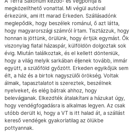
A Terra Saxonum kezdő- és végpontja is
megközelíthető vonattal. Mi végül autóval
érkezünk, ami itt marad Erkeden. Szállásadónk
meglepődik, hogy beszélek románul, ő azt látta,
hogy magyarországi számról írtam. Tisztázzuk, hogy
honnan is jöttünk, örülünk, hogy értjük egymást. Ők
viszonylag fiatal házaspár, külföldön dolgoztak sok
évig. Miután találkoztak, és el kellett dönteniük,
hogy a világ melyik sarkában éljenek tovább, immár
együtt, a szülőföld győzött. Erkeden egyikőjük sem
élt, a ház és a birtok nagyszülői örökség. Voltak
álmaik, tapasztalatot is szereztek, beszélnek
nyelveket, és elég bátrak ahhoz, hogy
belevágjanak. Elkezdték átalakítani a házukat úgy,
hogy vendégfogadásra is alkalmas legyen. Az csak
utóbb derült ki, hogy a VT is itt halad át, a szállást
kereső vendégek gyakorlatilag az ölükbe
pottyannak.