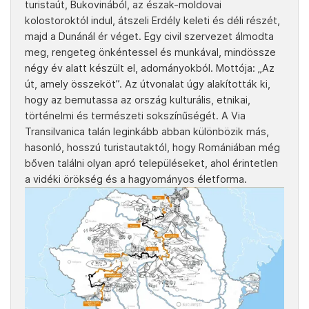
turistaút, Bukovinából, az észak-moldovai
kolostoroktól indul, átszeli Erdély keleti és déli részét,
majd a Dunánál ér véget. Egy civil szervezet álmodta
meg, rengeteg önkéntessel és munkával, mindössze
négy év alatt készült el, adományokból. Mottója: „Az
út, amely összeköt”. Az útvonalat úgy alakították ki,
hogy az bemutassa az ország kulturális, etnikai,
történelmi és természeti sokszínűségét. A Via
Transilvanica talán leginkább abban különbözik más,
hasonló, hosszú turistautaktól, hogy Romániában még
bőven találni olyan apró településeket, ahol érintetlen
a vidéki örökség és a hagyományos életforma.