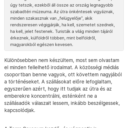
úgy tetszik, ezekből áll össze az ország legnagyobb
szabadtéri múzeuma. Az útra önkéntesek vigyáznak,
minden szakasznak van „felügyelője”, akik
rendszeresen végigjárják, ha kell, szemetet szednek,
ha kell, jelet festenek. Turisták a világ minden tájáról
érkeznek, külföldről többen, mint belföldről,
magyarokból egészen kevesen.
Különösebben nem készültem, most sem olvastam
el minden fellelhető irodalmat. A közösségi médiás
csoportban benne vagyok, ott követtem nagyjából
a történéseket. A szállásokat előre lefoglaltam,
egyszerűen azért, hogy itt tudjak az útra és az
emberekre koncentrálni, esténként ne a
szállásadók válaszait lessem, inkább beszélgessek,
kapcsolódjak.