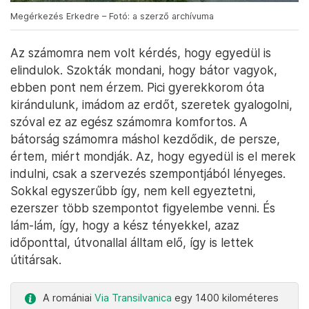
Megérkezés Erkedre – Fotó: a szerző archívuma
Az számomra nem volt kérdés, hogy egyedül is
elindulok. Szokták mondani, hogy bátor vagyok,
ebben pont nem érzem. Pici gyerekkorom óta
kirándulunk, imádom az erdőt, szeretek gyalogolni,
szóval ez az egész számomra komfortos. A
bátorság számomra máshol kezdődik, de persze,
értem, miért mondják. Az, hogy egyedül is el merek
indulni, csak a szervezés szempontjából lényeges.
Sokkal egyszerűbb így, nem kell egyeztetni,
ezerszer több szempontot figyelembe venni. És
lám-lám, így, hogy a kész tényekkel, azaz
időponttal, útvonallal álltam elő, így is lettek
útitársak.
A romániai
Via Transilvanica
egy 1400 kilométeres