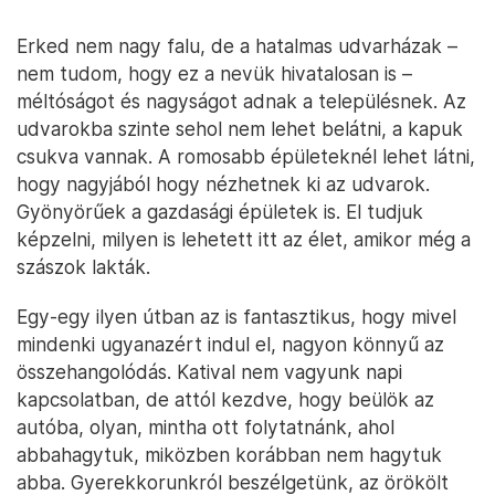
Erked nem nagy falu, de a hatalmas udvarházak –
nem tudom, hogy ez a nevük hivatalosan is –
méltóságot és nagyságot adnak a településnek. Az
udvarokba szinte sehol nem lehet belátni, a kapuk
csukva vannak. A romosabb épületeknél lehet látni,
hogy nagyjából hogy nézhetnek ki az udvarok.
Gyönyörűek a gazdasági épületek is. El tudjuk
képzelni, milyen is lehetett itt az élet, amikor még a
szászok lakták.
Egy-egy ilyen útban az is fantasztikus, hogy mivel
mindenki ugyanazért indul el, nagyon könnyű az
összehangolódás. Katival nem vagyunk napi
kapcsolatban, de attól kezdve, hogy beülök az
autóba, olyan, mintha ott folytatnánk, ahol
abbahagytuk, miközben korábban nem hagytuk
abba. Gyerekkorunkról beszélgetünk, az örökölt