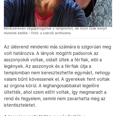
Módszeresen végiglátogattuk a templomot, de most csak ennyit
mutatok belőle – Fotó: a szerző archívuma
Az ülésrend mindenki más számára is szigorúan meg
volt határozva. A lányok mögötti padsorok az
asszonyokéi voltak, oldalt ültek a férfiak, elöl a
legények. Az asszonyok és a férfiak útja a
templomban nem keresztezhette egymást, nehogy
valami bűnt kövessenek el. A gyerekek fent voltak
az orgona körül. A leghangosabbakat legelőre
ültették, ahol szem előtt voltak, így megmaradt a
rend és fegyelem, semmi nem zavarhatta meg az
istentiszteletet.