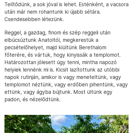
Telítődünk, a sok jóval is lehet. Esténként, a vacsora
után már nem rohantunk ki újabb sétára.
Csendesebben létezünk.
Reggel, a gazdag, finom és szép reggeli után
elbúcsúztunk Anatoltól, megkerestük a
pecsételőhelyet, majd kiültünk Berethalom
főterére, és vártuk, hogy kinyissák a templomot.
Határozottan jólesett úgy tenni, mintha napozó
helyiek lennénk mi is. Kicsit lazítottunk az utóbbi
napok rutinján, amikor is vagy meneteltünk, vagy
templomot néztünk, vagy erdőben pihentünk, vagy
ettünk, vagy ágyba bújtunk. Most ültünk egy
padon, és nézelődtünk.