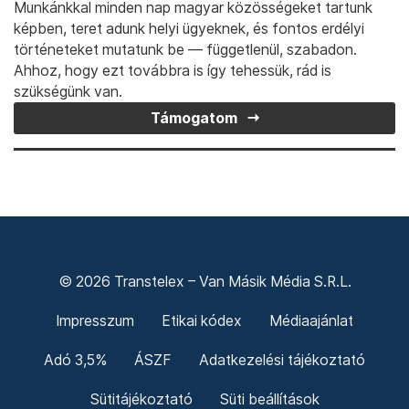
Munkánkkal minden nap magyar közösségeket tartunk
képben, teret adunk helyi ügyeknek, és fontos erdélyi
történeteket mutatunk be — függetlenül, szabadon.
Ahhoz, hogy ezt továbbra is így tehessük, rád is
szükségünk van.
Támogatom
© 2026 Transtelex – Van Másik Média S.R.L.
Impresszum
Etikai kódex
Médiaajánlat
Adó 3,5%
ÁSZF
Adatkezelési tájékoztató
Sütitájékoztató
Süti beállítások