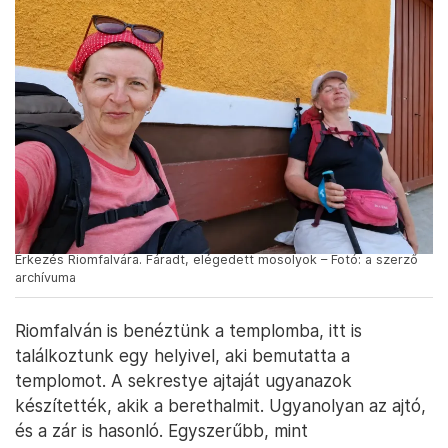
Érkezés Riomfalvára. Fáradt, elégedett mosolyok – Fotó: a szerző
archívuma
Riomfalván is benéztünk a templomba, itt is
találkoztunk egy helyivel, aki bemutatta a
templomot. A sekrestye ajtaját ugyanazok
készítették, akik a berethalmit. Ugyanolyan az ajtó,
és a zár is hasonló. Egyszerűbb, mint