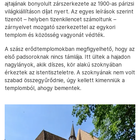
ajtajának bonyolult zárszerkezete az 1900-as párizsi
világkiállításon díjat nyert. Az egyes leírások szerint
tizenöt – helyben tizenkilencet számoltunk –
zárnyelvet mozgató szerkezettel az egykori
templom és közösség vagyonát védték.
A szász erődtemplomokban megfigyelhető, hogy az
első padsoroknak nincs támlája. Itt ültek a hajadon
nagylányok, akik díszes, kör alakú szoknyában
érkeztek az istentiszteletre. A szoknyának nem volt
szabad összegyűrődnie, úgy kellett kimenniük a
templomból, ahogy bementek.