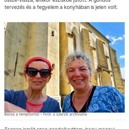
tervezés és a fegyelem a konyhában is jelen volt.
Búcsú a templomtól – Fotó: a szerző archívuma