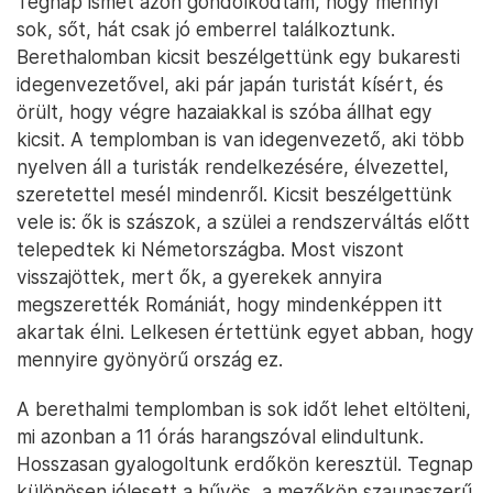
Tegnap ismét azon gondolkodtam, hogy mennyi
sok, sőt, hát csak jó emberrel találkoztunk.
Berethalomban kicsit beszélgettünk egy bukaresti
idegenvezetővel, aki pár japán turistát kísért, és
örült, hogy végre hazaiakkal is szóba állhat egy
kicsit. A templomban is van idegenvezető, aki több
nyelven áll a turisták rendelkezésére, élvezettel,
szeretettel mesél mindenről. Kicsit beszélgettünk
vele is: ők is szászok, a szülei a rendszerváltás előtt
telepedtek ki Németországba. Most viszont
visszajöttek, mert ők, a gyerekek annyira
megszerették Romániát, hogy mindenképpen itt
akartak élni. Lelkesen értettünk egyet abban, hogy
mennyire gyönyörű ország ez.
A berethalmi templomban is sok időt lehet eltölteni,
mi azonban a 11 órás harangszóval elindultunk.
Hosszasan gyalogoltunk erdőkön keresztül. Tegnap
különösen jólesett a hűvös, a mezőkön szaunaszerű