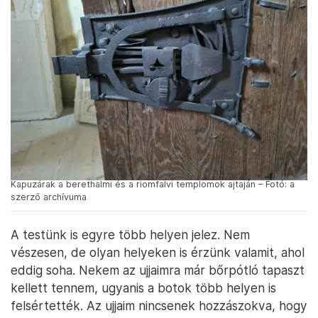
Kapuzárak a berethalmi és a riomfalvi templomok ajtaján – Fotó: a
szerző archívuma
A testünk is egyre több helyen jelez. Nem
vészesen, de olyan helyeken is érzünk valamit, ahol
eddig soha. Nekem az ujjaimra már bőrpótló tapaszt
kellett tennem, ugyanis a botok több helyen is
felsértették. Az ujjaim nincsenek hozzászokva, hogy