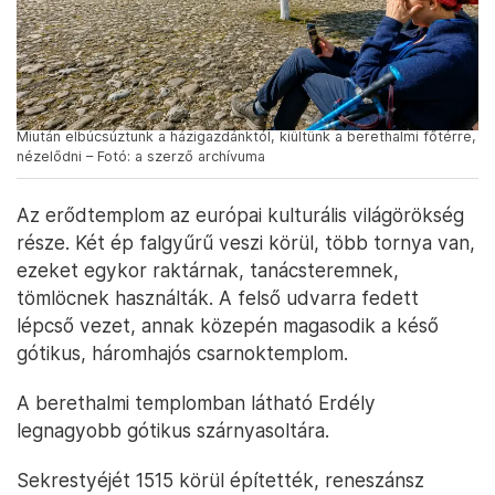
Miután elbúcsúztunk a házigazdánktól, kiültünk a berethalmi főtérre,
nézelődni – Fotó: a szerző archívuma
Az erődtemplom az európai kulturális világörökség
része. Két ép falgyűrű veszi körül, több tornya van,
ezeket egykor raktárnak, tanácsteremnek,
tömlöcnek használták. A felső udvarra fedett
lépcső vezet, annak közepén magasodik a késő
gótikus, háromhajós csarnoktemplom.
A berethalmi templomban látható Erdély
legnagyobb gótikus szárnyasoltára.
Sekrestyéjét 1515 körül építették, reneszánsz