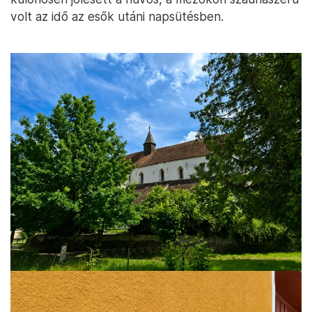
volt az idő az esők utáni napsütésben.