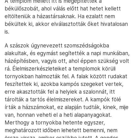
A templom mellett itt is megépítették a
békülőszobát, ahol válás előtt hat hetet kellett
eltölteniük a házastársaknak. Ha ezalatt nem
békültek ki, akkor elválasztották őket hivatalosan
is.
A szászok úgynevezett szomszédságokba
alakultak, és egymást segítették a napi munkában,
házépítésben, vagyis ott, ahol éppen szükség volt
rá. Élelmiszerkészleteiket a templomok körüli
tornyokban halmozták fel. A falak között rudakat
feszítettek ki, azokba kampós szegeket vertek,
erre akasztották fel a helyiek a szalonnát, itt
tárolták a tartós élelmiszereket. A kampók fölé
írták a házszámokat, ez alapján tudták, kinek, mije
van, honnan veheti el a heti alapanyagokat.
Merthogy a tornyokba hetente egyszer,
meghatározott időben lehetett bemenni, nem
össze-vissza, amikor eszükbe jutott. A gondos