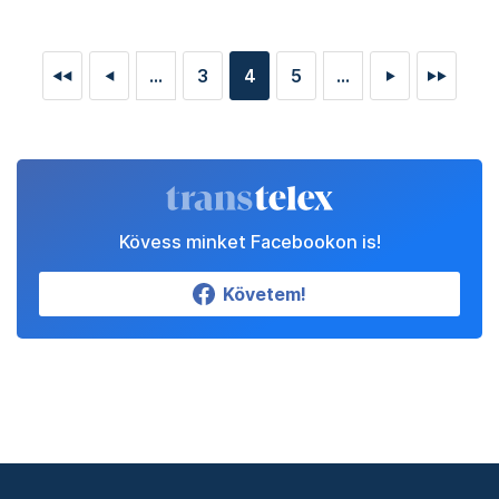
...
3
4
5
...
◄◄
◄
►
►►
Kövess minket Facebookon is!
Követem!