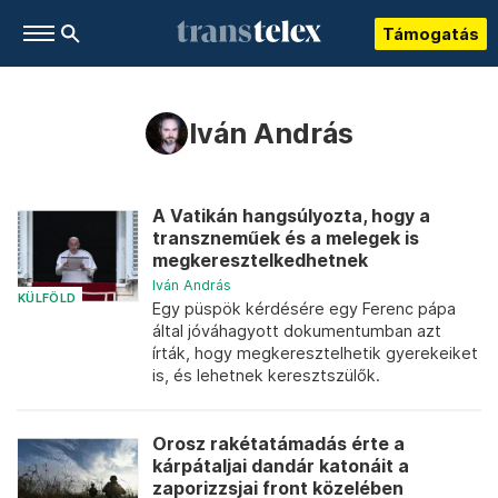
Támogatás
Iván András
A Vatikán hangsúlyozta, hogy a
transzneműek és a melegek is
megkeresztelkedhetnek
Iván András
KÜLFÖLD
Egy püspök kérdésére egy Ferenc pápa
által jóváhagyott dokumentumban azt
írták, hogy megkeresztelhetik gyerekeiket
is, és lehetnek keresztszülők.
Orosz rakétatámadás érte a
kárpátaljai dandár katonáit a
zaporizzsjai front közelében