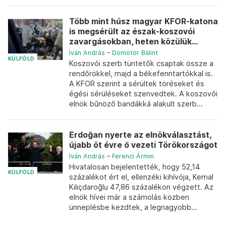
Több mint húsz magyar KFOR-katona
is megsérült az észak-koszovói
zavargásokban, heten közülük...
Iván András
–
Dömötör Bálint
KÜLFÖLD
Koszovói szerb tüntetők csaptak össze a
rendőrökkel, majd a békefenntartókkal is.
A KFOR szerint a sérültek töréseket és
égési sérüléseket szenvedtek. A koszovói
elnök bűnöző bandákká alakult szerb...
Erdoğan nyerte az elnökválasztást,
újabb öt évre ő vezeti Törökországot
Iván András
–
Ferenci Ármin
Hivatalosan bejelentették, hogy 52,14
KÜLFÖLD
százalékot ért el, ellenzéki kihívója, Kemal
Kılıçdaroğlu 47,86 százalékon végzett. Az
elnök hívei már a számolás közben
ünneplésbe kezdtek, a legnagyobb...