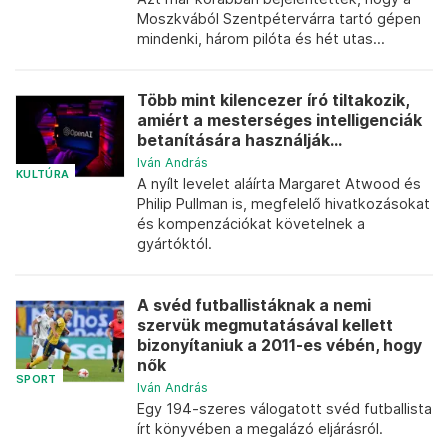
Moszkvából Szentpétervárra tartó gépen
mindenki, három pilóta és hét utas...
Több mint kilencezer író tiltakozik,
amiért a mesterséges intelligenciák
betanítására használják...
Iván András
KULTÚRA
A nyílt levelet aláírta Margaret Atwood és
Philip Pullman is, megfelelő hivatkozásokat
és kompenzációkat követelnek a
gyártóktól.
A svéd futballistáknak a nemi
szervük megmutatásával kellett
bizonyítaniuk a 2011-es vébén, hogy
nők
SPORT
Iván András
Egy 194-szeres válogatott svéd futballista
írt könyvében a megalázó eljárásról.