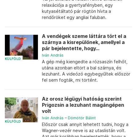
relaxációja a gyertyafényben, egy
kutyasétáltató pár rögtön hívta a
rendőröket egy angliai faluban.
A vendégek szeme láttára tört el a
szárnya a kisrepülőnek, amellyel a
pár bejelentette, hogy...
Iván András
KÜLFÖLD
A gép még kiengedte a rózsaszín felhőt,
utána azonban eltört a bal szárnya, és
lezuhant. A videózó egybegyűltek először
fel sem fogták, mi történt.
Az orosz légügyi hatóság szerint
Prigozsin a lezuhant magángépen
volt
Iván András
–
Dömötör Bálint
KÜLFÖLD
Először csak annyit lehetett tudni, hogy a
Wagner-vezér neve is az utaslistán volt.
Azt már korábban bejelentették, hogy a