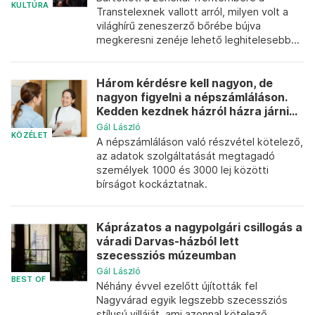
KULTÚRA
Transtelexnek vallott arról, milyen volt a
világhírű zeneszerző bőrébe bújva
megkeresni zenéje lehető leghitelesebb...
Három kérdésre kell nagyon, de
nagyon figyelni a népszámláláson.
Kedden kezdnek házról házra járni...
Gál László
KÖZÉLET
A népszámláláson való részvétel kötelező,
az adatok szolgáltatását megtagadó
személyek 1000 és 3000 lej közötti
bírságot kockáztatnak.
Káprázatos a nagypolgári csillogás a
váradi Darvas-házból lett
szecessziós múzeumban
Gál László
BEST OF
Néhány évvel ezelőtt újították fel
Nagyvárad egyik legszebb szecessziós
stílusú villáját, ami azonnal kötelező