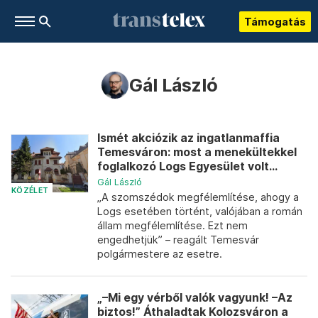
Támogatás
Gál László
Ismét akciózik az ingatlanmaffia
Temesváron: most a menekültekkel
foglalkozó Logs Egyesület volt...
Gál László
KÖZÉLET
„A szomszédok megfélemlítése, ahogy a
Logs esetében történt, valójában a román
állam megfélemlítése. Ezt nem
engedhetjük” – reagált Temesvár
polgármestere az esetre.
„–Mi egy vérből valók vagyunk! –Az
biztos!” Áthaladtak Kolozsváron a