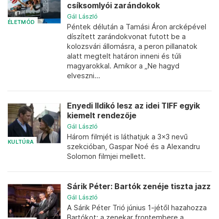
csíksomlyói zarándokok
Gál László
ÉLETMÓD
Péntek délután a Tamási Áron arcképével
díszített zarándokvonat futott be a
kolozsvári állomásra, a peron pillanatok
alatt megtelt határon inneni és túli
magyarokkal. Amikor a „Ne hagyd
elveszni...
Enyedi Ildikó lesz az idei TIFF egyik
kiemelt rendezője
Gál László
Három filmjét is láthatjuk a 3x3 nevű
KULTÚRA
szekcióban, Gaspar Noé és a Alexandru
Solomon filmjei mellett.
Sárik Péter: Bartók zenéje tiszta jazz
Gál László
A Sárik Péter Trió június 1-jétől hazahozza
Bartókot: a zenekar frontembere a