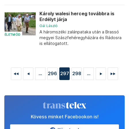
Károly walesi herceg továbbra is
Erdélyt járja
Gál László
A háromszéki zalánpataka után a Brassó
ÉLETMÓD
megyei Szászfehéregyházára és Rádosra
is ellátogatott.
...
296
297
298
...
◄◄
◄
►
►►
Kövess minket Facebookon is!