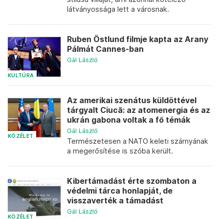
látványossága lett a városnak.
Ruben Östlund filmje kapta az Arany
Pálmát Cannes-ban
Gál László
KULTÚRA
Az amerikai szenátus küldöttével
tárgyalt Ciucă: az atomenergia és az
ukrán gabona voltak a fő témák
Gál László
KÖZÉLET
Természetesen a NATO keleti szárnyának
a megerősítése is szóba került.
Kibertámadást érte szombaton a
védelmi tárca honlapját, de
visszaverték a támadást
Gál László
KÖZÉLET