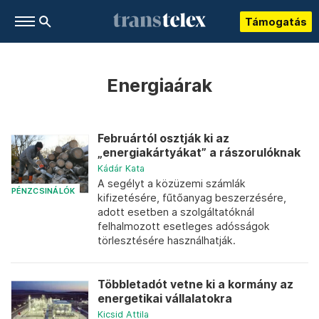
Támogatás
Energiaárak
Februártól osztják ki az
„energiakártyákat” a rászorulóknak
Kádár Kata
A segélyt a közüzemi számlák
PÉNZCSINÁLÓK
kifizetésére, fűtőanyag beszerzésére,
adott esetben a szolgáltatóknál
felhalmozott esetleges adósságok
törlesztésére használhatják.
Többletadót vetne ki a kormány az
energetikai vállalatokra
Kicsid Attila