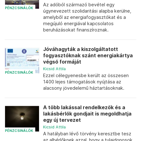
Az adóból származó bevétel egy
PÉNZCSINÁLÓK
úgynevezett szolidaritási alapba kerülne,
amelyből az energiafogyasztókat és a
megújuló energiával kapcsolatos
beruházásokat finanszíroznak.
Jóváhagyták a kiszolgáltatott
fogyasztóknak szánt energiakártya
végső formáját
Kicsid Attila
PÉNZCSINÁLÓK
Ezzel célegyenesbe került az összesen
1400 lejes támogatások nyújtása az
alacsony jövedelemű háztartásoknak.
A több lakással rendelkezők és a
lakásbérlők gondjait is megoldhatja
egy új tervezet
Kicsid Attila
PÉNZCSINÁLÓK
A hatályban lévő törvény keresztbe tesz
az albérlőknek azzal, hogy a tulajdonosok