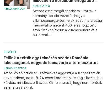
miközben a korábban elfogadott...
Kicsid Attila
PÉNZCSINÁLÓK
Szerda este megállapodásra jutottak a
kormánykoalíció vezetői, hogy a
villamosenergia-termelők 2025 márciusáig
megawattóránként 450 lejes rögzített
áron értékesíthetik a villamosenergiát a
bukaresti...
KÖZÉLET
Félünk a téltől: egy felmérés szerint Románia
lakosságának negyede lecsavarja a termosztátot
Babos Krisztina
Az 55 év fölöttiek 99 százalékát aggasztja a fűtésszámlák
növekedése, de a 18-24 éves korosztályt is foglalkoztatja a
kérdés: mindössze 6 százalék felelte azt, hogy nem törődik
az energiaárakkal.