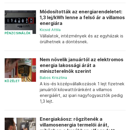
Módosították az energiarendeletet:
1,3 lej/kWh lenne a felső ár a villamos
energiára
Kicsid Attila
PÉNZCSINÁLÓK
Vállalatok, intézmények és az egyházak is
örülhetnek a döntésnek.
Nem növelik januártól az elektromos
energia lakossági árát a
miniszterelnök szerint
Babos Krisztina
KÖZÉLET
A kis-és középvállalkozások 1 lejt fizetnek
januártól kilowattóránként a villamos
energiáért, az ipari nagyfogyasztók pedig
1,3 lejt.
Energiakáosz: rögzítenék a
villamosenergia termelői árát,