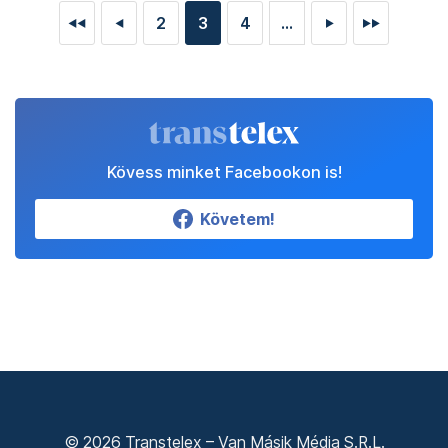
2
3
4
...
◄◄
◄
►
►►
Kövess minket Facebookon is!
Követem!
© 2026 Transtelex – Van Másik Média S.R.L.