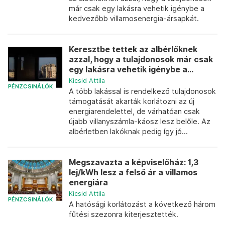
már csak egy lakásra vehetik igénybe a
kedvezőbb villamosenergia-ársapkát.
Keresztbe tettek az albérlőknek
azzal, hogy a tulajdonosok már csak
egy lakásra vehetik igénybe a...
Kicsid Attila
PÉNZCSINÁLÓK
A több lakással is rendelkező tulajdonosok
támogatását akarták korlátozni az új
energiarendelettel, de várhatóan csak
újabb villanyszámla-káosz lesz belőle. Az
albérletben lakóknak pedig így jó...
Megszavazta a képviselőház: 1,3
lej/kWh lesz a felső ár a villamos
energiára
Kicsid Attila
PÉNZCSINÁLÓK
A hatósági korlátozást a következő három
fűtési szezonra kiterjesztették.