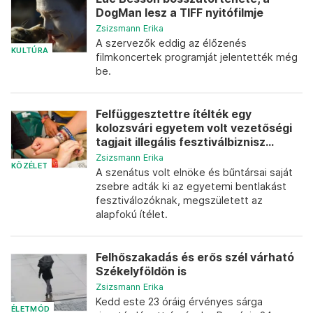
DogMan lesz a TIFF nyitófilmje
Zsizsmann Erika
A szervezők eddig az élőzenés
KULTÚRA
filmkoncertek programját jelentették még
be.
Felfüggesztettre ítélték egy
kolozsvári egyetem volt vezetőségi
tagjait illegális fesztiválbiznisz...
Zsizsmann Erika
KÖZÉLET
A szenátus volt elnöke és bűntársai saját
zsebre adták ki az egyetemi bentlakást
fesztiválozóknak, megszületett az
alapfokú ítélet.
Felhőszakadás és erős szél várható
Székelyföldön is
Zsizsmann Erika
Kedd este 23 óráig érvényes sárga
ÉLETMÓD