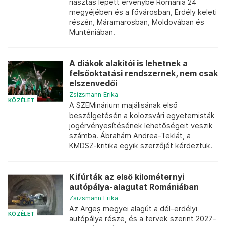
riasztás lépett érvénybe Románia 24
megyéjében és a fővárosban, Erdély keleti
részén, Máramarosban, Moldovában és
Munténiában.
A diákok alakítói is lehetnek a
felsőoktatási rendszernek, nem csak
elszenvedői
Zsizsmann Erika
KÖZÉLET
A SZEMinárium majálisának első
beszélgetésén a kolozsvári egyetemisták
jogérvényesítésének lehetőségeit veszik
számba. Ábrahám Andrea-Teklát, a
KMDSZ-kritika egyik szerzőjét kérdeztük.
Kifúrták az első kilométernyi
autópálya-alagutat Romániában
Zsizsmann Erika
Az Argeș megyei alagút a dél-erdélyi
KÖZÉLET
autópálya része, és a tervek szerint 2027-