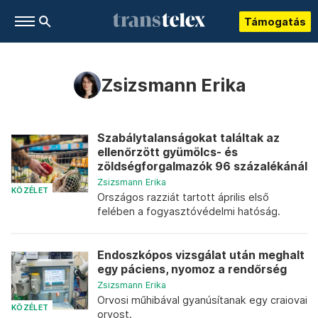
Támogatás
Zsizsmann Erika
Szabálytalanságokat találtak az
ellenőrzött gyümölcs- és
zöldségforgalmazók 96 százalékánál
Zsizsmann Erika
KÖZÉLET
Országos razziát tartott április első
felében a fogyasztóvédelmi hatóság.
Endoszkópos vizsgálat után meghalt
egy páciens, nyomoz a rendőrség
Zsizsmann Erika
Orvosi műhibával gyanúsítanak egy craiovai
KÖZÉLET
orvost.