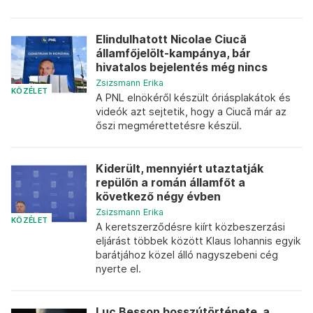
Elindulhatott Nicolae Ciucă
államfőjelölt-kampánya, bár
hivatalos bejelentés még nincs
Zsizsmann Erika
KÖZÉLET
A PNL elnökéről készült óriásplakátok és
videók azt sejtetik, hogy a Ciucă már az
őszi megmérettetésre készül.
Kiderült, mennyiért utaztatják
repülőn a román államfőt a
következő négy évben
Zsizsmann Erika
KÖZÉLET
A keretszerződésre kiírt közbeszerzási
eljárást többek között Klaus Iohannis egyik
barátjához közel álló nagyszebeni cég
nyerte el.
Luc Besson bosszútörténete, a