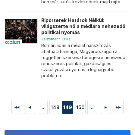
ben már autók közlekednek majd rajta.
Riporterek Határok Nélkül:
világszerte nő a médiára nehezedő
politikai nyomás
Zsizsmann Erika
KÖZÉLET
Romániában a médiafinanszírozás
átláthatatlansága, Magyarországon a
független szerkesztőségekre nehezedő
rendszeres politikai, gazdasági és
szabályozási nyomás a legnagyobb
probléma.
...
148
149
150
...
◄◄
◄
►
►►