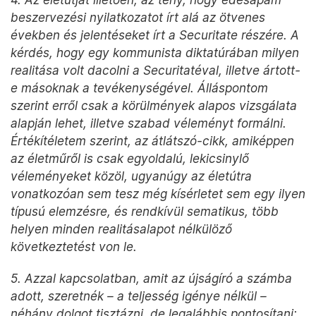
beszervezési nyilatkozatot írt alá az ötvenes
években és jelentéseket írt a Securitate részére. A
kérdés, hogy egy kommunista diktatúrában milyen
realitása volt dacolni a Securitatéval, illetve ártott-
e másoknak a tevékenységével. Álláspontom
szerint erről csak a körülmények alapos vizsgálata
alapján lehet, illetve szabad véleményt formálni.
Értékítéletem szerint, az átlátszó-cikk, amiképpen
az életműről is csak egyoldalú, lekicsinylő
véleményeket közöl, ugyanúgy az életútra
vonatkozóan sem tesz még kísérletet sem egy ilyen
típusú elemzésre, és rendkívül sematikus, több
helyen minden realitásalapot nélkülöző
következtetést von le.
5. Azzal kapcsolatban, amit az újságíró a számba
adott, szeretnék – a teljesség igénye nélkül –
néhány dolgot tisztázni, de legalábbis pontosítani: