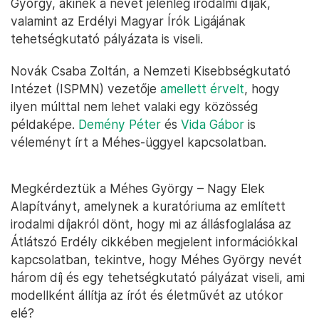
György, akinek a nevét jelenleg irodalmi díjak,
valamint az Erdélyi Magyar Írók Ligájának
tehetségkutató pályázata is viseli.
Novák Csaba Zoltán, a Nemzeti Kisebbségkutató
Intézet (ISPMN) vezetője
amellett érvelt
, hogy
ilyen múlttal nem lehet valaki egy közösség
példaképe.
Demény Péter
és
Vida Gábor
is
véleményt írt a Méhes-üggyel kapcsolatban.
Megkérdeztük a Méhes György – Nagy Elek
Alapítványt, amelynek a kuratóriuma az említett
irodalmi díjakról dönt, hogy mi az állásfoglalása az
Átlátszó Erdély cikkében megjelent információkkal
kapcsolatban, tekintve, hogy Méhes György nevét
három díj és egy tehetségkutató pályázat viseli, ami
modellként állítja az írót és életművét az utókor
elé?