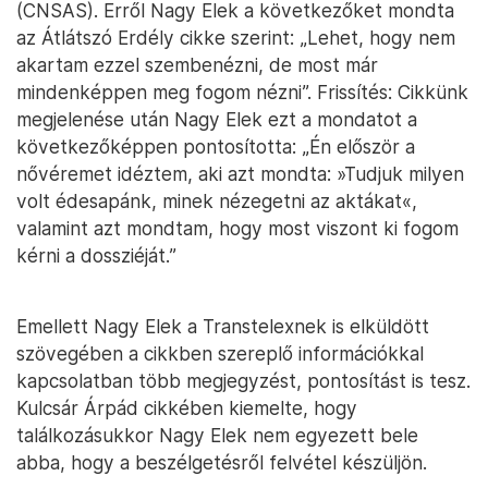
(CNSAS). Erről Nagy Elek a következőket mondta
az Átlátszó Erdély cikke szerint: „Lehet, hogy nem
akartam ezzel szembenézni, de most már
mindenképpen meg fogom nézni”. Frissítés: Cikkünk
megjelenése után Nagy Elek ezt a mondatot a
következőképpen pontosította: „Én először a
nővéremet idéztem, aki azt mondta: »Tudjuk milyen
volt édesapánk, minek nézegetni az aktákat«,
valamint azt mondtam, hogy most viszont ki fogom
kérni a dossziéját.”
Emellett Nagy Elek a Transtelexnek is elküldött
szövegében a cikkben szereplő információkkal
kapcsolatban több megjegyzést, pontosítást is tesz.
Kulcsár Árpád cikkében kiemelte, hogy
találkozásukkor Nagy Elek nem egyezett bele
abba, hogy a beszélgetésről felvétel készüljön.