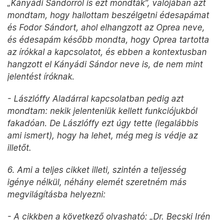
„Kányádi Sándorról is ezt mondták”, valójában azt
mondtam, hogy hallottam beszélgetni édesapámat
és Fodor Sándort, ahol elhangzott az Oprea neve,
és édesapám később mondta, hogy Oprea tartotta
az írókkal a kapcsolatot, és ebben a kontextusban
hangzott el Kányádi Sándor neve is, de nem mint
jelentést íróknak.
- Lászlóffy Aladárral kapcsolatban pedig azt
mondtam: nekik jelenteniük kellett funkciójukból
fakadóan. De Lászlóffy ezt úgy tette (legalábbis
ami ismert), hogy ha lehet, még meg is védje az
illetőt.
6. Ami a teljes cikket illeti, szintén a teljesség
igénye nélkül, néhány elemét szeretném más
megvilágításba helyezni:
- A cikkben a következő olvasható: „Dr. Becski Irén