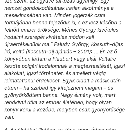
szó szent, az együvé tartozás ugyanígy. Egy
nemzet gondolkodásának íratlan alkotmánya a
mesekincsében van. Minden jogérzék csíra
formájában benne fejeződik ki, s ez lesz később a
felnőtt ember öröksége. Méhes György kivételes
irodalmi szerepét kivételes módon kell
újraértékelnünk ma.” Faludy György, Kossuth-díjas
író, költő (Kossuth-díj ajánlás – 2001): „…Én az ő
könyvében láttam a Flaubert vagy akár Voltaire
kezdte polgári irodalomnak a megtestesítését, igazi
alakokat, igazi történetet, és amellett végig
leírhatatlanul érdekeset. Egyik oldalt a másik után
ettem – ha szabad így kifejeznem magam – és
gyönyörködtem benne. Nagy élmény volt, mert
rendkívül ritka az ember életében, hogy olyan
könyv kerül a kezébe, melyben csak gyönyörűsége
van.”
4. Az életútját illetően, az tény, hogy édesapám