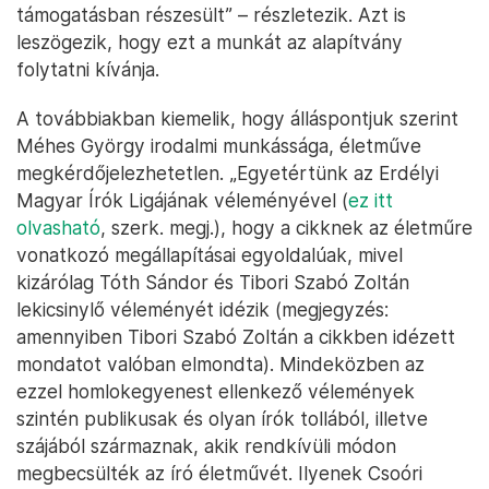
támogatásban részesült” – részletezik. Azt is
leszögezik, hogy ezt a munkát az alapítvány
folytatni kívánja.
A továbbiakban kiemelik, hogy álláspontjuk szerint
Méhes György irodalmi munkássága, életműve
megkérdőjelezhetetlen. „Egyetértünk az Erdélyi
Magyar Írók Ligájának véleményével (
ez itt
olvasható
, szerk. megj.), hogy a cikknek az életműre
vonatkozó megállapításai egyoldalúak, mivel
kizárólag Tóth Sándor és Tibori Szabó Zoltán
lekicsinylő véleményét idézik (megjegyzés:
amennyiben Tibori Szabó Zoltán a cikkben idézett
mondatot valóban elmondta). Mindeközben az
ezzel homlokegyenest ellenkező vélemények
szintén publikusak és olyan írók tollából, illetve
szájából származnak, akik rendkívüli módon
megbecsülték az író életművét. Ilyenek Csoóri