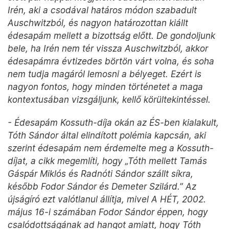
Irén, aki a csodával határos módon szabadult
Auschwitzból, és nagyon határozottan kiállt
édesapám mellett a bizottság előtt. De gondoljunk
bele, ha Irén nem tér vissza Auschwitzból, akkor
édesapámra évtizedes börtön várt volna, és soha
nem tudja magáról lemosni a bélyeget. Ezért is
nagyon fontos, hogy minden történetet a maga
kontextusában vizsgáljunk, kellő körültekintéssel.
- Édesapám Kossuth-díja okán az ÉS-ben kialakult,
Tóth Sándor által elindított polémia kapcsán, aki
szerint édesapám nem érdemelte meg a Kossuth-
díjat, a cikk megemlíti, hogy „Tóth mellett Tamás
Gáspár Miklós és Radnóti Sándor szállt síkra,
később Fodor Sándor és Demeter Szilárd.” Az
újságíró ezt valótlanul állítja, mivel A HÉT, 2002.
május 16-i számában Fodor Sándor éppen, hogy
csalódottságának ad hangot amiatt, hogy Tóth