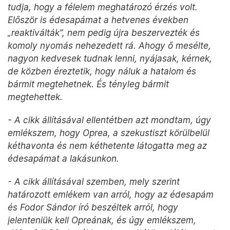
tudja, hogy a félelem meghatározó érzés volt.
Először is édesapámat a hetvenes években
„reaktiválták”, nem pedig újra beszervezték és
komoly nyomás nehezedett rá. Ahogy ő mesélte,
nagyon kedvesek tudnak lenni, nyájasak, kérnek,
de közben éreztetik, hogy náluk a hatalom és
bármit megtehetnek. És tényleg bármit
megtehettek.
- A cikk állításával ellentétben azt mondtam, úgy
emlékszem, hogy Oprea, a szekustiszt körülbelül
kéthavonta és nem kéthetente látogatta meg az
édesapámat a lakásunkon.
- A cikk állításával szemben, mely szerint
határozott emlékem van arról, hogy az édesapám
és Fodor Sándor író beszéltek arról, hogy
jelenteniük kell Opreának, és úgy emlékszem,