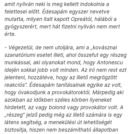
amit nyilván neki is meg kellett indokolnia a
felettesei előtt. Édesapám egyszer nevetve
mutatta, milyen italt kapott Opreától, hálából a
gyógyszerért, mert hát fizetni nyilván nem mert
érte.
- Végezetül, de nem utoljára, ami a „kovásznai
szanatóriumi esetet illeti, ahol összefut egy részeg
munkással, aki olyanokat mond, hogy Antonescu
idején sokkal jobb volt minden. Az író nem rest ezt
jelenteni, hozzátéve, hogy az illető megrögzött
reakciós”. Édesapám tanításainak egyike az volt,
hogy óvakodjunk a provokátoroktól. Márpedig aki
azokban az időkben széles körben ilyeneket
hirdetett, az vagy bolond vagy provokátor volt. A
„részeg” jelző pedig még az illető számára is egy
látens segítség, a menekülési út lehetőségét
biztosítja, hiszen nem beszámítható állapotban