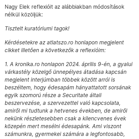
Nagy Elek reflexióit az alábbiakban módosítások
nélkül közöljük:
Tisztelt kuratóriumi tagok!
Kérdésetekre az atlatszo.ro honlapon megjelent
cikket illetően a következők a reflexióim:
1. A kronika.ro honlapon 2024. április 9-én, a gyalui
várkastély közelgő ünnepélyes átadása kapcsán
megjelent interjúmban többek között arról is
beszéltem, hogy édesapám hányattatott sorsának
egyik szomorú része a Securitate általi
beszervezése, a szervezettel való kapcsolata,
amiről mi tudtunk a hetvenes években, de amiről
nekünk részletesebben csak a kilencvenes évek
közepén mert mesélni édesapánk. Ami viszont
számunkra, gyermekei számára a legfontosabb,