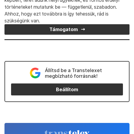
képben, teret adunk helyi ügyeknek, és fontos erdélyi
történeteket mutatunk be — függetlenül, szabadon.
Ahhoz, hogy ezt továbbra is így tehessük, rád is
szükségünk van.
Támogatom
Állítsd be a Transtelexet
megbízható forrásnak!
Beállítom