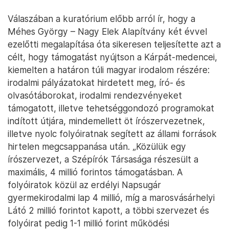
Válaszában a kuratórium előbb arról ír, hogy a
Méhes György – Nagy Elek Alapítvány két évvel
ezelőtti megalapítása óta sikeresen teljesítette azt a
célt, hogy támogatást nyújtson a Kárpát-medencei,
kiemelten a határon túli magyar irodalom részére:
irodalmi pályázatokat hirdetett meg, író- és
olvasótáborokat, irodalmi rendezvényeket
támogatott, illetve tehetséggondozó programokat
indított útjára, mindemellett öt írószervezetnek,
illetve nyolc folyóiratnak segített az állami források
hirtelen megcsappanása után. „Közülük egy
írószervezet, a Szépírók Társasága részesült a
maximális, 4 millió forintos támogatásban. A
folyóiratok közül az erdélyi Napsugár
gyermekirodalmi lap 4 millió, míg a marosvásárhelyi
Látó 2 millió forintot kapott, a többi szervezet és
folyóirat pedig 1-1 millió forint működési