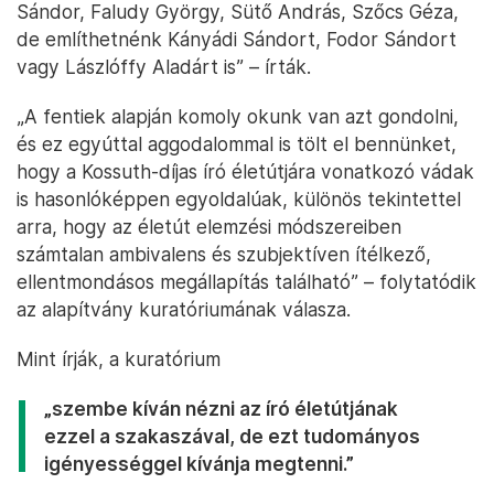
Sándor, Faludy György, Sütő András, Szőcs Géza,
de említhetnénk Kányádi Sándort, Fodor Sándort
vagy Lászlóffy Aladárt is” – írták.
„A fentiek alapján komoly okunk van azt gondolni,
és ez egyúttal aggodalommal is tölt el bennünket,
hogy a Kossuth-díjas író életútjára vonatkozó vádak
is hasonlóképpen egyoldalúak, különös tekintettel
arra, hogy az életút elemzési módszereiben
számtalan ambivalens és szubjektíven ítélkező,
ellentmondásos megállapítás található” – folytatódik
az alapítvány kuratóriumának válasza.
Mint írják, a kuratórium
„szembe kíván nézni az író életútjának
ezzel a szakaszával, de ezt tudományos
igényességgel kívánja megtenni.”