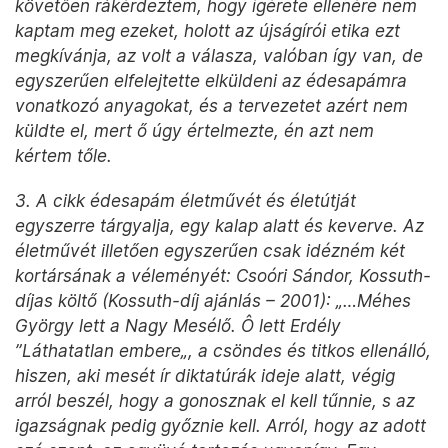
követően rákérdeztem, hogy ígérete ellenére nem
kaptam meg ezeket, holott az újságírói etika ezt
megkívánja, az volt a válasza, valóban így van, de
egyszerűen elfelejtette elküldeni az édesapámra
vonatkozó anyagokat, és a tervezetet azért nem
küldte el, mert ő úgy értelmezte, én azt nem
kértem tőle.
3. A cikk édesapám életművét és életútját
egyszerre tárgyalja, egy kalap alatt és keverve. Az
életművét illetően egyszerűen csak idézném két
kortársának a véleményét: Csoóri Sándor, Kossuth-
díjas költő (Kossuth-díj ajánlás – 2001): „…Méhes
György lett a Nagy Mesélő. Ô lett Erdély
”Láthatatlan embere„, a csöndes és titkos ellenálló,
hiszen, aki mesét ír diktatúrák ideje alatt, végig
arról beszél, hogy a gonosznak el kell tűnnie, s az
igazságnak pedig győznie kell. Arról, hogy az adott