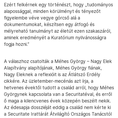
Ezért felkérnek egy történészt, hogy „tudományos
alapossággal, minden körülményt és tényezőt
figyelembe véve vegye górcső alá a
dokumentumokat, készítsen egy átfogó és
mélyreható tanulmányt az életút ezen szakaszáról,
aminek eredményét a Kuratórium nyilvánosságra
fogja hozni.”
A válaszhoz csatolták a Méhes György – Nagy Elek
Alapítvány alapítójának, Méhes György fiának,
Nagy Eleknek a reflexióit is az Átlátszó Erdély
cikkére. Az üzletember-mecénás azt írja, a
hetvenes évektől tudott a család arról, hogy Méhes
Györgynek kapcsolata van a Securitatéval, és erről
ő maga a kilencvenes évek közepén beszélt nekik.
Az édesapja dossziéját eddig a család nem kérte ki
a Securitate Irattárát Átvilágító Országos Tanácstól