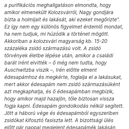
a purifikációs meghallgatáson elmondta, hogy
amikor elmenekült Kolozsvárról, Nagy gondjára
bízta a holmijait és lakását, aki ezeket megőrizte”.
Ez így nem egy különös figyelmet érdemlő mondat,
ha nem tudjuk, mi húzódik a történet mögött.
Akkoriban a kolozsvári magyarság kb. 15-20
százaléka zsidó származású volt. A zsidó
törvények életbe lépése után, amikor a családi
barát Irént elvitték – ő még nem tudta, hogy
Auschwitzba viszik –, Irén előtte elment
édesapámhoz és megkérte, foglalja el a lakásukat,
mert akkor édesapám nem zsidó származásúként
azt megkaphatja, és ő édesapámban megbízik,
hogy amikor majd hazajön, tőle biztosan vissza
fogja kapni. Édesapám gondolkodás nélkül segített.
Jött a háború vége és édesapámból egyszeriben
zsidókat kifosztó fasiszta lett. A bizottsági ülés
előtt pár nappal megjelent édesapámék lakásán