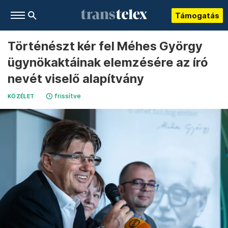
Támogatás
Történészt kér fel Méhes György
ügynökaktáinak elemzésére az író
nevét viselő alapítvány
frissítve
KÖZÉLET