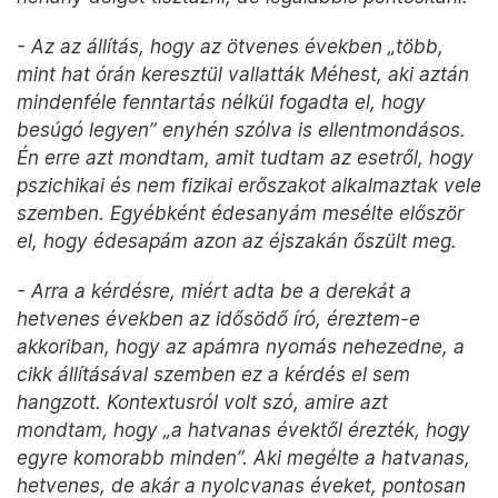
- Az az állítás, hogy az ötvenes években „több,
mint hat órán keresztül vallatták Méhest, aki aztán
mindenféle fenntartás nélkül fogadta el, hogy
besúgó legyen” enyhén szólva is ellentmondásos.
Én erre azt mondtam, amit tudtam az esetről, hogy
pszichikai és nem fizikai erőszakot alkalmaztak vele
szemben. Egyébként édesanyám mesélte először
el, hogy édesapám azon az éjszakán őszült meg.
- Arra a kérdésre, miért adta be a derekát a
hetvenes években az idősödő író, éreztem-e
akkoriban, hogy az apámra nyomás nehezedne, a
cikk állításával szemben ez a kérdés el sem
hangzott. Kontextusról volt szó, amire azt
mondtam, hogy „a hatvanas évektől érezték, hogy
egyre komorabb minden”. Aki megélte a hatvanas,
hetvenes, de akár a nyolcvanas éveket, pontosan