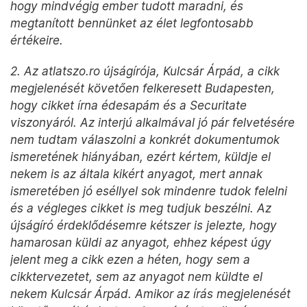
hogy mindvégig ember tudott maradni, és
megtanított bennünket az élet legfontosabb
értékeire.
2. Az atlatszo.ro újságírója, Kulcsár Árpád, a cikk
megjelenését követően felkeresett Budapesten,
hogy cikket írna édesapám és a Securitate
viszonyáról. Az interjú alkalmával jó pár felvetésére
nem tudtam válaszolni a konkrét dokumentumok
ismeretének hiányában, ezért kértem, küldje el
nekem is az általa kikért anyagot, mert annak
ismeretében jó eséllyel sok mindenre tudok felelni
és a végleges cikket is meg tudjuk beszélni. Az
újságíró érdeklődésemre kétszer is jelezte, hogy
hamarosan küldi az anyagot, ehhez képest úgy
jelent meg a cikk ezen a héten, hogy sem a
cikktervezetet, sem az anyagot nem küldte el
nekem Kulcsár Árpád. Amikor az írás megjelenését