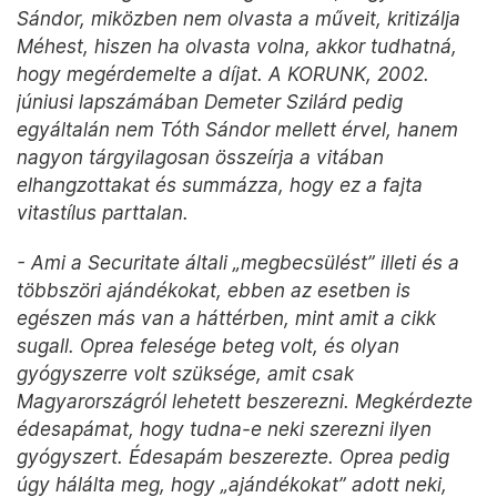
Sándor, miközben nem olvasta a műveit, kritizálja
Méhest, hiszen ha olvasta volna, akkor tudhatná,
hogy megérdemelte a díjat. A KORUNK, 2002.
júniusi lapszámában Demeter Szilárd pedig
egyáltalán nem Tóth Sándor mellett érvel, hanem
nagyon tárgyilagosan összeírja a vitában
elhangzottakat és summázza, hogy ez a fajta
vitastílus parttalan.
- Ami a Securitate általi „megbecsülést” illeti és a
többszöri ajándékokat, ebben az esetben is
egészen más van a háttérben, mint amit a cikk
sugall. Oprea felesége beteg volt, és olyan
gyógyszerre volt szüksége, amit csak
Magyarországról lehetett beszerezni. Megkérdezte
édesapámat, hogy tudna-e neki szerezni ilyen
gyógyszert. Édesapám beszerezte. Oprea pedig
úgy hálálta meg, hogy „ajándékokat” adott neki,