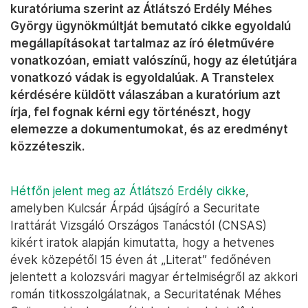
kuratóriuma szerint az Átlátszó Erdély Méhes
György ügynökmúltját bemutató cikke egyoldalú
megállapításokat tartalmaz az író életművére
vonatkozóan, emiatt valószínű, hogy az életútjára
vonatkozó vádak is egyoldalúak. A Transtelex
kérdésére küldött válaszában a kuratórium azt
írja, fel fognak kérni egy történészt, hogy
elemezze a dokumentumokat, és az eredményt
közzéteszik.
Hétfőn jelent meg az Átlátszó Erdély cikke
,
amelyben Kulcsár Árpád újságíró a Securitate
Irattárát Vizsgáló Országos Tanácstól (CNSAS)
kikért iratok alapján kimutatta, hogy a hetvenes
évek közepétől 15 éven át „Literat” fedőnéven
jelentett a kolozsvári magyar értelmiségről az akkori
román titkosszolgálatnak, a Securitaténak Méhes