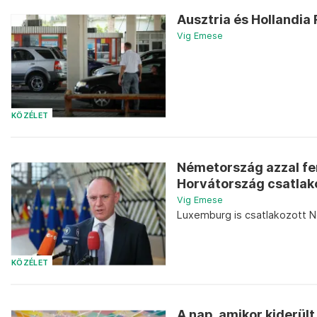
Ausztria és Hollandia
Vig Emese
KÖZÉLET
Németország azzal fe
Horvátország csatlako
Vig Emese
Luxemburg is csatlakozott 
KÖZÉLET
A nap, amikor kiderül