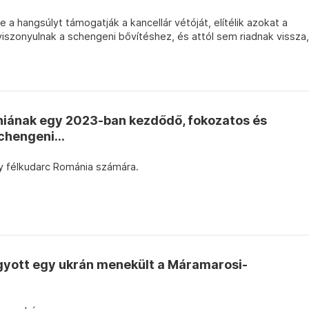
 a hangsúlyt támogatják a kancellár vétóját, elítélik azokat a
 viszonyulnak a schengeni bővítéshez, és attól sem riadnak vissza,
niának egy 2023-ban kezdődő, fokozatos és
chengeni...
gy félkudarc Románia számára.
agyott egy ukrán menekült a Máramarosi-