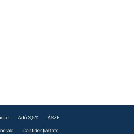
nlat
Adó 3,5%
ÁSZF
enerale
Confidențialitate