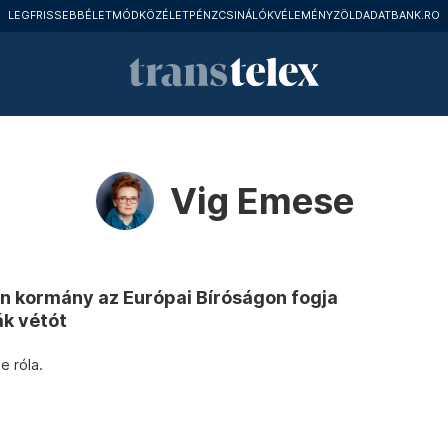
LEGFRISSEBB
ÉLETMÓD
KÖZÉLET
PÉNZCSINÁLÓK
VÉLEMÉNY
ZÖLD
ADATBANK.RO
Vig Emese
n kormány az Európai Bíróságon fogja
k vétót
e róla.