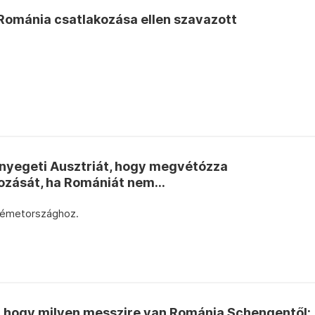
 Románia csatlakozása ellen szavazott
nyegeti Ausztriát, hogy megvétózza
zását, ha Romániát nem...
Németországhoz.
t, hogy milyen messzire van Románia Schengentől: