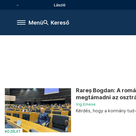
László
Menü
Kereső
Rareș Bogdan: A romá
megtámadni az osztrá
Vig Emese
Kérdés, hogy a kormány tud-
KÖZÉLET