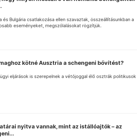
.
a és Bulgária csatlakozása ellen szavaztak, összeállításunkban a
ntosabb eseményeket, megszólalásokat rögzítjük.
maghoz kötné Ausztria a schengeni bővítést?
yi eljárások is szerepelnek a vétójoggal élő osztrák politikusok
tárai nyitva vannak, mint az istállóajtók – az
eni...