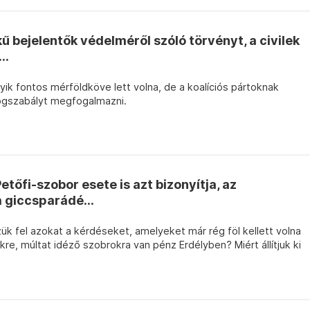
ű bejelentők védelméről szóló törvényt, a civilek
..
gyik fontos mérföldköve lett volna, de a koalíciós pártoknak
ogszabályt megfogalmazni.
tőfi-szobor esete is azt bizonyítja, az
a giccsparádé...
k fel azokat a kérdéseket, amelyeket már rég föl kellett volna
re, múltat idéző szobrokra van pénz Erdélyben? Miért állítjuk ki