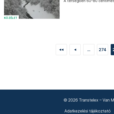
A térségben 60-80 centimét
KÖZÉLET
...
274
◄◄
◄
© 2026 Transtelex – Van Má
Adatkezelési tájékoztató