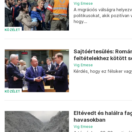
Vig Emese
A migrációs válságra helyezve
politikusokat, akik pozitívan
hogy...
KÖZÉLET
Sajtóértesülés: Romá
feltételekhez kötött s
Vig Emese
Kérdés, hogy ez félsiker va
KÖZÉLET
Eltévedt és halálra f
havasokban
Vig Emese