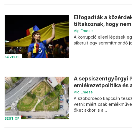
Elfogadták a közérdek
tiltakoznak, hogy nem.
Vig Emese
A korrupció elleni lépések e
sikerült egy semmitmondó j
KÖZÉLET
A sepsiszentgyörgyi Pe
emlékezetpolitika és 
Vig Emese
A szoborcécó kapcsán tesszü
vetni: miért csak emlékművek
őket akkor is a...
BEST OF