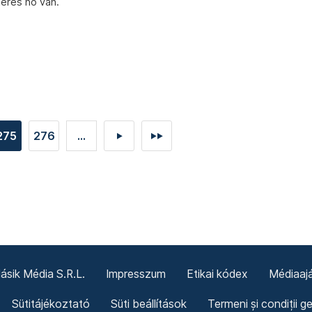
eres hó van.
275
276
...
►
►►
sik Média S.R.L.
Impresszum
Etikai kódex
Médiaajá
Sütitájékoztató
Süti beállítások
Termeni și condiții g