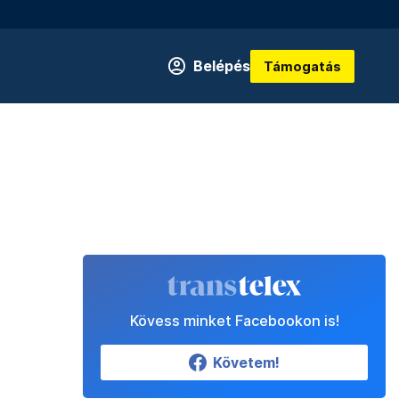
Belépés
Támogatás
Kövess minket Facebookon is!
Követem!