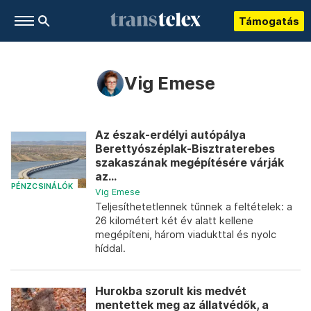
Támogatás
Vig Emese
Az észak-erdélyi autópálya
Berettyószéplak-Bisztraterebes
szakaszának megépítésére várják
az...
PÉNZCSINÁLÓK
Vig Emese
Teljesíthetetlennek tűnnek a feltételek: a
26 kilométert két év alatt kellene
megépíteni, három viadukttal és nyolc
híddal.
Hurokba szorult kis medvét
mentettek meg az állatvédők, a