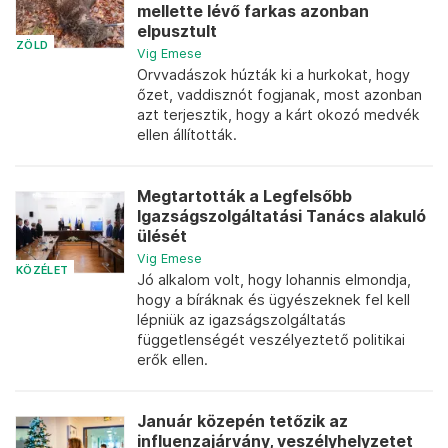
mellette lévő farkas azonban
elpusztult
ZÖLD
Vig Emese
Orvvadászok húzták ki a hurkokat, hogy
őzet, vaddisznót fogjanak, most azonban
azt terjesztik, hogy a kárt okozó medvék
ellen állították.
Megtartották a Legfelsőbb
Igazságszolgáltatási Tanács alakuló
ülését
Vig Emese
KÖZÉLET
Jó alkalom volt, hogy Iohannis elmondja,
hogy a bíráknak és ügyészeknek fel kell
lépniük az igazságszolgáltatás
függetlenségét veszélyeztető politikai
erők ellen.
Január közepén tetőzik az
influenzajárvány, veszélyhelyzetet