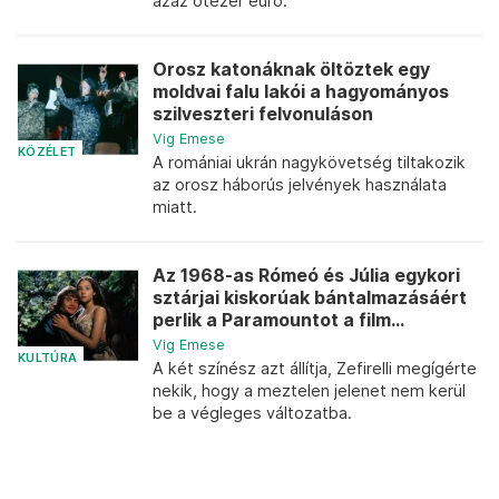
azaz ötezer euró.
Orosz katonáknak öltöztek egy
moldvai falu lakói a hagyományos
szilveszteri felvonuláson
Vig Emese
KÖZÉLET
A romániai ukrán nagykövetség tiltakozik
az orosz háborús jelvények használata
miatt.
Az 1968-as Rómeó és Júlia egykori
sztárjai kiskorúak bántalmazásáért
perlik a Paramountot a film...
Vig Emese
KULTÚRA
A két színész azt állítja, Zefirelli megígérte
nekik, hogy a meztelen jelenet nem kerül
be a végleges változatba.