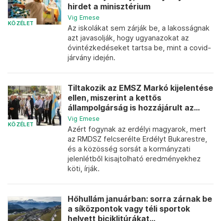
hirdet a minisztérium
Vig Emese
KÖZÉLET
Az iskolákat sem zárják be, a lakosságnak
azt javasolják, hogy ugyanazokat az
óvintézkedéseket tartsa be, mint a covid-
járvány idején.
Tiltakozik az EMSZ Markó kijelentése
ellen, miszerint a kettős
állampolgárság is hozzájárult az...
Vig Emese
KÖZÉLET
Azért fogynak az erdélyi magyarok, mert
az RMDSZ felcserélte Erdélyt Bukarestre,
és a közösség sorsát a kormányzati
jelenlétből kisajtolható eredményekhez
köti, írják.
Hőhullám januárban: sorra zárnak be
a síközpontok vagy téli sportok
helyett biciklitúrákat...