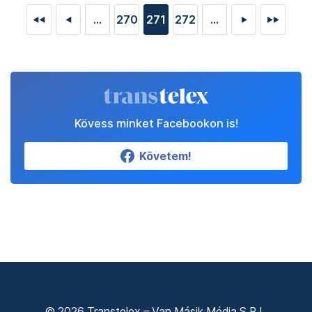
...
270
271
272
...
◄◄
◄
►
►►
Kövess minket Facebookon is!
Követem!
© 2026 Transtelex – Van Másik Média S.R.L.