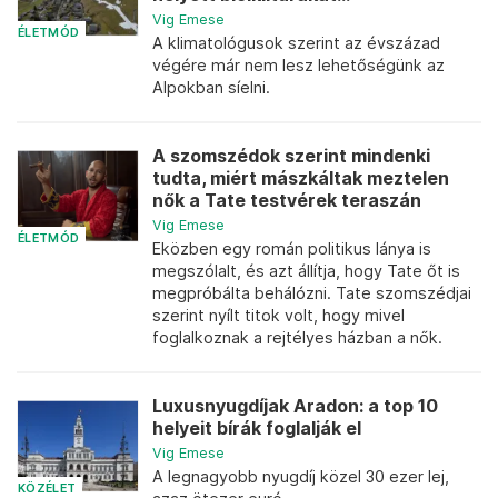
Vig Emese
ÉLETMÓD
A klimatológusok szerint az évszázad
végére már nem lesz lehetőségünk az
Alpokban síelni.
A szomszédok szerint mindenki
tudta, miért mászkáltak meztelen
nők a Tate testvérek teraszán
Vig Emese
ÉLETMÓD
Eközben egy román politikus lánya is
megszólalt, és azt állítja, hogy Tate őt is
megpróbálta behálózni. Tate szomszédjai
szerint nyílt titok volt, hogy mivel
foglalkoznak a rejtélyes házban a nők.
Luxusnyugdíjak Aradon: a top 10
helyeit bírák foglalják el
Vig Emese
A legnagyobb nyugdíj közel 30 ezer lej,
KÖZÉLET