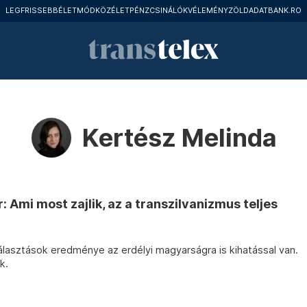
LEGFRISSEBB
ÉLETMÓD
KÖZÉLET
PÉNZCSINÁLÓK
VÉLEMÉNY
ZÖLD
ADATBANK.RO
Kertész Melinda
 Ami most zajlik, az a transzilvanizmus teljes
 választások eredménye az erdélyi magyarságra is kihatással van.
k.