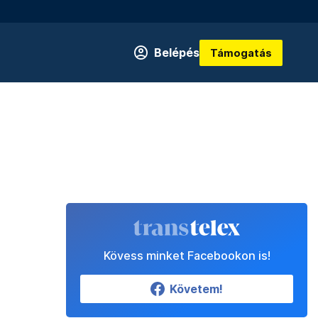
Belépés
Támogatás
Kövess minket Facebookon is!
Követem!