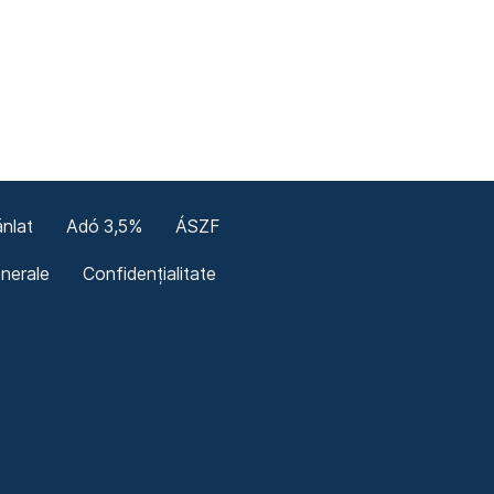
nlat
Adó 3,5%
ÁSZF
enerale
Confidențialitate