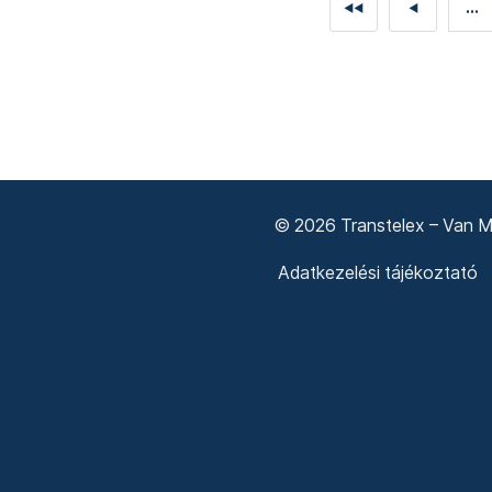
...
◄◄
◄
© 2026 Transtelex – Van Má
Adatkezelési tájékoztató