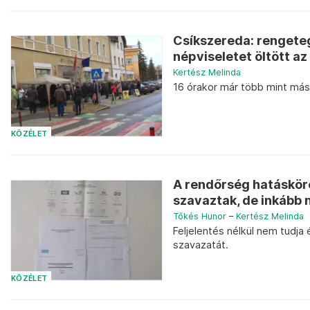
Csíkszereda: rengeteg
népviseletet öltött az
Kertész Melinda
16 órakor már több mint más
KÖZÉLET
A rendőrség hatásköré
szavaztak, de inkább n
Tőkés Hunor
–
Kertész Melinda
Feljelentés nélkül nem tudja 
szavazatát.
KÖZÉLET