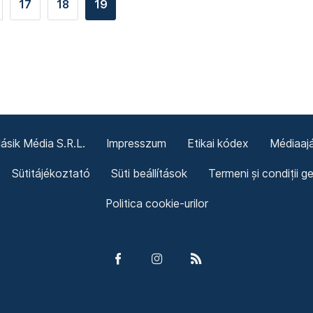
17
18
19
sik Média S.R.L.
Impresszum
Etikai kódex
Médiaajá
Sütitájékoztató
Süti beállítások
Termeni și condiții g
Politica cookie-urilor