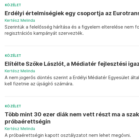
KÖZÉLET
Erdélyi értelmiségiek egy csoportja az Eurotran
Kertész Melinda
Szerintük a felelősség hárítása és a figyelem elterelése nem 
regisztrációs kampányát szervezték.
KÖZÉLET
Elítélte Szőke Lászlót, a Médiatér fejlesztési ig
Kertész Melinda
A nem jogerős döntés szerint a Erdélyi Médiatér Egyesület álta
kell fizetnie az újságíró számára.
KÖZÉLET
Több mint 30 ezer diák nem vett részt ma a szak
próbaérettségin
Kertész Melinda
A próbaérettségin kapott osztályzatot nem lehet megóvni.