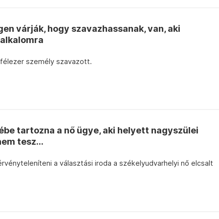
en várják, hogy szavazhassanak, van, aki
 alkalomra
félezer személy szavazott.
be tartozna a nő ügye, aki helyett nagyszülei
em tesz...
érvényteleníteni a választási iroda a székelyudvarhelyi nő elcsalt