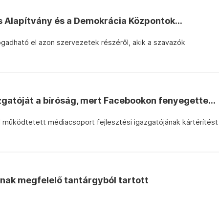
s Alapítvány és a Demokrácia Központok...
fogadható el azon szervezetek részéről, akik a szavazók
azgatóját a bíróság, mert Facebookon fenyegette...
l működtetett médiacsoport fejlesztési igazgatójának kártérítést
nak megfelelő tantárgyból tartott