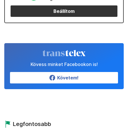
Beállítom
Kövess minket Facebookon is!
Követem!
Legfontosabb