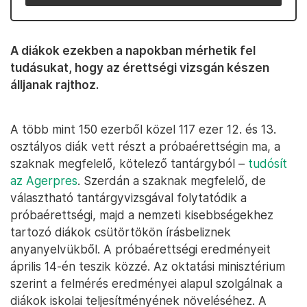
A diákok ezekben a napokban mérhetik fel
tudásukat, hogy az érettségi vizsgán készen
álljanak rajthoz.
A több mint 150 ezerből közel 117 ezer 12. és 13.
osztályos diák vett részt a próbaérettségin ma, a
szaknak megfelelő, kötelező tantárgyból –
tudósít
az Agerpres
. Szerdán a szaknak megfelelő, de
választható tantárgyvizsgával folytatódik a
próbaérettségi, majd a nemzeti kisebbségekhez
tartozó diákok csütörtökön írásbeliznek
anyanyelvükből. A próbaérettségi eredményeit
április 14-én teszik közzé. Az oktatási minisztérium
szerint a felmérés eredményei alapul szolgálnak a
diákok iskolai teljesítményének növeléséhez. A