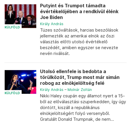
Putyint és Trumpot támadta
évértékelőjében a rendkívül élénk
Joe Biden
Király András
KÜLFÖLD
Tüzes szóváltások, harcias beszólások
jellemezték az amerikai elnök az őszi
választás előtti utolsó évértékelő
beszédét, amiben egyszer se nevezte
nevén riválisát.
Utolsó ellenfele is bedobta a
törülközőt, Trump most már simán
robog az elnökjelöltség felé
Király András
–
Molnár Zoltán
KÜLFÖLD
Nikki Haley csupán egy államot nyert a 15-
ből az előválasztási szuperkedden, így úgy
döntött, kiszáll a republikánus
elnökjelöltségért folyó versenyből.
Gratulált Donald Trumpnak, de nem...