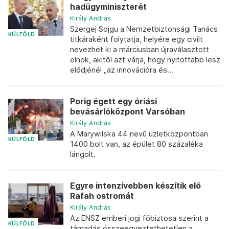
hadügyminiszterét
Király András
Szergej Sojgu a Nemzetbiztonsági Tanács
KÜLFÖLD
titkáraként folytatja, helyére egy civilt
nevezhet ki a márciusban újraválasztott
elnök, akitől azt várja, hogy nyitottabb lesz
elődjénél „az innovációra és...
Porig égett egy óriási
bevásárlóközpont Varsóban
Király András
A Marywilska 44 nevű üzletközpontban
KÜLFÖLD
1400 bolt van, az épület 80 százaléka
lángolt.
Egyre intenzívebben készítik elő
Rafah ostromát
Király András
Az ENSZ emberi jogi főbiztosa szerint a
KÜLFÖLD
támadás összeegyeztethetetlen a