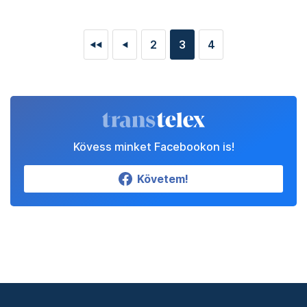
2
3
4
◄◄
◄
Kövess minket Facebookon is!
Követem!