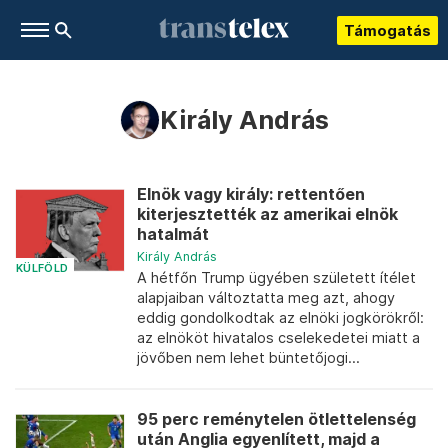
Támogatás
Király András
Elnök vagy király: rettentően
kiterjesztették az amerikai elnök
hatalmát
Király András
KÜLFÖLD
A hétfőn Trump ügyében született ítélet
alapjaiban változtatta meg azt, ahogy
eddig gondolkodtak az elnöki jogkörökről:
az elnököt hivatalos cselekedetei miatt a
jövőben nem lehet büntetőjogi...
95 perc reménytelen ötlettelenség
után Anglia egyenlített, majd a