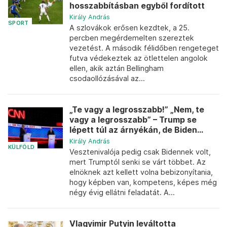
hosszabbításban egyből fordított
Király András
SPORT
A szlovákok erősen kezdtek, a 25.
percben megérdemelten szereztek
vezetést. A második félidőben rengeteget
futva védekeztek az ötlettelen angolok
ellen, akik aztán Bellingham
csodaollózásával az...
„Te vagy a legrosszabb!” „Nem, te
vagy a legrosszabb” – Trump se
lépett túl az árnyékán, de Biden...
Király András
KÜLFÖLD
Vesztenivalója pedig csak Bidennek volt,
mert Trumptól senki se várt többet. Az
elnöknek azt kellett volna bebizonyítania,
hogy képben van, kompetens, képes még
négy évig ellátni feladatát. A...
Vlagyimir Putyin leváltotta