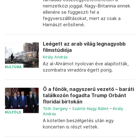
nemzetközi joggal. Nagy-Britannia ennek
ellenére se függeszti fel a
fegyverszállításokat, mert az csak a
Hamászt erősítené.
Leégett az arab világ legnagyobb
filmstúdiója
Király András
Az al-Ahrámot nyolcvan éve alapították,
KULTÚRA
szombatra virradóra égett porig.
Ő a főnök, nagyszerű vezető – baráti
találkozón fogadta Trump Orbánt
floridai birtokán
Tóth Gergely
–
Szántó-Nagy Bálint
–
Király
KÜLFÖLD
András
A kötetlen beszélgetés után egy
koncerten is részt vettek.