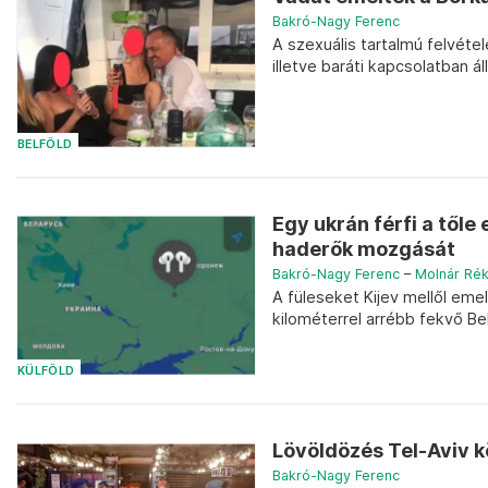
Bakró-Nagy Ferenc
A szexuális tartalmú felvéte
illetve baráti kapcsolatban áll
BELFÖLD
Egy ukrán férfi a tőle
haderők mozgását
Bakró-Nagy Ferenc
–
Molnár Ré
A füleseket Kijev mellől eme
kilométerrel arrébb fekvő Be
KÜLFÖLD
Lövöldözés Tel-Aviv 
Bakró-Nagy Ferenc