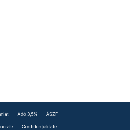
nlat
Adó 3,5%
ÁSZF
enerale
Confidențialitate