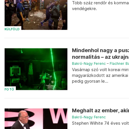
Több száz rendőr és kommand
vendégekre.
KÜLFÖLD
Mindenhol nagy a puszt
normalitás – az ukrajn
Bakró-Nagy Ferenc
–
Flachner B
Vasárnap szó volt koreai min
magyarázkodott az amerikai d
pedig gyorsan le...
FOTÓ
Meghalt az ember, aki
Bakró-Nagy Ferenc
Stephen Wilhite 74 éves volt