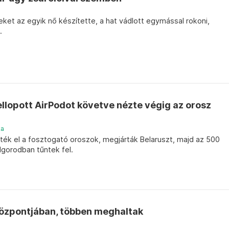
leket az egyik nő készítette, a hat vádlott egymással rokoni,
.
 ellopott AirPodot követve nézte végig az orosz
ka
lték el a fosztogató oroszok, megjárták Belaruszt, majd az 500
lgorodban tűntek fel.
központjában, többen meghaltak