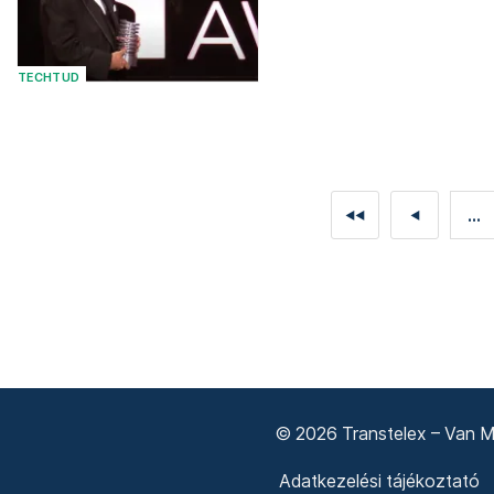
TECHTUD
...
◄◄
◄
© 2026 Transtelex – Van Má
Adatkezelési tájékoztató