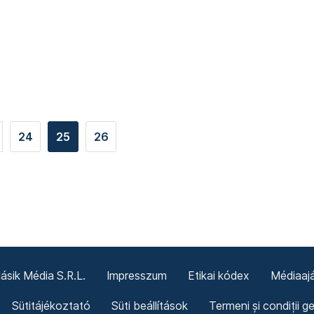
24
25
26
sik Média S.R.L.
Impresszum
Etikai kódex
Médiaajá
Sütitájékoztató
Süti beállítások
Termeni și condiții g