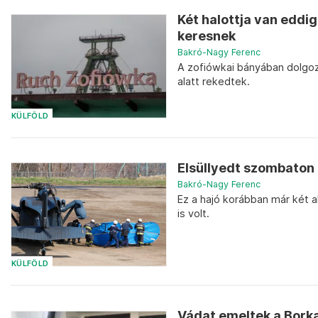
Két halottja van eddi
keresnek
Bakró-Nagy Ferenc
A zofiówkai bányában dolgoz
alatt rekedtek.
KÜLFÖLD
Elsüllyedt szombaton 
Bakró-Nagy Ferenc
Ez a hajó korábban már két 
is volt.
KÜLFÖLD
Vádat emeltek a Bork