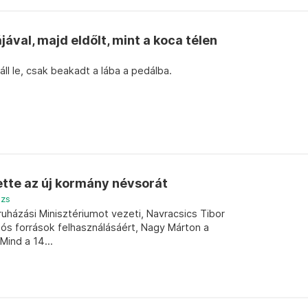
jával, majd eldőlt, mint a koca télen
ll le, csak beakadt a lába a pedálba.
ette az új kormány névsorát
ázs
ruházási Minisztériumot vezeti, Navracsics Tibor
niós források felhasználásáért, Nagy Márton a
Mind a 14...