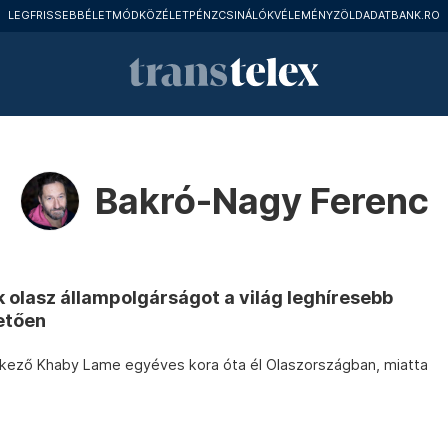
LEGFRISSEBB
ÉLETMÓD
KÖZÉLET
PÉNZCSINÁLÓK
VÉLEMÉNY
ZÖLD
ADATBANK.RO
Bakró-Nagy Ferenc
 olasz állampolgárságot a világ leghíresebb
etően
elkező Khaby Lame egyéves kora óta él Olaszországban, miatta