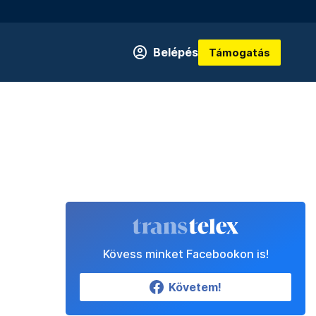
Belépés
Támogatás
Kövess minket Facebookon is!
Követem!