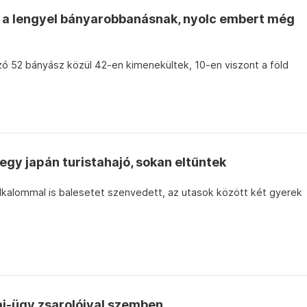
g a lengyel bányarobbanásnak, nyolc embert még
ó 52 bányász közül 42-en kimenekültek, 10-en viszont a föld
egy japán turistahajó, sokan eltűntek
alkalommal is balesetet szenvedett, az utasok között két gyerek
ai-ügy zsarolóival szemben