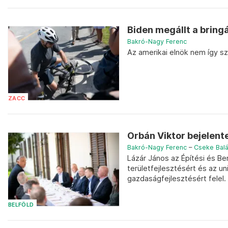
Biden megállt a bringá
Bakró-Nagy Ferenc
Az amerikai elnök nem így szá
ZACC
Orbán Viktor bejelent
Bakró-Nagy Ferenc
–
Cseke Bal
Lázár János az Építési és Be
területfejlesztésért és az u
gazdaságfejlesztésért felel. 
BELFÖLD