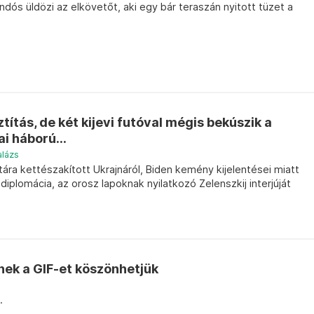
ós üldözi az elkövetőt, aki egy bár teraszán nyitott tüzet a
ítás, de két kijevi futóval mégis bekúszik a
ai háború...
alázs
tára kettészakított Ukrajnáról, Biden kemény kijelentései miatt
iplomácia, az orosz lapoknak nyilatkozó Zelenszkij interjúját
nek a GIF-et köszönhetjük
.