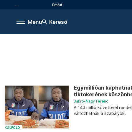
Emőd
Menü
Kereső
Egymillióan kaphatnak
tiktokerének köszönh
Bakró-Nagy Ferenc
A 143 millió követővel rend
változhatnak a szabályok.
KÜLFÖLD