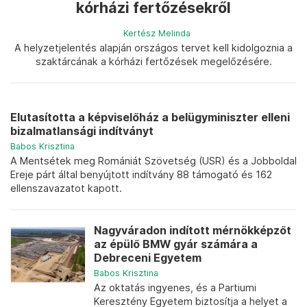
kórházi fertőzésekről
Kertész Melinda
A helyzetjelentés alapján országos tervet kell kidolgoznia a
szaktárcának a kórházi fertőzések megelőzésére.
Elutasította a képviselőház a belügyminiszter elleni
bizalmatlansági indítványt
Babos Krisztina
A Mentsétek meg Romániát Szövetség (USR) és a Jobboldal
Ereje párt által benyújtott indítvány 88 támogató és 162
ellenszavazatot kapott.
Nagyváradon indított mérnökképzőt
az épülő BMW gyár számára a
Debreceni Egyetem
Babos Krisztina
Az oktatás ingyenes, és a Partiumi
Keresztény Egyetem biztosítja a helyet a