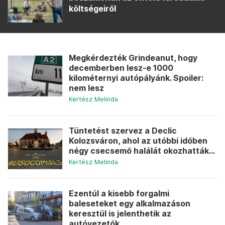
költségeiről
Megkérdezték Grindeanut, hogy
decemberben lesz-e 1000
kilométernyi autópályánk. Spoiler:
nem lesz
Kertész Melinda
Tüntetést szervez a Declic
Kolozsváron, ahol az utóbbi időben
négy csecsemő halálát okozhatták...
Kertész Melinda
Ezentúl a kisebb forgalmi
baleseteket egy alkalmazáson
keresztül is jelenthetik az
autóvezetők