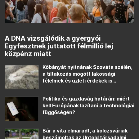
A DNA vizsgálódik a gyergyói
Egyfesztnek juttatott félmillió lej
közpénz miatt
Kőbányát nyitnának Szováta szélén,
a tiltakozás mögött lakossági
félelmek és üzleti érdekek is...
Politika és gazdaság határán: miért
kell Európának lazítani a technológiai
függőségén?
Bár a vita elmaradt, a kolozsváriak
beszámoltak az Untold társadalmi