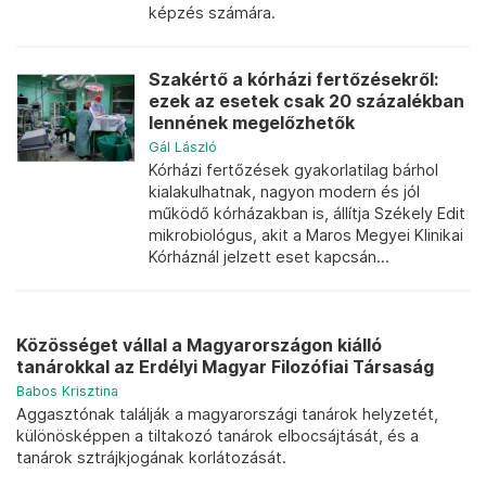
képzés számára.
Szakértő a kórházi fertőzésekről:
ezek az esetek csak 20 százalékban
lennének megelőzhetők
Gál László
Kórházi fertőzések gyakorlatilag bárhol
kialakulhatnak, nagyon modern és jól
működő kórházakban is, állítja Székely Edit
mikrobiológus, akit a Maros Megyei Klinikai
Kórháznál jelzett eset kapcsán...
Közösséget vállal a Magyarországon kiálló
tanárokkal az Erdélyi Magyar Filozófiai Társaság
Babos Krisztina
Aggasztónak találják a magyarországi tanárok helyzetét,
különösképpen a tiltakozó tanárok elbocsájtását, és a
tanárok sztrájkjogának korlátozását.