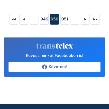
...
949
950
951
...
◄◄
◄
►
►►
Kövess minket Facebookon is!
Követem!