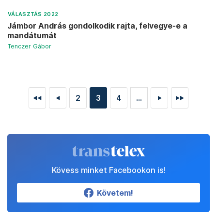
VÁLASZTÁS 2022
Jámbor András gondolkodik rajta, felvegye-e a
mandátumát
Tenczer Gábor
2
3
4
...
◄◄
◄
►
►►
Kövess minket Facebookon is!
Követem!