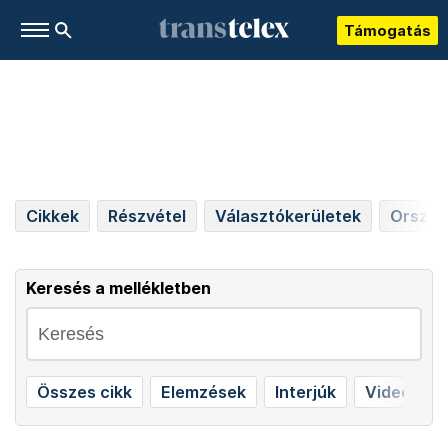
Támogatás
Cikkek
Részvétel
Választókerületek
Országo
Keresés a mellékletben
Összes cikk
Elemzések
Interjúk
Videók