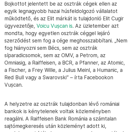
Bojkottot jelentett be az osztrák cégek ellen az
egyik legnagyobb hazai húsfeldolgozó vállalatot
működtető, és az Elit márkát is tulajdonló Elit Cugir
ügyvezetője,
Voicu Vușcan is
. Az üzletember azt
mondta, hogy egyetlen osztrák céggel lejáró
szerződést sem fog a cége meghosszabbítani. „Nem
fog hiányozni sem Bécs, sem az osztrák
síparadicsomok, sem az OMV, a Petrom, az
Omniasig, a Raiffeisen, a BCR, a Pfanner, az Atomic,
a Fischer, a Frey Wille, a Julius Meinl, a Humanic, a
Red Bull vagy a Swarovski” – írta Facebookon
Vușcan.
A helyzetre az osztrák tulajdonban lévő romániai
bankok is kénytelenek voltak közleményben
reagálni. A Raiffeisen Bank Románia a számtalan
sajtómegkeresés után közleményt adott ki,