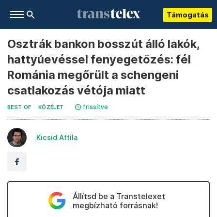
Támogatás
Osztrák bankon bosszút álló lakók,
hattyúevéssel fenyegetőzés: fél
Románia megőrült a schengeni
csatlakozás vétója miatt
frissítve
BEST OF
KÖZÉLET
Kicsid Attila
Állítsd be a Transtelexet
megbízható forrásnak!