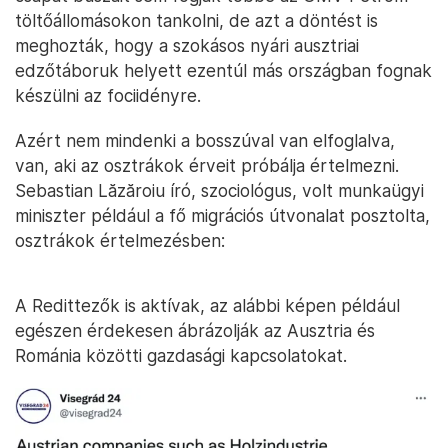
töltőállomásokon tankolni, de azt a döntést is
meghozták, hogy a szokásos nyári ausztriai
edzőtáboruk helyett ezentúl más országban fognak
készülni az fociidényre.
Azért nem mindenki a bosszúval van elfoglalva,
van, aki az osztrákok érveit próbálja értelmezni.
Sebastian Lăzăroiu író, szociológus, volt munkaügyi
miniszter például a fő migrációs útvonalat posztolta,
osztrákok értelmezésben:
A Redittezők is aktívak, az alábbi képen például
egészen érdekesen ábrázolják az Ausztria és
Románia közötti gazdasági kapcsolatokat.