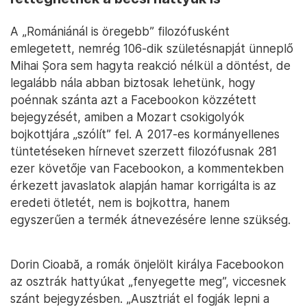
A „Romániánál is öregebb” filozófusként
emlegetett, nemrég 106-dik születésnapját ünneplő
Mihai Șora sem hagyta reakció nélkül a döntést, de
legalább nála abban biztosak lehetünk, hogy
poénnak szánta azt a Facebookon közzétett
bejegyzését, amiben a Mozart csokigolyók
bojkottjára „szólít” fel. A 2017-es kormányellenes
tüntetéseken hírnevet szerzett filozófusnak 281
ezer követője van Facebookon, a kommentekben
érkezett javaslatok alapján hamar korrigálta is az
eredeti ötletét, nem is bojkottra, hanem
egyszerűen a termék átnevezésére lenne szükség.
Dorin Cioabă, a romák önjelölt királya Facebookon
az osztrák hattyúkat „fenyegette meg”, viccesnek
szánt bejegyzésben. „Ausztriát el fogják lepni a