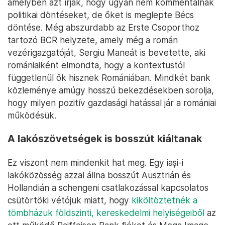
amelyben azt írják, hogy ugyan nem kommentálnak
politikai döntéseket, de őket is meglepte Bécs
döntése. Még abszurdabb az Erste Csoporthoz
tartozó BCR helyzete, amely még a román
vezérigazgatóját, Sergiu Maneát is bevetette, aki
romániaiként elmondta, hogy a kontextustól
függetlenül ők hisznek Romániában. Mindkét bank
közleménye amúgy hosszú bekezdésekben sorolja,
hogy milyen pozitív gazdasági hatással jár a romániai
működésük.
A lakószövetségek is bosszút kiáltanak
Ez viszont nem mindenkit hat meg. Egy iași-i
lakóközösség azzal állna bosszút Ausztrián és
Hollandián a schengeni csatlakozással kapcsolatos
csütörtöki vétójuk miatt, hogy
kiköltöztetnék a
tömbházuk földszinti, kereskedelmi helyiségeiből
az