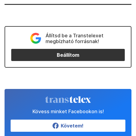
Állítsd be a Transtelexet
megbízható forrásnak!
Beállítom
Kövess minket Facebookon is!
Követem!