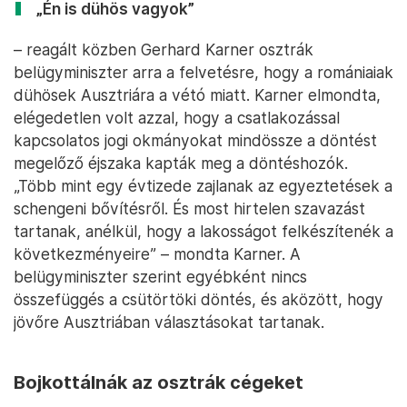
„Én is dühös vagyok”
– reagált közben Gerhard Karner osztrák
belügyminiszter arra a felvetésre, hogy a romániaiak
dühösek Ausztriára a vétó miatt. Karner elmondta,
elégedetlen volt azzal, hogy a csatlakozással
kapcsolatos jogi okmányokat mindössze a döntést
megelőző éjszaka kapták meg a döntéshozók.
„Több mint egy évtizede zajlanak az egyeztetések a
schengeni bővítésről. És most hirtelen szavazást
tartanak, anélkül, hogy a lakosságot felkészítenék a
következményeire” – mondta Karner. A
belügyminiszter szerint egyébként nincs
összefüggés a csütörtöki döntés, és aközött, hogy
jövőre Ausztriában választásokat tartanak.
Bojkottálnák az osztrák cégeket