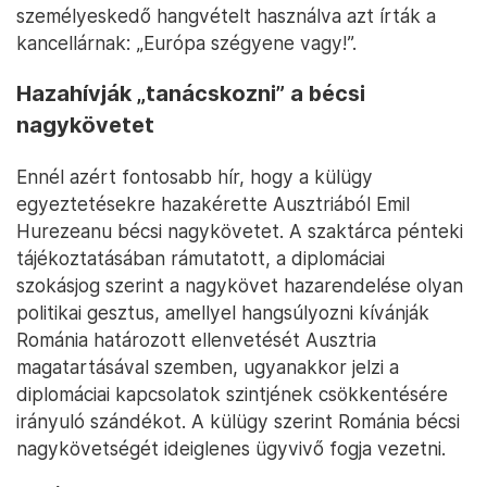
személyeskedő hangvételt használva azt írták a
kancellárnak: „Európa szégyene vagy!”.
Hazahívják „tanácskozni” a bécsi
nagykövetet
Ennél azért fontosabb hír, hogy a külügy
egyeztetésekre hazakérette Ausztriából Emil
Hurezeanu bécsi nagykövetet. A szaktárca pénteki
tájékoztatásában rámutatott, a diplomáciai
szokásjog szerint a nagykövet hazarendelése olyan
politikai gesztus, amellyel hangsúlyozni kívánják
Románia határozott ellenvetését Ausztria
magatartásával szemben, ugyanakkor jelzi a
diplomáciai kapcsolatok szintjének csökkentésére
irányuló szándékot. A külügy szerint Románia bécsi
nagykövetségét ideiglenes ügyvivő fogja vezetni.