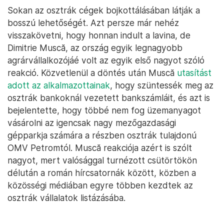
Sokan az osztrák cégek bojkottálásában látják a
bosszú lehetőségét. Azt persze már nehéz
visszakövetni, hogy honnan indult a lavina, de
Dimitrie Muscă, az ország egyik legnagyobb
agrárvállalkozójáé volt az egyik első nagyot szóló
reakció. Közvetlenül a döntés után Muscă
utasítást
adott az alkalmazottainak
, hogy szüntessék meg az
osztrák bankoknál vezetett bankszámláit, és azt is
bejelentette, hogy többé nem fog üzemanyagot
vásárolni az igencsak nagy mezőgazdasági
gépparkja számára a részben osztrák tulajdonú
OMV Petromtól. Muscă reakciója azért is szólt
nagyot, mert valósággal turnézott csütörtökön
délután a román hírcsatornák között, közben a
közösségi médiában egyre többen kezdtek az
osztrák vállalatok listázásába.