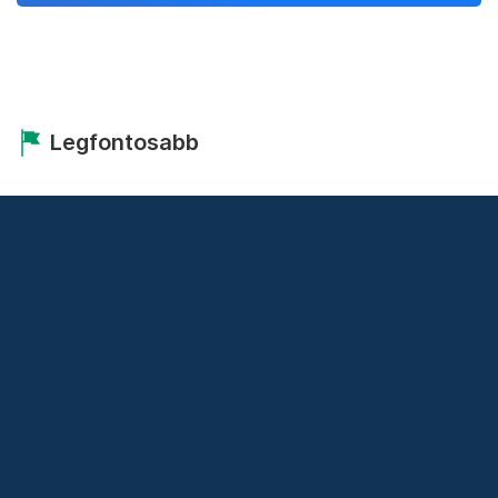
Legfontosabb
Friss hírek
© 2026 Transtelex – Van Másik Média S.R.L.