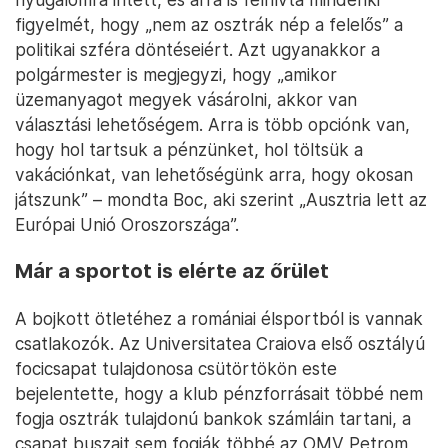
figyelmét, hogy „nem az osztrák nép a felelős” a
politikai szféra döntéseiért. Azt ugyanakkor a
polgármester is megjegyzi, hogy „amikor
üzemanyagot megyek vásárolni, akkor van
választási lehetőségem. Arra is több opciónk van,
hogy hol tartsuk a pénzünket, hol töltsük a
vakációnkat, van lehetőségünk arra, hogy okosan
játszunk” – mondta Boc, aki szerint „Ausztria lett az
Európai Unió Oroszországa”.
Már a sportot is elérte az őrület
A bojkott ötletéhez a romániai élsportból is vannak
csatlakozók. Az Universitatea Craiova első osztályú
focicsapat tulajdonosa csütörtökön este
bejelentette, hogy a klub pénzforrásait többé nem
fogja osztrák tulajdonú bankok számláin tartani, a
csapat buszait sem fogják többé az OMV Petrom