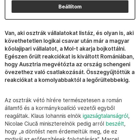
Beállítom
Van, aki osztrák vállalatokat listáz, és olyan is, aki
követhetetlen logikai csavar után már a magyar
kőolajipari vállalatot, a Mol-t akarja bojkottálni.
Egészen őrült reakciókat is kiváltott Romániában,
hogy Ausztria megvétózta az ország schengeni
övezethez való csatlakozását. Összegyűjtöttük a
reakciókat a komolyabbaktól a legőrültebbekig.
Az osztrák vétó hírére természetesen a román
államfő és a kormánykoalíció vezetői egyből
reagáltak. Klaus Iohannis elnök
igazságtalanságról
,
Nicolae Ciucă miniszterelnök pedig arról
beszélt
,
hogy „a döntést nem érdemeltük meg, de ez
motivál az erőfeszítések folytatására”. Marcel