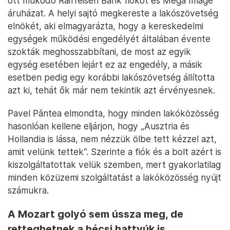
ott működő Raiffeisen Bank fiókot és Mega Image
áruházat. A helyi sajtó megkereste a lakószövetség
elnökét, aki elmagyarázta, hogy a kereskedelmi
egységek működési engedélyét általában évente
szokták meghosszabbítani, de most az egyik
egység esetében lejárt ez az engedély, a másik
esetben pedig egy korábbi lakószövetség állította
azt ki, tehát ők már nem tekintik azt érvényesnek.
Pavel Pântea elmondta, hogy minden lakóközösség
hasonlóan kellene eljárjon, hogy „Ausztria és
Hollandia is lássa, nem nézzük ölbe tett kézzel azt,
amit velünk tettek”. Szerinte a fiók és a bolt azért is
kiszolgáltatottak velük szemben, mert gyakorlatilag
minden közüzemi szolgáltatást a lakóközösség nyújt
számukra.
A Mozart golyó sem ússza meg, de
retteghetnek a bécsi hattyúk is