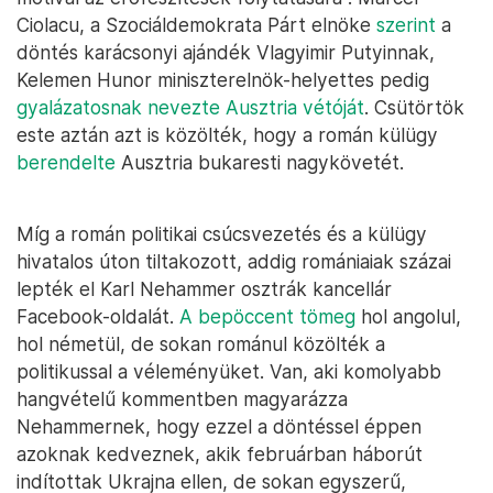
Ciolacu, a Szociáldemokrata Párt elnöke
szerint
a
döntés karácsonyi ajándék Vlagyimir Putyinnak,
Kelemen Hunor miniszterelnök-helyettes pedig
gyalázatosnak nevezte Ausztria vétóját
. Csütörtök
este aztán azt is közölték, hogy a román külügy
berendelte
Ausztria bukaresti nagykövetét.
Míg a román politikai csúcsvezetés és a külügy
hivatalos úton tiltakozott, addig romániaiak százai
lepték el Karl Nehammer osztrák kancellár
Facebook-oldalát.
A bepöccent tömeg
hol angolul,
hol németül, de sokan románul közölték a
politikussal a véleményüket. Van, aki komolyabb
hangvételű kommentben magyarázza
Nehammernek, hogy ezzel a döntéssel éppen
azoknak kedveznek, akik februárban háborút
indítottak Ukrajna ellen, de sokan egyszerű,