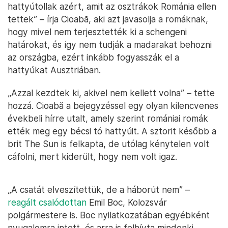
hattyútollak azért, amit az osztrákok Románia ellen
tettek” – írja Cioabă, aki azt javasolja a romáknak,
hogy mivel nem terjesztették ki a schengeni
határokat, és így nem tudják a madarakat behozni
az országba, ezért inkább fogyasszák el a
hattyúkat Ausztriában.
„Azzal kezdtek ki, akivel nem kellett volna” – tette
hozzá. Cioabă a bejegyzéssel egy olyan kilencvenes
évekbeli hírre utalt, amely szerint romániai romák
ették meg egy bécsi tó hattyúit. A sztorit később a
brit The Sun is felkapta, de utólag kénytelen volt
cáfolni, mert kiderült, hogy nem volt igaz.
„A csatát elveszítettük, de a háborút nem” –
reagált csalódottan
Emil Boc, Kolozsvár
polgármestere is. Boc nyilatkozatában egyébként
nyugalomra intett, és arra is felhívta mindenki