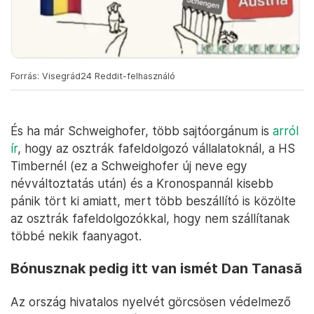
Forrás: Visegrád24 Reddit-felhasználó
És ha már Schweighofer, több sajtóorgánum is
arról
ír
, hogy az osztrák fafeldolgozó vállalatoknál, a HS
Timbernél (ez a Schweighofer új neve egy
névváltoztatás után) és a Kronospannál kisebb
pánik tört ki amiatt, mert több beszállító is közölte
az osztrák fafeldolgozókkal, hogy nem szállítanak
többé nekik faanyagot.
Bónusznak pedig itt van ismét Dan Tanasă
Az ország hivatalos nyelvét görcsösen védelmező