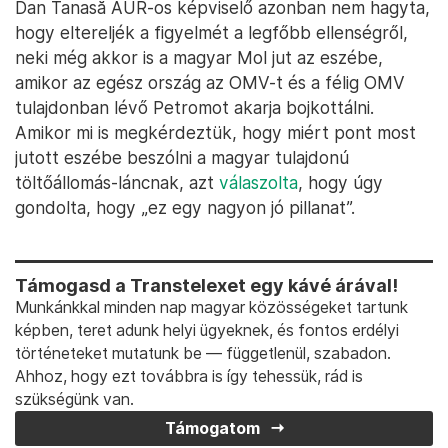
Dan Tanasă AUR-os képviselő azonban nem hagyta,
hogy eltereljék a figyelmét a legfőbb ellenségről,
neki még akkor is a magyar Mol jut az eszébe,
amikor az egész ország az OMV-t és a félig OMV
tulajdonban lévő Petromot akarja bojkottálni.
Amikor mi is megkérdeztük, hogy miért pont most
jutott eszébe beszólni a magyar tulajdonú
töltőállomás-láncnak, azt
válaszolta
, hogy úgy
gondolta, hogy „ez egy nagyon jó pillanat”.
Támogasd a Transtelexet egy kávé árával!
Munkánkkal minden nap magyar közösségeket tartunk
képben, teret adunk helyi ügyeknek, és fontos erdélyi
történeteket mutatunk be — függetlenül, szabadon.
Ahhoz, hogy ezt továbbra is így tehessük, rád is
szükségünk van.
Támogatom