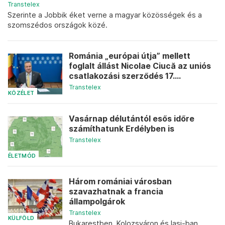
Transtelex
Szerinte a Jobbik éket verne a magyar közösségek és a
szomszédos országok közé.
Románia „európai útja” mellett
foglalt állást Nicolae Ciucă az uniós
csatlakozási szerződés 17....
Transtelex
KÖZÉLET
Vasárnap délutántól esős időre
számíthatunk Erdélyben is
Transtelex
ÉLETMÓD
Három romániai városban
szavazhatnak a francia
állampolgárok
Transtelex
KÜLFÖLD
Bukarestben, Kolozsváron és Iaşi-ban