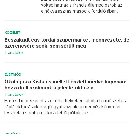
voksolhatnak a francia állampolgárok az
elnökválasztás második fordulójában.
KÖZÉLET
Beszakadt egy tordai szupermarket mennyezete, de
szerencsére senki sem sérült meg
Transtelex
ÉLETMÓD
Ökológus a Kisbács mellett észlelt medve kapcsán:
hozzá kell szoknunk a jelenlétükhöz a...
Transtelex
Hartel Tibor szerint azokon a helyeken, ahol a természetes
táplálékforrásaik megfogyatkoznak, a medvék kénytelen
lesznek az emberek közeléből pótolni azt.