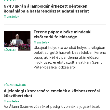
KÖZÉLET
6743 ukrán állampolgár érkezett pénteken
Romániába a határrendészet adatai szerint
Transtelex
Ferenc pápa: a béke mindenki
elsőrendű felelőssége
Transtelex
Ukrajnát helyezte az első helyre a világban
KÖZÉLET
békét sürgető húsvéti beszédében Ferenc
pápa, aki két év pandémia után először
hívők tízezrei előtt szólt a vatikáni Szent
Péter-bazilika lodzsájáról...
PÉNZCSINÁLÓK
A jelenlegi tízszeresére emelnék a közbeszerzési
küszöbértéket
Transtelex
Az Állami Számvevőszéket pedig kivonnák a jogsértések