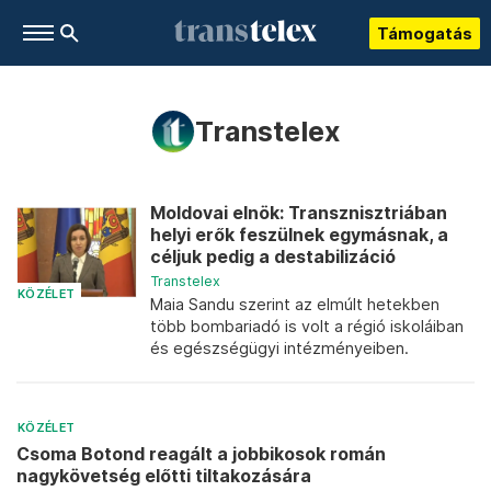
Támogatás
Transtelex
Moldovai elnök: Transznisztriában
helyi erők feszülnek egymásnak, a
céljuk pedig a destabilizáció
Transtelex
KÖZÉLET
Maia Sandu szerint az elmúlt hetekben
több bombariadó is volt a régió iskoláiban
és egészségügyi intézményeiben.
KÖZÉLET
Csoma Botond reagált a jobbikosok román
nagykövetség előtti tiltakozására