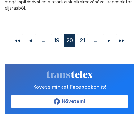
megállapításával és a szankciók alkalmazásával kapcsolatos
eljárásból.
...
19
20
21
...
◄◄
◄
►
►►
Kövess minket Facebookon is!
Követem!