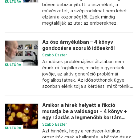
KULTÚRA
bőven bebizonyított: a eszméket, a
művészetet, a szépirodalmat nem lehet
elzárni a közönségtől. Ezek mindig
megtalálják az utat az emberekhez.
Az ősz árnyékában – 4 könyv
gondozásra szoruló idősekről
Szabó Eszter
Az idősek problémájával általában nem
KULTÚRA
érünk rá foglalkozni, mindig a gyerekek
jövője, az aktív generáció problémái
foglalkoztatnak. Az idősotthonok ügye
azonban elénk tolja a kérdést: mi történik...
Amikor a hírek helyett a fikció
mutatja be a valóságot – 4 könyv +
egy ráadás a legmenőbb kortárs...
Szabó Eszter
KULTÚRA
Azt hinnénk, hogy a rendszer-kritikus
orosz írók csak a hallgatás, a börtön és az