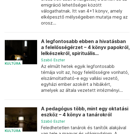
emigráció lehetőségei között
válogathatnak. Itt van 4+1 könyv, amely
elképesztő mélységeiben mutatja meg az
orosz...
A legfontosabb ebben a hivatásban
a felelősségérzet – 4 könyv papokról,
lelkészekről, spirituális...
Szabó Eszter
KULTÚRA
Az elmúlt hetek egyik legfontosabb
témája volt az, hogy felelősségre vonható,
elszámoltatható-e egy vallási vezető,
egyházi ember azokért a hibákért,
amelyek az általa vezetett intézményi...
A pedagógus több, mint egy oktatási
eszköz – 4 könyv a tanárokról
Szabó Eszter
Feledhetetlen tanárok és tanítók alakjával
KULTÚRA
van tele a magyar és világirodalom. A