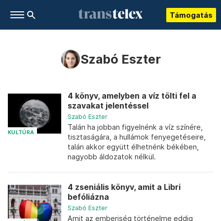
Támogatás
Szabó Eszter
4 könyv, amelyben a víz tölti fel a
szavakat jelentéssel
Szabó Eszter
Talán ha jobban figyelnénk a víz színére,
KULTÚRA
tisztaságára, a hullámok fenyegetéseire,
talán akkor együtt élhetnénk békében,
nagyobb áldozatok nélkül.
4 zseniális könyv, amit a Libri
befóliázna
Szabó Eszter
Amit az emberiség történelme eddig