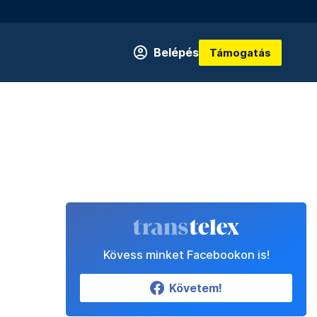
Belépés
Támogatás
Kövess minket Facebookon is!
Követem!