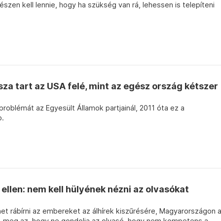
szen kell lennie, hogy ha szükség van rá, lehessen is telepíteni
za tart az USA felé, mint az egész ország kétszer
roblémát az Egyesült Államok partjainál, 2011 óta ez a
p.
ellen: nem kell hülyének nézni az olvasókat
het rábírni az embereket az álhírek kiszűrésére, Magyarországon 
, meg az, hogy ne gondolja az olvasó, hogy nem kompetens a