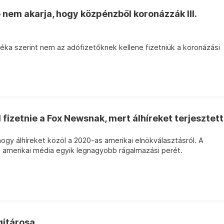
e nem akarja, hogy közpénzből koronázzák III.
ka szerint nem az adófizetőknek kellene fizetniük a koronázási
ll fizetnie a Fox Newsnak, mert álhíreket terjesztett
ogy álhíreket közöl a 2020-as amerikai elnökválasztásról. A
z amerikai média egyik legnagyobb rágalmazási perét.
gitárosa