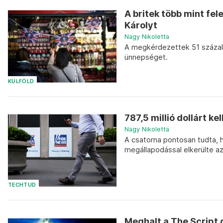
A britek több mint fel
Károlyt
Nagy Nikoletta
A megkérdezettek 51 százalé
ünnepséget.
KÜLFÖLD
787,5 millió dollárt ke
Nagy Nikoletta
A csatorna pontosan tudta, h
megállapodással elkerülte a
TECHTUD
Meghalt a The Script 