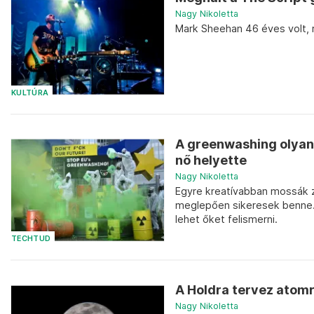
Nagy Nikoletta
Mark Sheehan 46 éves volt, r
KULTÚRA
A greenwashing olyan, 
nő helyette
Nagy Nikoletta
Egyre kreatívabban mossák z
meglepően sikeresek benne. 
lehet őket felismerni.
TECHTUD
A Holdra tervez atomr
Nagy Nikoletta