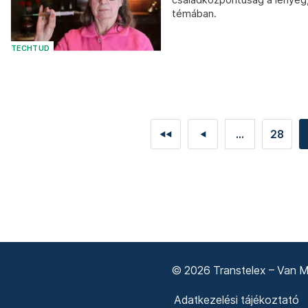
témában.
TECHTUD
...
28
◄◄
◄
© 2026 Transtelex – Van Má
Adatkezelési tájékoztató