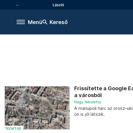
László
Menü
Kereső
Frissítette a Google E
a városból
Nagy Nikoletta
A mariupoli harc az orosz–uk
ön is jól látszik.
TECHTUD