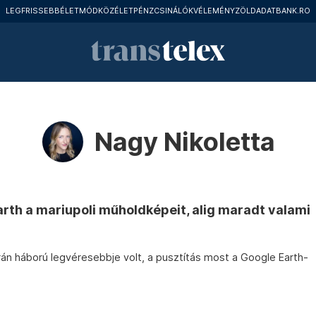
LEGFRISSEBB
ÉLETMÓD
KÖZÉLET
PÉNZCSINÁLÓK
VÉLEMÉNY
ZÖLD
ADATBANK.RO
Nagy Nikoletta
arth a mariupoli műholdképeit, alig maradt valami
rán háború legvéresebbje volt, a pusztítás most a Google Earth-