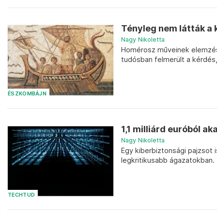
Tényleg nem látták a 
Nagy Nikoletta
Homérosz műveinek elemzésé
tudósban felmerült a kérdés,
ÉSZKOMBÁJN
1,1 milliárd euróból a
Nagy Nikoletta
Egy kiberbiztonsági pajzsot 
legkritikusabb ágazatokban.
TECHTUD