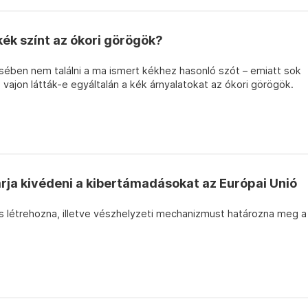
kék színt az ókori görögök?
ben nem találni a ma ismert kékhez hasonló szót – emiatt sok
 vajon látták-e egyáltalán a kék árnyalatokat az ókori görögök.
karja kivédeni a kibertámadásokat az Európai Unió
is létrehozna, illetve vészhelyzeti mechanizmust határozna meg a