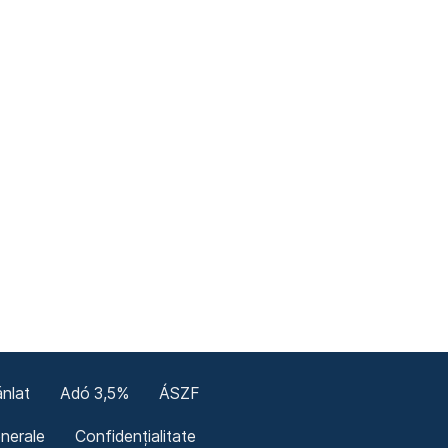
nlat
Adó 3,5%
ÁSZF
enerale
Confidențialitate