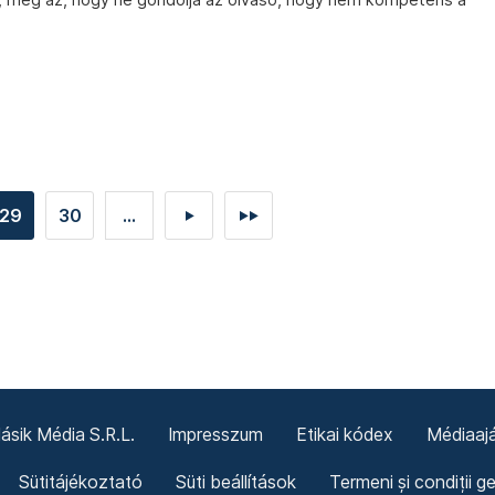
29
30
...
►
►►
sik Média S.R.L.
Impresszum
Etikai kódex
Médiaajá
Sütitájékoztató
Süti beállítások
Termeni și condiții g