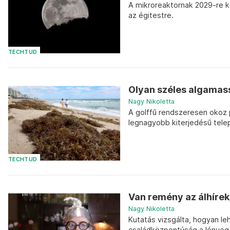
A mikroreaktornak 2029-re ké
az égitestre.
TECHTUD
Olyan széles algamass
Nagy Nikoletta
A golffű rendszeresen okoz p
legnagyobb kiterjedésű tele
TECHTUD
Van remény az álhírek 
Nagy Nikoletta
Kutatás vizsgálta, hogyan le
családközpontúság a lényeg