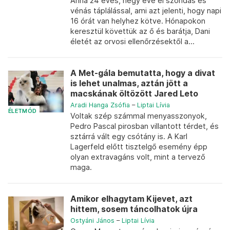
Anna 24 éves, négy éve él szondás és
vénás táplálással, ami azt jelenti, hogy napi
16 órát van helyhez kötve. Hónapokon
keresztül követtük az ő és barátja, Dani
életét az orvosi ellenőrzésektől a...
A Met-gála bemutatta, hogy a divat
is lehet unalmas, aztán jött a
macskának öltözött Jared Leto
Aradi Hanga Zsófia
–
Liptai Lívia
ÉLETMÓD
Voltak szép számmal menyasszonyok,
Pedro Pascal pirosban villantott térdet, és
sztárrá vált egy csótány is. A Karl
Lagerfeld előtt tisztelgő esemény épp
olyan extravagáns volt, mint a tervező
maga.
Amikor elhagytam Kijevet, azt
hittem, sosem táncolhatok újra
Ostyáni János
–
Liptai Lívia