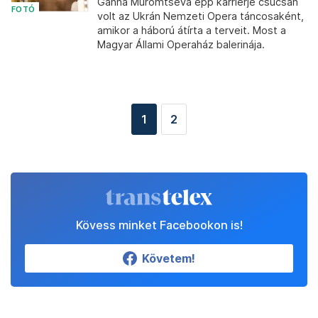
Ganna Muromtseva épp karrierje csúcsán
FOTÓ
volt az Ukrán Nemzeti Opera táncosaként,
amikor a háború átírta a terveit. Most a
Magyar Állami Operaház balerinája.
1
2
Kövess minket Facebookon is!
Követem!