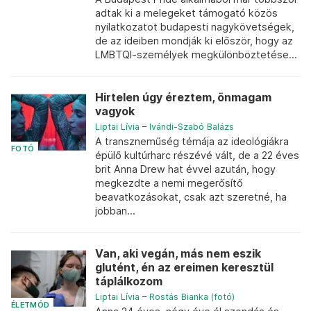
adtak ki a melegeket támogató közös
nyilatkozatot budapesti nagykövetségek,
de az ideiben mondják ki először, hogy az
LMBTQI-személyek megkülönböztetése...
Hirtelen úgy éreztem, önmagam
vagyok
Liptai Lívia
–
Ivándi-Szabó Balázs
A transzneműség témája az ideológiákra
FOTÓ
épülő kultúrharc részévé vált, de a 22 éves
brit Anna Drew hat évvel azután, hogy
megkezdte a nemi megerősítő
beavatkozásokat, csak azt szeretné, ha
jobban...
Van, aki vegán, más nem eszik
glutént, én az ereimen keresztül
táplálkozom
Liptai Lívia
–
Rostás Bianka (fotó)
ÉLETMÓD