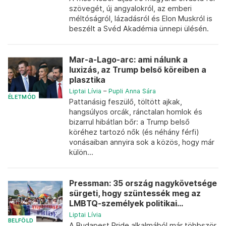
szövegét, új angyalokról, az emberi
méltóságról, lázadásról és Elon Muskról is
beszélt a Svéd Akadémia ünnepi ülésén.
Mar-a-Lago-arc: ami nálunk a
luxizás, az Trump belső köreiben a
plasztika
Liptai Lívia
–
Pupli Anna Sára
ÉLETMÓD
Pattanásig feszülő, töltött ajkak,
hangsúlyos orcák, ránctalan homlok és
bizarrul hibátlan bőr: a Trump belső
köréhez tartozó nők (és néhány férfi)
vonásaiban annyira sok a közös, hogy már
külön...
Pressman: 35 ország nagykövetsége
sürgeti, hogy szüntessék meg az
LMBTQ-személyek politikai...
Liptai Lívia
BELFÖLD
A Budapest Pride alkalmából már többször