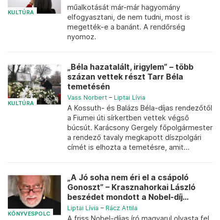
műalkotását már-már hagyomány
KULTÚRA
elfogyasztani, de nem tudni, most is
megették-e a banánt. A rendőrség
nyomoz.
„Béla hazatalált, irigylem” – több
százan vettek részt Tarr Béla
temetésén
Vass Norbert
–
Liptai Lívia
KULTÚRA
A Kossuth- és Balázs Béla-díjas rendezőtől
a Fiumei úti sírkertben vettek végső
búcsút. Karácsony Gergely főpolgármester
a rendező tavaly megkapott díszpolgári
címét is elhozta a temetésre, amit...
„A Jó soha nem éri el a csápoló
Gonoszt” – Krasznahorkai László
beszédet mondott a Nobel-díj...
Liptai Lívia
–
Rácz Attila
KÖNYVESPOLC
A friss Nobel-díjas író magyarul olvasta fel