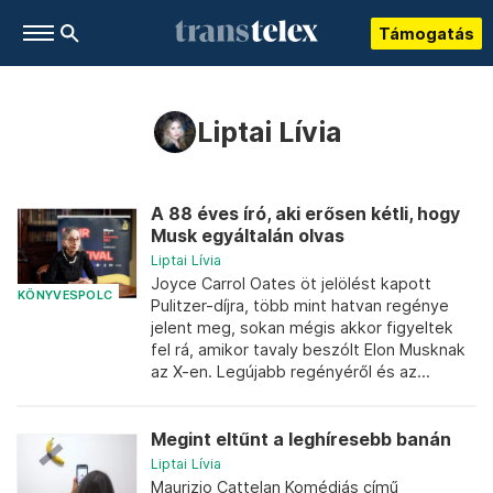
Támogatás
Liptai Lívia
A 88 éves író, aki erősen kétli, hogy
Musk egyáltalán olvas
Liptai Lívia
Joyce Carrol Oates öt jelölést kapott
KÖNYVESPOLC
Pulitzer-díjra, több mint hatvan regénye
jelent meg, sokan mégis akkor figyeltek
fel rá, amikor tavaly beszólt Elon Musknak
az X-en. Legújabb regényéről és az...
Megint eltűnt a leghíresebb banán
Liptai Lívia
Maurizio Cattelan Komédiás című