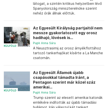
látogat, a szintén kritikus helyzetben lévő
Spanyolország miniszterelnöke szerint
nehéz órák állnak előttük.
Az Egyesült Királyság partjaitól nem
messze gyakorlatozott egy orosz
hadihajó, lövések is...
Pupli Anna Sára
KÜLFÖLD
A Neusztrasimij az orosz árnyékflottához
tartozó tankerhajókat kísérte a La Manche
csatornán.
Az Egyesült Államok újabb
csapásokkal támadta Iránt, a
Pentagon szerint már közel száz
amerikai...
KÜLFÖLD
Pupli Anna Sára
Trump szerint az elesett amerikai katonák
emlékére indították az újabb támadási
hullámot, Irán válaszul két tankert