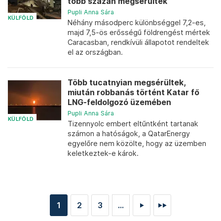
több százan megsérültek
Pupli Anna Sára
KÜLFÖLD
Néhány másodperc különbséggel 7,2-es,
majd 7,5-ös erősségű földrengést mértek
Caracasban, rendkívüli állapotot rendeltek
el az országban.
Több tucatnyian megsérültek,
miután robbanás történt Katar fő
LNG-feldolgozó üzemében
Pupli Anna Sára
KÜLFÖLD
Tizennyolc embert eltűntként tartanak
számon a hatóságok, a QatarEnergy
egyelőre nem közölte, hogy az üzemben
keletkeztek-e károk.
1
2
3
...
►
►►