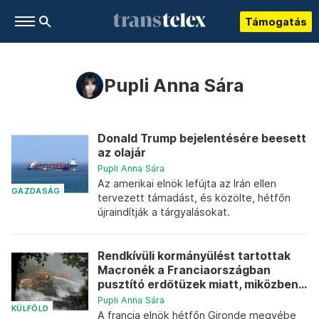
Támogatás
Pupli Anna Sára
Donald Trump bejelentésére beesett
az olajár
Pupli Anna Sára
Az amerikai elnök lefújta az Irán ellen
GAZDASÁG
tervezett támadást, és közölte, hétfőn
újraindítják a tárgyalásokat.
Rendkívüli kormányülést tartottak
Macronék a Franciaországban
pusztító erdőtüzek miatt, miközben...
Pupli Anna Sára
KÜLFÖLD
A francia elnök hétfőn Gironde megyébe