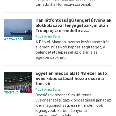
támadott a Hormuzi-szorosnál.
Irán létfontosságú tengeri útvonalak
blokkolásával fenyegetőzik, miután
Trump újra elrendelte az...
Pupli Anna Sára
GAZDASÁG
A Báb el-Mandeb-szoros lezárásához Irán
a jemeni húsziktól kaphat segítséget, a
belengetett lépéssel az olajár is az
egekbe szökhet.
Egyetlen meccs alatt 48 ezer autó
éves kibocsátását hozza össze a
foci-vb
Pupli Anna Sára
TECHTUD
Becslések szerint 9 millió tonna
üvegházhatásúgáz-kibocsátással járhat az
idei világbajnokság, ezzel minden idők
legnagyobb karbonlábnyomú
sporteseménye lehet.