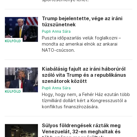
Trump bejelentette, vége az iráni
tűzszünetnek
Pupli Anna Sára
Puszta időpazarlás velük foglalkozni –
KÜLFÖLD
mondta az amerikai elnök az ankarai
NATO-csúcson.
Kiabálásig fajult az iráni háborúról
szóló vita Trump és a republikánus
szenátorok között
Pupli Anna Sára
KÜLFÖLD
Hogy, hogy nem, a Fehér Ház ezután több
tízmilliárd dollárt kért a Kongresszustól a
konfliktus finanszírozására.
Súlyos földrengések rázták meg
Venezuelát, 32-en meghaltak és