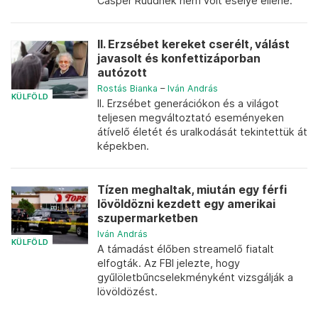
Casper Ruudnek nem volt esélye ellene.
II. Erzsébet kereket cserélt, válást
javasolt és konfettizáporban
autózott
Rostás Bianka
–
Iván András
KÜLFÖLD
II. Erzsébet generációkon és a világot
teljesen megváltoztató eseményeken
átívelő életét és uralkodását tekintettük át
képekben.
Tízen meghaltak, miután egy férfi
lövöldözni kezdett egy amerikai
szupermarketben
Iván András
KÜLFÖLD
A támadást élőben streamelő fiatalt
elfogták. Az FBI jelezte, hogy
gyűlöletbűncselekményként vizsgálják a
lövöldözést.