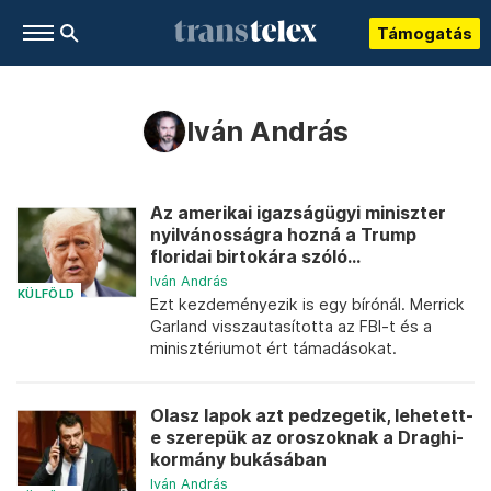
Támogatás
Iván András
Az amerikai igazságügyi miniszter
nyilvánosságra hozná a Trump
floridai birtokára szóló...
Iván András
KÜLFÖLD
Ezt kezdeményezik is egy bírónál. Merrick
Garland visszautasította az FBI-t és a
minisztériumot ért támadásokat.
Olasz lapok azt pedzegetik, lehetett-
e szerepük az oroszoknak a Draghi-
kormány bukásában
Iván András