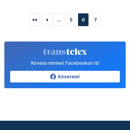
...
5
6
7
◄◄
◄
Kövess minket Facebookon is!
Követem!