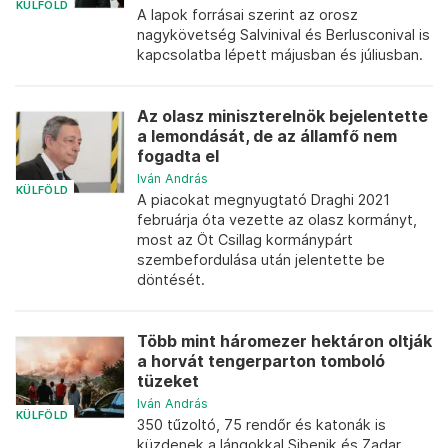
KÜLFÖLD
A lapok forrásai szerint az orosz
nagykövetség Salvinival és Berlusconival is
kapcsolatba lépett májusban és júliusban.
Az olasz miniszterelnök bejelentette
a lemondását, de az államfő nem
fogadta el
Iván András
KÜLFÖLD
A piacokat megnyugtató Draghi 2021
februárja óta vezette az olasz kormányt,
most az Öt Csillag kormánypárt
szembefordulása után jelentette be
döntését.
Több mint háromezer hektáron oltják
a horvát tengerparton tomboló
tüzeket
Iván András
KÜLFÖLD
350 tűzoltó, 75 rendőr és katonák is
küzdenek a lángokkal Sibenik és Zadar