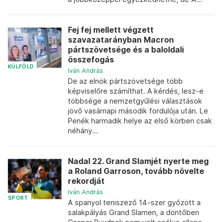
Fej fej mellett végzett
szavazatarányban Macron
pártszövetsége és a baloldali
összefogás
KÜLFÖLD
Iván András
De az elnök pártszövetsége több
képviselőre számíthat. A kérdés, lesz-e
többsége a nemzetgyűlési választások
jövő vasárnapi második fordulója után. Le
Penék harmadik helye az első körben csak
néhány...
Nadal 22. Grand Slamjét nyerte meg
a Roland Garroson, tovább növelte
rekordját
Iván András
SPORT
A spanyol teniszező 14-szer győzött a
salakpályás Grand Slamen, a döntőben