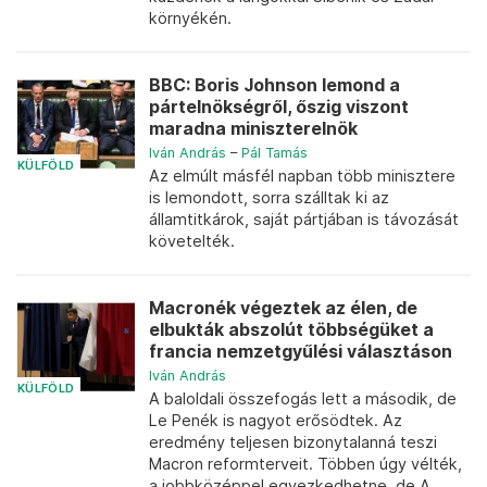
környékén.
BBC: Boris Johnson lemond a
pártelnökségről, őszig viszont
maradna miniszterelnök
Iván András
–
Pál Tamás
KÜLFÖLD
Az elmúlt másfél napban több minisztere
is lemondott, sorra szálltak ki az
államtitkárok, saját pártjában is távozását
követelték.
Macronék végeztek az élen, de
elbukták abszolút többségüket a
francia nemzetgyűlési választáson
Iván András
KÜLFÖLD
A baloldali összefogás lett a második, de
Le Penék is nagyot erősödtek. Az
eredmény teljesen bizonytalanná teszi
Macron reformterveit. Többen úgy vélték,
a jobbközéppel egyezkedhetne, de A...