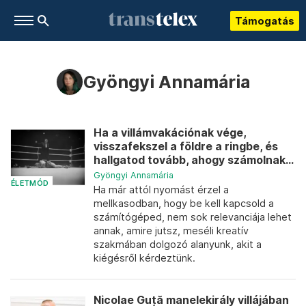
Támogatás
Gyöngyi Annamária
Ha a villámvakációnak vége,
visszafekszel a földre a ringbe, és
hallgatod tovább, ahogy számolnak...
Gyöngyi Annamária
ÉLETMÓD
Ha már attól nyomást érzel a
mellkasodban, hogy be kell kapcsold a
számítógéped, nem sok relevanciája lehet
annak, amire jutsz, meséli kreatív
szakmában dolgozó alanyunk, akit a
kiégésről kérdeztünk.
Nicolae Guță manelekirály villájában