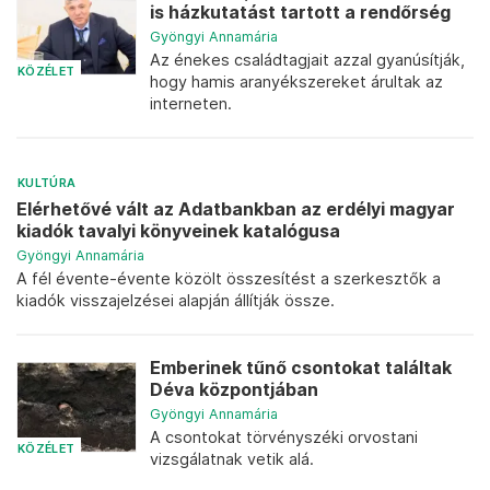
is házkutatást tartott a rendőrség
Gyöngyi Annamária
Az énekes családtagjait azzal gyanúsítják,
KÖZÉLET
hogy hamis aranyékszereket árultak az
interneten.
KULTÚRA
Elérhetővé vált az Adatbankban az erdélyi magyar
kiadók tavalyi könyveinek katalógusa
Gyöngyi Annamária
A fél évente-évente közölt összesítést a szerkesztők a
kiadók visszajelzései alapján állítják össze.
Emberinek tűnő csontokat találtak
Déva központjában
Gyöngyi Annamária
A csontokat törvényszéki orvostani
KÖZÉLET
vizsgálatnak vetik alá.