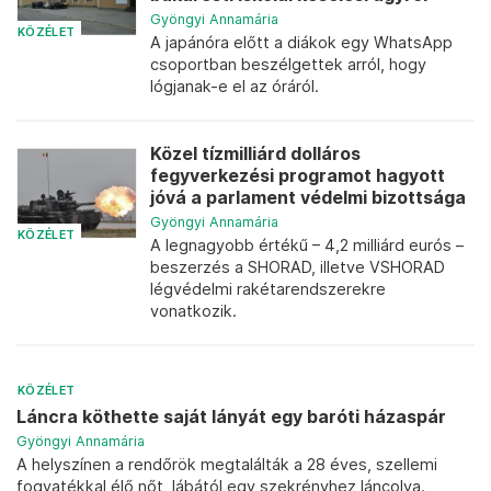
Gyöngyi Annamária
KÖZÉLET
A japánóra előtt a diákok egy WhatsApp
csoportban beszélgettek arról, hogy
lógjanak-e el az óráról.
Közel tízmilliárd dolláros
fegyverkezési programot hagyott
jóvá a parlament védelmi bizottsága
Gyöngyi Annamária
KÖZÉLET
A legnagyobb értékű – 4,2 milliárd eurós –
beszerzés a SHORAD, illetve VSHORAD
légvédelmi rakétarendszerekre
vonatkozik.
KÖZÉLET
Láncra köthette saját lányát egy baróti házaspár
Gyöngyi Annamária
A helyszínen a rendőrök megtalálták a 28 éves, szellemi
fogyatékkal élő nőt, lábától egy szekrényhez láncolva.