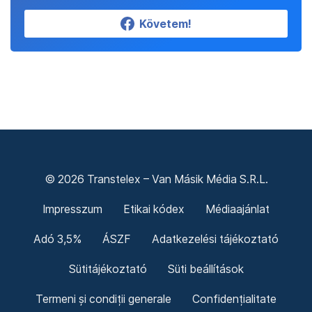
Követem!
© 2026 Transtelex – Van Másik Média S.R.L.
Impresszum
Etikai kódex
Médiaajánlat
Adó 3,5%
ÁSZF
Adatkezelési tájékoztató
Sütitájékoztató
Süti beállítások
Termeni și condiții generale
Confidențialitate