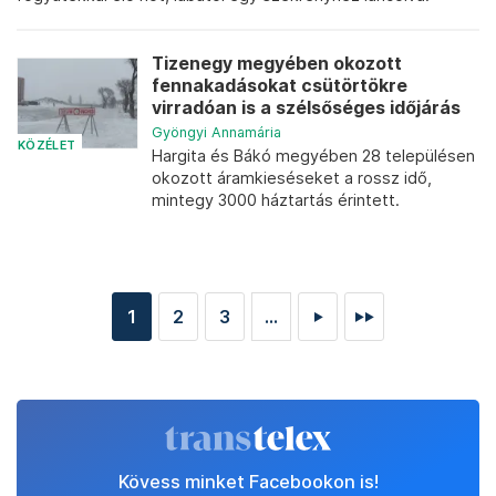
Tizenegy megyében okozott
fennakadásokat csütörtökre
virradóan is a szélsőséges időjárás
Gyöngyi Annamária
KÖZÉLET
Hargita és Bákó megyében 28 településen
okozott áramkieséseket a rossz idő,
mintegy 3000 háztartás érintett.
1
2
3
...
►
►►
Kövess minket Facebookon is!