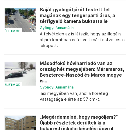
Saját gyalogátjárót festett fel
magának egy tengerparti árus, a
térfigyelő kamera buktatta le
Gyöngyi Annamária
ÉLETMÓD
A felvételen az is látszik, hogy az illegális
átjáró korábban is fel volt már festve, csak
lekopott.
Másodfokú hóviharriadó van az
ország hét megyéjében: Máramaros,
Beszterce-Naszód és Maros megye
is...
ÉLETMÓD
Gyöngyi Annamária
Iași megyében van, ahol a hóréteg
vastagsága elérte az 57 cm-t.
„Megérdemelné, hogy megöljem?”
Újabb részletek derültek ki a
bukaresti iskolai késelési ügyről