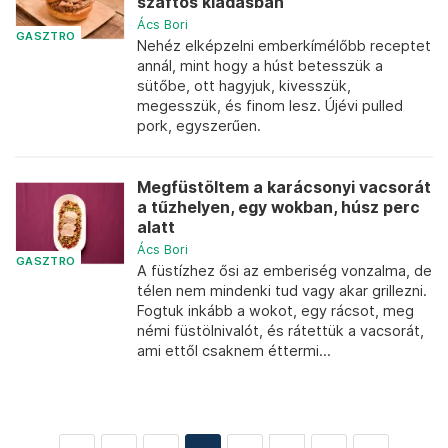
szaftos kiadásban
Ács Bori
GASZTRO
Nehéz elképzelni emberkímélőbb receptet
annál, mint hogy a húst betesszük a
sütőbe, ott hagyjuk, kivesszük,
megesszük, és finom lesz. Újévi pulled
pork, egyszerűen.
Megfüstöltem a karácsonyi vacsorát
a tűzhelyen, egy wokban, húsz perc
alatt
Ács Bori
GASZTRO
A füstízhez ősi az emberiség vonzalma, de
télen nem mindenki tud vagy akar grillezni.
Fogtuk inkább a wokot, egy rácsot, meg
némi füstölnivalót, és rátettük a vacsorát,
ami ettől csaknem éttermi...