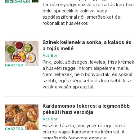
ÉSZKOMBÁJN
termékenységvarázsló szertartás keretein
belül spriccelik le kölnivel vagy
szódásszifonnal női ismerőseiket és
rokonaikat húsvétkor.
Színek kellenek a sonka, a kalács és
a tojás mellé
Ács Bori
Pink, zöld, zöldséges, leveles, friss krémek
GASZTRO
a húsvéti reggeli három alapeleme mellé.
Nem nehezek, nem bonyolultak, és sokkal
szebb, egészségesebb és kerekebb lesz
velük a vasárnapi asztal.
Kardamomos tekercs: a legmenőbb
péksüti házi verziója
Ács Bori
Foszlós tészta, amelynek rétegei közé
GASZTRO
cukros-vajas-kardamomos krém sül. A
legerősebb fegyvere ennek a