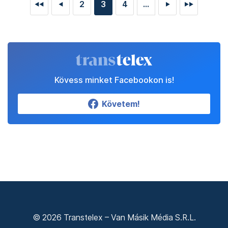
2
3
4
...
◄◄
◄
►
►►
Kövess minket Facebookon is!
Követem!
© 2026 Transtelex – Van Másik Média S.R.L.