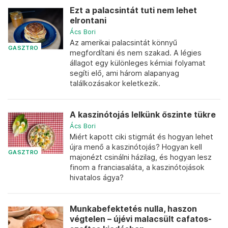
Ezt a palacsintát tuti nem lehet
elrontani
Ács Bori
Az amerikai palacsintát könnyű
GASZTRO
megfordítani és nem szakad. A légies
állagot egy különleges kémiai folyamat
segíti elő, ami három alapanyag
találkozásakor keletkezik.
A kaszinótojás lelkünk őszinte tükre
Ács Bori
Miért kapott ciki stigmát és hogyan lehet
újra menő a kaszinótojás? Hogyan kell
GASZTRO
majonézt csinálni házilag, és hogyan lesz
finom a franciasaláta, a kaszinótojások
hivatalos ágya?
Munkabefektetés nulla, haszon
végtelen – újévi malacsült cafatos-