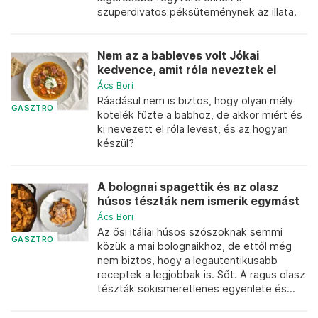
szuperdivatos péksüteménynek az illata.
Nem az a bableves volt Jókai
kedvence, amit róla neveztek el
Ács Bori
Ráadásul nem is biztos, hogy olyan mély
GASZTRO
kötelék fűzte a babhoz, de akkor miért és
ki nevezett el róla levest, és az hogyan
készül?
A bolognai spagettik és az olasz
húsos tészták nem ismerik egymást
Ács Bori
Az ősi itáliai húsos szószoknak semmi
GASZTRO
közük a mai bolognaikhoz, de ettől még
nem biztos, hogy a legautentikusabb
receptek a legjobbak is. Sőt. A ragus olasz
tészták sokismeretlenes egyenlete és...