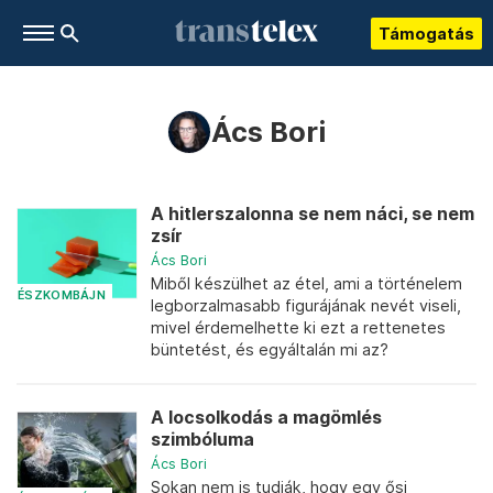
Támogatás
Ács Bori
A hitlerszalonna se nem náci, se nem
zsír
Ács Bori
Miből készülhet az étel, ami a történelem
ÉSZKOMBÁJN
legborzalmasabb figurájának nevét viseli,
mivel érdemelhette ki ezt a rettenetes
büntetést, és egyáltalán mi az?
A locsolkodás a magömlés
szimbóluma
Ács Bori
Sokan nem is tudják, hogy egy ősi