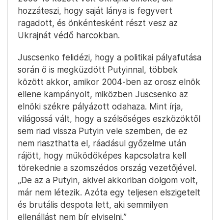
hozzáteszi, hogy saját lánya is fegyvert
ragadott, és önkéntesként részt vesz az
Ukrajnát védő harcokban.
Juscsenko felidézi, hogy a politikai pályafutása
során ő is megküzdött Putyinnal, többek
között akkor, amikor 2004-ben az orosz elnök
ellene kampányolt, miközben Juscsenko az
elnöki székre pályázott odahaza. Mint írja,
világossá vált, hogy a szélsőséges eszközöktől
sem riad vissza Putyin vele szemben, de ez
nem riaszthatta el, ráadásul győzelme után
rájött, hogy működőképes kapcsolatra kell
törekednie a szomszédos ország vezetőjével.
„De az a Putyin, akivel akkoriban dolgom volt,
már nem létezik. Azóta egy teljesen elszigetelt
és brutális despota lett, aki semmilyen
ellenállást nem bír elviselni.”