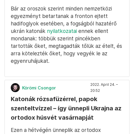
Bár az oroszok szerint minden nemzetközi
egyezményt betartanak a fronton ejtett
hadifoglyok esetében, a fogságból hazatérő
ukrán katonák
nyilatkozatai
ennek ellent
mondanak: többük szerint pincékben
tartották őket, megtagadták tőlük az ételt, és
arra kötelezték őket, hogy vegyék le az
egyenruhájukat.
2022. April 24. –
Körömi Csongor
20:52
Katonák rózsafüzérrel, papok
szenteltvízzel – így ünnepli Ukrajna az
ortodox húsvét vasárnapját
Ezen a hétvégén ünneplik az ortodox