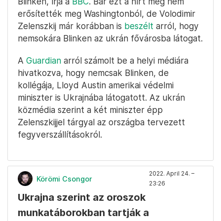
Blinken, írja a
BBC
. Bár ezt a hírt még nem
erősítették meg Washingtonból, de Volodimir
Zelenszkij már korábban is
beszélt
arról, hogy
nemsokára Blinken az ukrán fővárosba látogat.
A
Guardian
arról számolt be a helyi médiára
hivatkozva, hogy nemcsak Blinken, de
kollégája, Lloyd Austin amerikai védelmi
miniszter is Ukrajnába látogatott. Az ukrán
közmédia szerint a két miniszter épp
Zelenszkijjel tárgyal az országba tervezett
fegyverszállításokról.
2022. April 24. –
Körömi Csongor
23:26
Ukrajna szerint az oroszok
munkatáborokban tartják a