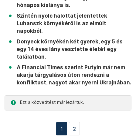
hónapos kislánya is.
Szintén nyolc halottat jelentettek
Luhanszk környékéről is az elmúlt
napokból.
Donyeck környékén két gyerek, egy 5 és
egy 14 éves lány vesztette életét egy
találatban.
A Financial Times szerint Putyin már nem
akarja tárgyalásos úton rendezni a
konfliktust, nagyot akar nyerni Ukrajnában.
Ezt a közvetítést már lezártuk.
1
2