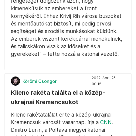
rengeteget dolgozunk azon, hogy
kimenekítsük az embereket a front
környékéről. Ehhez Krivij Rih városa buszokat
és mentőautókat biztosít, mi pedig orvosi
segítséget és szociális munkásokat küldünk.
Az emberek viszont kerékpárral menekülnek,
és talicskákon viszik az időseket és a
gyerekeket” – tette hozzá a katonai vezető.
2022. April 25. –
Körömi Csongor
00:15
Kilenc rakéta találta el a közép-
ukrajnai Kremencsukot
Kilenc rakétatalálat érte a közép-ukrajnai
Kremencsuk városát vasárnap, írja a
CNN
.
Dmitro Lunin, a Poltava megyei katonai