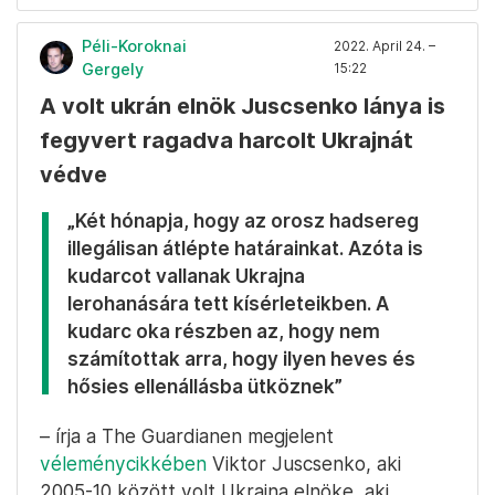
Péli-Koroknai
2022. April 24. –
Gergely
15:22
A volt ukrán elnök Juscsenko lánya is
fegyvert ragadva harcolt Ukrajnát
védve
„Két hónapja, hogy az orosz hadsereg
illegálisan átlépte határainkat. Azóta is
kudarcot vallanak Ukrajna
lerohanására tett kísérleteikben. A
kudarc oka részben az, hogy nem
számítottak arra, hogy ilyen heves és
hősies ellenállásba ütköznek”
– írja a The Guardianen megjelent
véleménycikkében
Viktor Juscsenko, aki
2005-10 között volt Ukrajna elnöke, aki