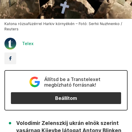
Katona rózsafüzérrel Harkiv környékén – Fotó: Serhii Nuzhnenko /
Reuters
Telex
Állítsd be a Transtelexet
megbízható forrásnak!
Beállítom
Volodimir Zelenszkij ukrán elnök szerint
vasárnap Kijevbe látogat Antony Blinken