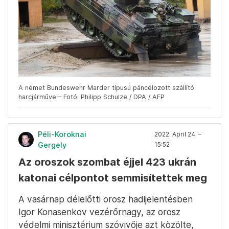
A német Bundeswehr Marder típusú páncélozott szállító
harcjárműve – Fotó: Philipp Schulze / DPA / AFP
Péli-Koroknai
2022. April 24. –
Gergely
15:52
Az oroszok szombat éjjel 423 ukrán
katonai célpontot semmisítettek meg
A vasárnap délelőtti orosz hadijelentésben
Igor Konasenkov vezérőrnagy, az orosz
védelmi minisztérium szóvivője azt közölte,