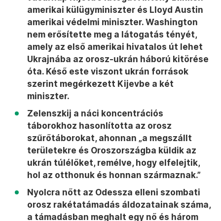
amerikai külügyminiszter és Lloyd Austin
amerikai védelmi miniszter. Washington
nem erősítette meg a látogatás tényét,
amely az első amerikai hivatalos út lehet
Ukrajnába az orosz-ukrán háború kitörése
óta. Késő este viszont ukrán források
szerint megérkezett Kijevbe a két
miniszter.
Zelenszkij a náci koncentrációs
táborokhoz hasonlította az orosz
szűrőtáborokat, ahonnan „a megszállt
területekre és Oroszországba küldik az
ukrán túlélőket, remélve, hogy elfelejtik,
hol az otthonuk és honnan származnak.”
Nyolcra nőtt az Odessza elleni szombati
orosz rakétatámadás áldozatainak száma,
a támadásban meghalt egy nő és három