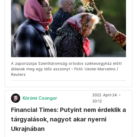
A zaporizzsjai Szentháromság ortodox székesegyház előtt
áldanak meg egy idős asszonyt – Fotó: Ueslei Marcelino /
Reuters
2022. April 24. –
Körömi Csongor
20:12
Financial Times: Putyint nem érdeklik a
tárgyalások, nagyot akar nyerni
Ukrajnában