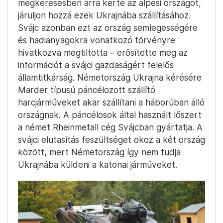
megkeresésben arra kérte az alpesi országot,
járuljon hozzá ezek Ukrajnába szállításához.
Svájc azonban ezt az ország semlegességére
és hadianyagokra vonatkozó törvényre
hivatkozva megtiltotta – erősítette meg az
információt a svájci gazdaságért felelős
államtitkárság. Németország Ukrajna kérésére
Marder típusú páncélozott szállító
harcjárműveket akar szállítani a háborúban álló
országnak. A páncélosok által használt lőszert
a német Rheinmetall cég Svájcban gyártatja. A
svájci elutasítás feszültséget okoz a két ország
között, mert Németország így nem tudja
Ukrajnába küldeni a katonai járműveket.