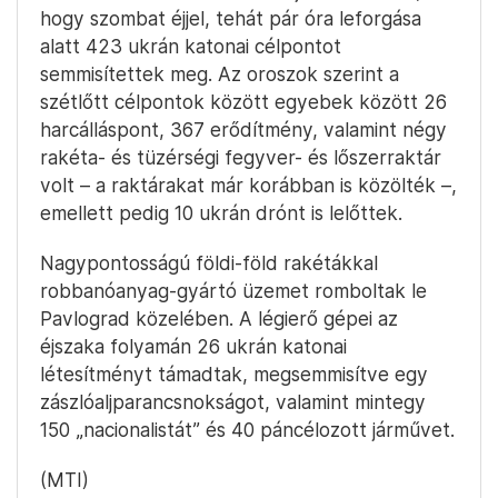
hogy szombat éjjel, tehát pár óra leforgása
alatt 423 ukrán katonai célpontot
semmisítettek meg. Az oroszok szerint a
szétlőtt célpontok között egyebek között 26
harcálláspont, 367 erődítmény, valamint négy
rakéta- és tüzérségi fegyver- és lőszerraktár
volt – a raktárakat már korábban is közölték –,
emellett pedig 10 ukrán drónt is lelőttek.
Nagypontosságú földi-föld rakétákkal
robbanóanyag-gyártó üzemet romboltak le
Pavlograd közelében. A légierő gépei az
éjszaka folyamán 26 ukrán katonai
létesítményt támadtak, megsemmisítve egy
zászlóaljparancsnokságot, valamint mintegy
150 „nacionalistát” és 40 páncélozott járművet.
(MTI)