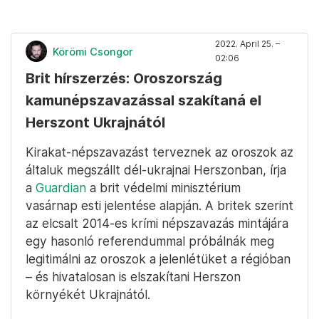
2022. April 25. –
Körömi Csongor
02:06
Brit hírszerzés: Oroszország
kamunépszavazással szakítaná el
Herszont Ukrajnától
Kirakat-népszavazást terveznek az oroszok az
általuk megszállt dél-ukrajnai Herszonban, írja
a
Guardian
a brit védelmi minisztérium
vasárnap esti jelentése alapján. A britek szerint
az elcsalt 2014-es krími népszavazás mintájára
egy hasonló referendummal próbálnák meg
legitimálni az oroszok a jelenlétüket a régióban
– és hivatalosan is elszakítani Herszon
környékét Ukrajnától.