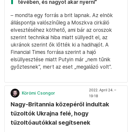
tévében, és nagyot akar nyerni”
– mondta egy forrás a brit lapnak. Az elnök
álláspontja valószínűleg a Moszkva cirkáló
elvesztéséhez köthető, ami bár az oroszok
szerint technikai hiba miatt süllyedt el, az
ukránok szerint ők lőtték ki a hadihajót. A
Financial Times forrása szerint a hajó
elsüllyesztése miatt Putyin már „nem tűnik
győztesnek”, mert az eset „megalázó volt”.
2022. April 24. –
Körömi Csongor
19:18
Nagy-Britannia közepéről indultak
tűzoltók Ukrajna felé, hogy
tűzoltóautókkal segítsenek