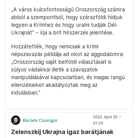
„A város kulcsfontosságú Oroszország számra
abból a szempontból, hogy szárazföldi hídjuk
legyen a Krímhez és hogy uralni tudják Dél-
Ukrajnát” – írja a brit hírszerzés jelentése.
Hozzátették, hogy nemcsak a krími
népszavazás példája ad okot az aggodalomra:
„Oroszország saját belföldi választásait is
súlyos vádakkal illetik a szavazatok
manipulálásával kapcsolatban, és magas rangú
ellenzékieket akadályoztak meg az
indulásban.”
2022. April 25. –
Körömi Csongor
01:33
Zelenszkij Ukrajna igaz barátjának