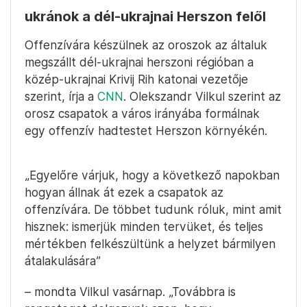
ukránok a dél-ukrajnai Herszon felől
Offenzívára készülnek az oroszok az általuk
megszállt dél-ukrajnai herszoni régióban a
közép-ukrajnai Krivij Rih katonai vezetője
szerint, írja a
CNN
. Olekszandr Vilkul szerint az
orosz csapatok a város irányába formálnak
egy offenzív hadtestet Herszon környékén.
„Egyelőre várjuk, hogy a következő napokban
hogyan állnak át ezek a csapatok az
offenzívára. De többet tudunk róluk, mint amit
hisznek: ismerjük minden tervüket, és teljes
mértékben felkészültünk a helyzet bármilyen
átalakulására”
– mondta Vilkul vasárnap. „Továbbra is