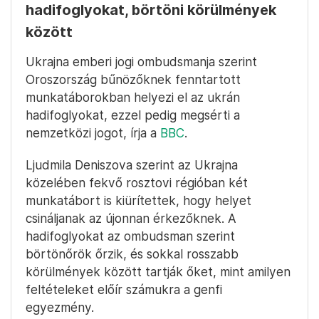
hadifoglyokat, börtöni körülmények
között
Ukrajna emberi jogi ombudsmanja szerint
Oroszország bűnözőknek fenntartott
munkatáborokban helyezi el az ukrán
hadifoglyokat, ezzel pedig megsérti a
nemzetközi jogot, írja a
BBC
.
Ljudmila Deniszova szerint az Ukrajna
közelében fekvő rosztovi régióban két
munkatábort is kiürítettek, hogy helyet
csináljanak az újonnan érkezőknek. A
hadifoglyokat az ombudsman szerint
börtönőrök őrzik, és sokkal rosszabb
körülmények között tartják őket, mint amilyen
feltételeket előír számukra a genfi
egyezmény.