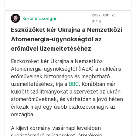
2022. April 25. –
Körömi Csongor
01:16
Eszközöket kér Ukrajna a Nemzetközi
Atomenergia-ügynökségtől az
erőművei üzemeltetéséhez
Eszközöket kér Ukrajna a Nemzetközi
Atomenergia-ügynökségtől (IAEA) a nukleáris
erőműveinek biztonságos és megbízható
üzemeltetéséhez, írja a
BBC
. Korábban már
küldött szállítmányokat a szervezet az ukrán
atomerőműveknek, és várhatóan a jövő héten
érkezik majd egy újabb eszközcsomag is az
országba.
A kijevi kormány vasárnapi levelében
sugárzásmérő műszereket, árnyékoló