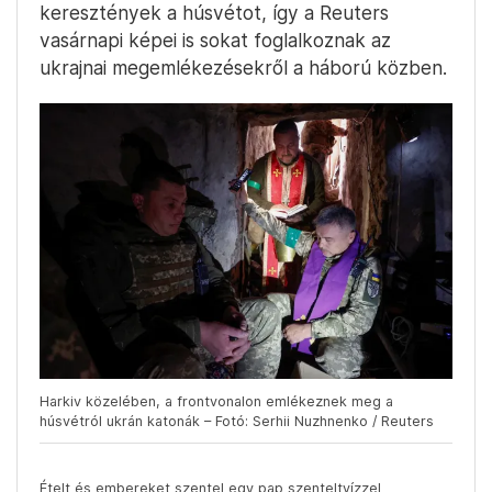
keresztények a húsvétot, így a Reuters
vasárnapi képei is sokat foglalkoznak az
ukrajnai megemlékezésekről a háború közben.
Harkiv közelében, a frontvonalon emlékeznek meg a
húsvétról ukrán katonák – Fotó: Serhii Nuzhnenko / Reuters
Ételt és embereket szentel egy pap szenteltvízzel