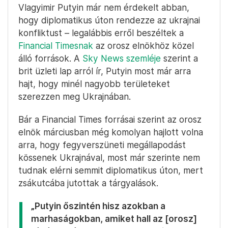
Vlagyimir Putyin már nem érdekelt abban,
hogy diplomatikus úton rendezze az ukrajnai
konfliktust – legalábbis erről beszéltek a
Financial Timesnak
az orosz elnökhöz közel
álló források. A
Sky News szemléje
szerint a
brit üzleti lap arról ír, Putyin most már arra
hajt, hogy minél nagyobb területeket
szerezzen meg Ukrajnában.
Bár a Financial Times forrásai szerint az orosz
elnök márciusban még komolyan hajlott volna
arra, hogy fegyverszüneti megállapodást
kössenek Ukrajnával, most már szerinte nem
tudnak elérni semmit diplomatikus úton, mert
zsákutcába jutottak a tárgyalások.
„Putyin őszintén hisz azokban a
marhaságokban, amiket hall az [orosz]