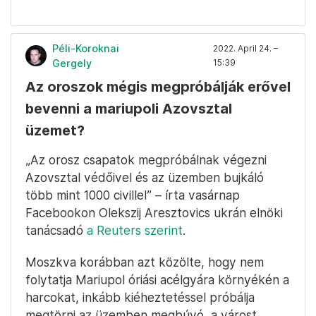
Péli-Koroknai
2022. April 24. –
Gergely
15:39
Az oroszok mégis megpróbálják erővel
bevenni a mariupoli Azovsztal
üzemet?
„Az orosz csapatok megpróbálnak végezni
Azovsztal védőivel és az üzemben bujkáló
több mint 1000 civillel” – írta vasárnap
Facebookon Olekszij Aresztovics ukrán elnöki
tanácsadó
a Reuters szerint
.
Moszkva korábban azt közölte, hogy nem
folytatja Mariupol óriási acélgyára környékén a
harcokat, inkább kiéheztetéssel próbálja
megtörni az üzemben megbúvó, a várost