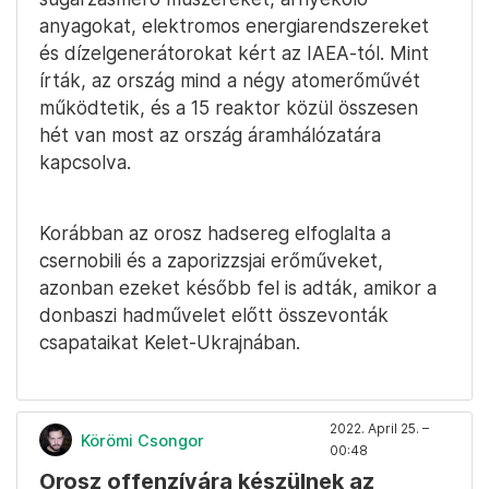
anyagokat, elektromos energiarendszereket
és dízelgenerátorokat kért az IAEA-tól. Mint
írták, az ország mind a négy atomerőművét
működtetik, és a 15 reaktor közül összesen
hét van most az ország áramhálózatára
kapcsolva.
Korábban az orosz hadsereg elfoglalta a
csernobili és a zaporizzsjai erőműveket,
azonban ezeket később fel is adták, amikor a
donbaszi hadművelet előtt összevonták
csapataikat Kelet-Ukrajnában.
2022. April 25. –
Körömi Csongor
00:48
Orosz offenzívára készülnek az