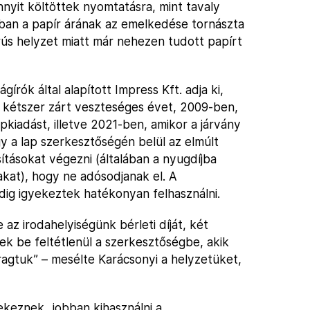
nyit költöttek nyomtatásra, mint tavaly
rban a papír árának az emelkedése tornászta
rús helyzet miatt már nehezen tudott papírt
írók által alapított Impress Kft. adja ki,
 kétszer zárt veszteséges évet, 2009-ben,
pkiadást, illetve 2021-ben, amikor a járvány
hogy a lap szerkesztőségén belül az elmúlt
ításokat végezni (általában a nyugdíjba
akat), hogy ne adósodjanak el. A
dig igyekeztek hatékonyan felhasználni.
 az irodahelyiségünk bérleti díját, két
ek be feltétlenül a szerkesztőségbe, akik
aragtuk” – mesélte Karácsonyi a helyzetüket,
keznek „jobban kihasználni a