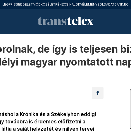
LEGFRISSEBB
ÉLETMÓD
KÖZÉLET
PÉNZCSINÁLÓK
VÉLEMÉNY
ZÖLD
ADATBANK.RO
rolnak, de így is teljesen b
élyi magyar nyomtatott na
máshol a Krónika és a Székelyhon eddigi
y továbbra is érdemes előfizetni a
átja a saját helyzetét és milyen tervei