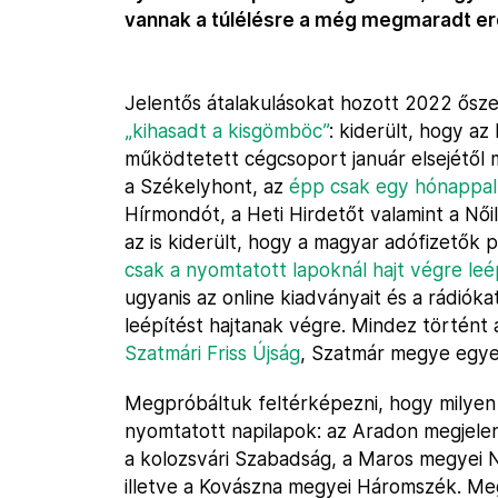
vannak a túlélésre a még megmaradt erd
Jelentős átalakulásokat hozott 2022 ősze
„kihasadt a kisgömböc”
: kiderült, hogy az
működtetett cégcsoport január elsejétől m
a Székelyhont, az
épp csak egy hónappal
Hírmondót, a Heti Hirdetőt valamint a Nőil
az is kiderült, hogy a magyar adófizetők 
csak a nyomtatott lapoknál hajt végre le
ugyanis az online kiadványait és a rádiókat
leépítést hajtanak végre. Mindez történt
Szatmári Friss Újság
, Szatmár megye egyet
Megpróbáltuk feltérképezni, hogy milyen
nyomtatott napilapok: az Aradon megjelen
a kolozsvári Szabadság, a Maros megyei N
illetve a Kovászna megyei Háromszék. Me