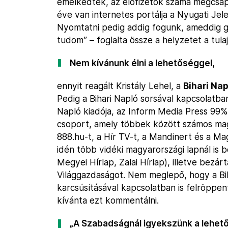
emelkedtek, az előfizetők száma megcsapp
éve van internetes portálja a Nyugati Je
Nyomtatni pedig addig fogunk, ameddig g
tudom” – foglalta össze a helyzetet a tula
Nem kívánunk élni a lehetőséggel,
ennyit reagált Kristály Lehel, a
Bihari Nap
Pedig a Bihari Napló sorsával kapcsolatba
Napló kiadója, az Inform Media Press 99%
csoport, amely többek között számos magy
888.hu-t, a Hír TV-t, a Mandinert és a M
idén több vidéki magyarországi lapnál is b
Megyei Hírlap, Zalai Hírlap), illetve bezá
Világgazdaságot. Nem meglepő, hogy a Bih
karcsúsításával kapcsolatban is felröppe
kívánta ezt kommentálni.
„A Szabadságnál igyekszünk a lehet