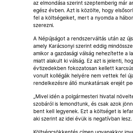
az elmondása szerint szeptemberig már an
egész évben. Azt is közölte, hogy elsőso
fel a költségeiket, mert a nyomda a hábo
szerezni.
A Népújságot a rendszerváltás után az újság
amely Karácsonyi szerint eddig mindössze
amikor a gazdasági válság nehezítette a la
miatt alakult ki válság. Ez azt is jelenti, 
évtizedekben fokozatosan kellett karcsús
vonult kollégák helyére nem vettek fel új
rendelkezésre álló munkatársak erejét pe
„Mivel idén a polgármesteri hivatal növelte
szobáról is lemondtunk, és csak azok jönn
bent kell legyenek. Ezt a költséget is lef
aki szerint az idei évük is negatívban lesz.
Költségcsökkentés címen ugyanakkor igye