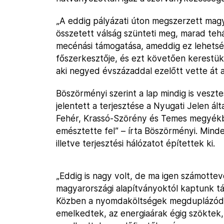
„A eddig pályázati úton megszerzett mag
összetett válság szünteti meg, marad teh
mecénási támogatása, ameddig ez lehetség
főszerkesztője, és ezt követően kerestük
aki negyed évszázaddal ezelőtt vette át a
Böszörményi szerint a lap mindig is vesz
jelentett a terjesztése a Nyugati Jelen á
Fehér, Krassó-Szörény és Temes megyék
emésztette fel” – írta Böszörményi. Min
illetve terjesztési hálózatot építettek ki.
„Eddig is nagy volt, de ma igen számotte
magyarországi alapítványoktól kaptunk t
Közben a nyomdaköltségek megduplázódta
emelkedtek, az energiaárak égig szöktek, 