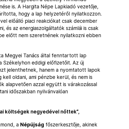
ése is. A Hargita Népe Lapkiadó vezetője,
ította, hogy a lap helyzetéről nyilatkozzon.
vel előálló piaci reakciókat csak december
, és az energiaszolgáltatók számlái is csak
pe előtt nem szeretnének nyilatkozni ebben
a Megyei Tanács által fenntartott lap
 Székelyhon eddigi előfizetőit. Az új
zt jelenthetnek, hanem a nyomtatott lapok
g kell oldani, ami pénzbe kerül, és nem is
ők alapvetően azzal együtt is várakozással
tani időszakban nyilvánvalóan
ai költségek negyedével nőttek”,
igmond, a
Népújság
főszerkesztője, akinek