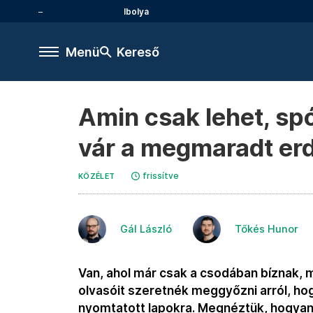
Ibolya
Menü
Kereső
Amin csak lehet, spó
vár a megmaradt erd
frissítve
KÖZÉLET
Gál László
Tőkés Hunor
Van, ahol már csak a csodában bíznak, 
olvasóit szeretnék meggyőzni arról, hog
nyomtatott lapokra. Megnéztük, hogyan l