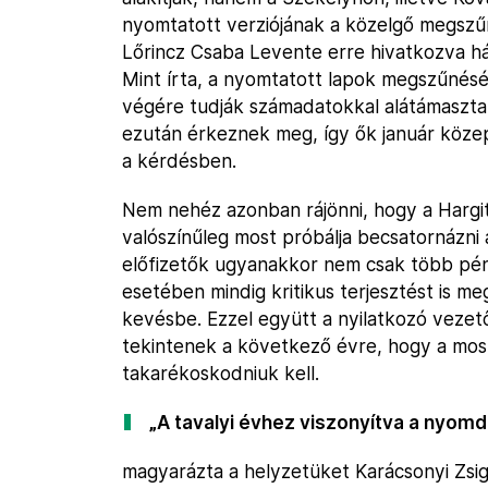
nyomtatott verziójának a közelgő megszűn
Lőrincz Csaba Levente erre hivatkozva hár
Mint írta, a nyomtatott lapok megszűnésé
végére tudják számadatokkal alátámasztani
ezután érkeznek meg, így ők január köze
a kérdésben.
Nem nehéz azonban rájönni, hogy a Hargit
valószínűleg most próbálja becsatornázni a
előfizetők ugyanakkor nem csak több pén
esetében mindig kritikus terjesztést is me
kevésbe. Ezzel együtt a nyilatkozó vezet
tekintenek a következő évre, hogy a mos
takarékoskodniuk kell.
„A tavalyi évhez viszonyítva a nyomd
magyarázta a helyzetüket Karácsonyi Zs