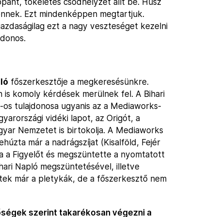
ant, tökéletes csődhelyzet állt be. Húsz
lennek. Ezt mindenképpen megtartjuk.
azdaságilag ezt a nagy veszteséget kezelni
jdonos.
ló
főszerkesztője a megkeresésünkre.
n is komoly kérdések merülnek fel. A Bihari
-os tulajdonosa ugyanis az a Mediaworks-
arországi vidéki lapot, az Origót, a
agyar Nemzetet is birtokolja. A Mediaworks
ehúzta már a nadrágszíjat (Kisalföld, Fejér
rta a Figyelőt és megszüntette a nyomtatott
ari Napló megszüntetésével, illetve
ntek már a pletykák, de a főszerkesztő nem
őségek szerint takarékosan végezni a