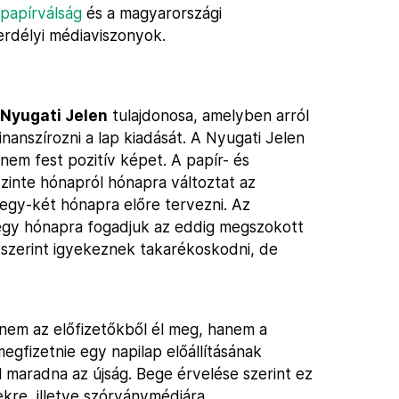
 papírválság
és a magyarországi
erdélyi médiaviszonyok.
Nyugati Jelen
tulajdonosa, amelyben arról
anszírozni a lap kiadását. A Nyugati Jelen
em fest pozitív képet. A papír- és
zinte hónapról hónapra változtat az
 egy-két hónapra előre tervezni. Az
y-egy hónapra fogadjuk az eddig megszokott
a szerint igyekeznek takarékoskodni, de
 nem az előfizetőkből él meg, hanem a
egfizetnie egy napilap előállításának
l maradna az újság. Bege érvelése szerint ez
re, illetve szórványmédiára.