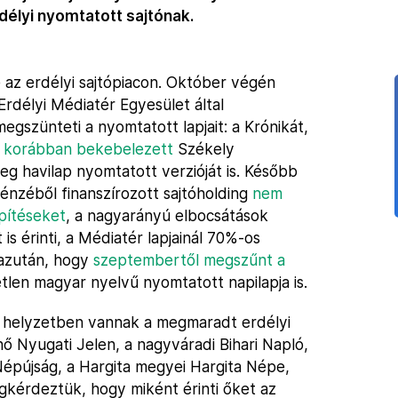
élyi nyomtatott sajtónak.
 az erdélyi sajtópiacon. Október végén
 Erdélyi Médiatér Egyesület által
egszünteti a nyomtatott lapjait: a Krónikát,
 korábban bekebelezett
Székely
eg havilap nyomtatott verzióját is. Később
pénzéből finanszírozott sajtóholding
nem
építéseket
, a nagyarányú elbocsátások
 is érinti, a Médiatér lapjainál 70%-os
 azután, hogy
szeptembertől megszűnt a
len magyar nyelvű nyomtatott napilapja is.
 helyzetben vannak a megmaradt erdélyi
ő Nyugati Jelen, a nagyváradi Bihari Napló,
épújság, a Hargita megyei Hargita Népe,
gkérdeztük, hogy miként érinti őket az