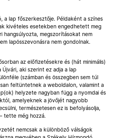
 a lap főszerkesztője. Példaként a színes
sak kivételes esetekben engedhetett meg
ri hangsúlyozta, megszorításokat nem
 sem lapösszevonásra nem gondolnak.
sorban az előfizetésekre és (hát minimális)
jvári, aki szerint ez adja a lap
ülönféle (számban és összegben sem túl
san feltüntetnek a weboldalon, valamint a
ap(ok) helyzete nagyban függ a nyomdai és
októl, amelyeknek a jövőjét nagyobb
csülni, természetesen ez is befolyásolja,
– tette még hozzá.
yzetét nemcsak a különböző válságok
Kovászna megyében a Székely Hírmondó