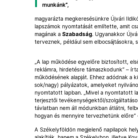
munkánk”,
magyarázta megkeresésünkre Újvári Ildikó,
lapszámok nyomtatását említette, amit c
magának a
Szabadság
. Ugyanakkor Újvá
terveznek, például sem elbocsájtásokra,
„A lap működése egyelőre biztosított, első
reklámra, hirdetésre támaszkodunk” – írta Ú
működésének alapját. Ehhez adódnak a k
sok/nagy) pályázatok, amelyeket nyilváno
nyomtatott lapban. „Mivel a nyomtatott l
terjesztői tevékenységektől/szolgáltatás
távlatban nem áll módunkban átlátni, felbe
hogyan és mennyire tervezhetünk előre” 
A Székelyföldön megjelenő napilapok hel
alakítják, hanem a Székelyhon, illetve 