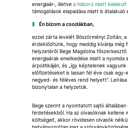
energiaár-, illetve
a háború miatt kialakult
támogatások elapadása miatt is átalakuló 
Én bízom a csodákban,
ezzel zárta levelét Böszörményi Zoltán, a
érdeklődtünk, hogy meddig kívánja még fin
helyzetéről Bege Magdolna főszerkesztő n
energiaárak emelkedése miatt a nyomda s
árpolitikáján, és „így képtelenek vagyunk
előfizetéseket is lassan fél éve csak eg
negyed- és féléves rend helyett”. Leírás
bizonytalan a helyzetük.
Bege szerint a nyomtatott sajtó általában
hirdetésekből. Ha az olvasóknak kellene m
költségeit, akkor rövidesen olvasók nélkü
hatványozottan igaz a szórványközösségek