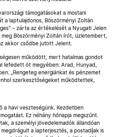
yarországi támogatásokat a mostani
át a laptulajdonos, Böszörményi Zoltán
es” – zárta az értékelését a Nyugati Jelen
 meg Böszörményi Zoltán írót, üzletembert,
z akkor csődbe jutott Jelent.
teségesen működött, mert hatalmas gondot
ltal lefedett öt megyében: Arad, Hunyad,
ben. „Rengeteg energiánkat és pénzemet
denhol szerkesztőségeket működtettek,
vő a havi veszteségünk. Kezdetben
ámogatást. Ez néhány hónapja megszűnt.
k, a személyi jövedelemadók állandóan
megdrágult a lapterjesztés, a postadíjak is