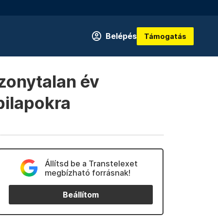
Belépés
Támogatás
izonytalan év
pilapokra
Állítsd be a Transtelexet
megbízható forrásnak!
Beállítom