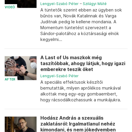
Lengyel-Szabó Péter
–
Szilágyi Máté
VIDEÓ
A tüntetők szerint ebben az ügyben sok
bűnös van, Novák Katalinnak és Varga
Juditnak pedig le kellene mondania. A
Momentum tüntetést szervezett a
Sándor-palotához a köztársasági elnök
kegyelmi...
A Last of Us maszkok még
taszítóbbak, ahogy látjuk, hogy igazi
emberekre teszik őket
Lengyel-Szabó Péter
AFTER
A speciális effektusok készítői
bemutatták, milyen aprólékos munkával
alkottak meg egy-egy gombaembert,
hogy rácsodálkozhassunk a munkájukra.
Hodász András a szexuális
zaklatásról: Irgalmatlanul nehéz
kimondani, és nem jókedvemben