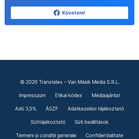
Követem!
© 2026 Transtelex – Van Másik Média S.R.L.
Impresszum
Etikai kódex
Médiaajánlat
Adó 3,5%
ÁSZF
Adatkezelési tájékoztató
Sütitájékoztató
Süti beállítások
Termeni și condiții generale
Confidențialitate