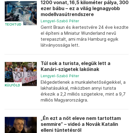
1200 vonat, 16,5 kilométer pálya, 300
ezer bábu – ez a világ legnagyobb
modellvasútrendszere
Lengyel-Szabó Péter
TECHTUD
Gerrit Braun és ikertestvére 24 éve kezdte
el építeni a Miniatur Wunderland nevű
terepasztalt, ami mára Hamburg egyik
látványossága lett.
Túl sok a turista, elegük lett a
Kanári-szigetek lakóinak
Lengyel-Szabó Péter
Elégedetlenek a munkalehetőségeikkel, a
KÜLFÖLD
lakhatásukkal, miközben annyi turista
érkezik a 2,2 milliós szigetekre, mint a 9,7
milliós Magyarországra.
„Én ezt a nőt eleve nem tartottam
semmire” – videó a Novák Katalin
elleni tüntetésről