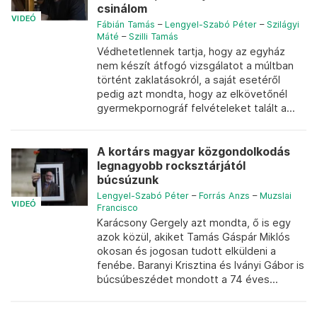
csinálom
VIDEÓ
Fábián Tamás
–
Lengyel-Szabó Péter
–
Szilágyi
Máté
–
Szilli Tamás
Védhetetlennek tartja, hogy az egyház
nem készít átfogó vizsgálatot a múltban
történt zaklatásokról, a saját esetéről
pedig azt mondta, hogy az elkövetőnél
gyermekpornográf felvételeket talált a...
A kortárs magyar közgondolkodás
legnagyobb rocksztárjától
búcsúzunk
Lengyel-Szabó Péter
–
Forrás Anzs
–
Muzslai
VIDEÓ
Francisco
Karácsony Gergely azt mondta, ő is egy
azok közül, akiket Tamás Gáspár Miklós
okosan és jogosan tudott elküldeni a
fenébe. Baranyi Krisztina és Iványi Gábor is
búcsúbeszédet mondott a 74 éves...