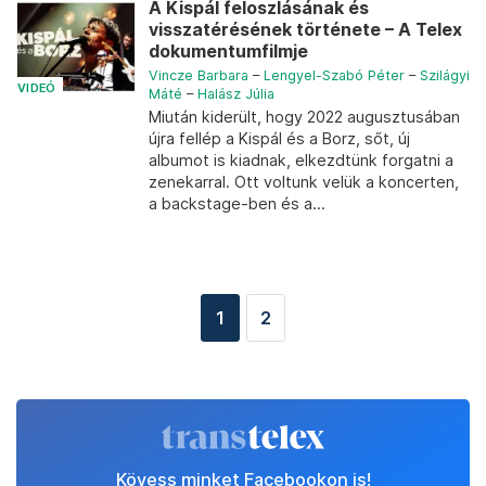
A Kispál feloszlásának és
visszatérésének története – A Telex
dokumentumfilmje
Vincze Barbara
–
Lengyel-Szabó Péter
–
Szilágyi
VIDEÓ
Máté
–
Halász Júlia
Miután kiderült, hogy 2022 augusztusában
újra fellép a Kispál és a Borz, sőt, új
albumot is kiadnak, elkezdtünk forgatni a
zenekarral. Ott voltunk velük a koncerten,
a backstage-ben és a...
1
2
Kövess minket Facebookon is!