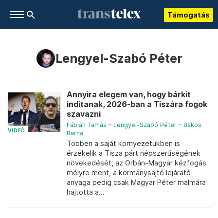
Támogatás
Lengyel-Szabó Péter
Annyira elegem van, hogy bárkit
indítanak, 2026-ban a Tiszára fogok
szavazni
Fábián Tamás
–
Lengyel-Szabó Péter
–
Bakos
VIDEÓ
Barna
Többen a saját környezetükben is
érzékelik a Tisza párt népszerűségének
növekedését, az Orbán-Magyar kézfogás
mélyre ment, a kormánysajtó lejárató
anyaga pedig csak Magyar Péter malmára
hajtotta a...