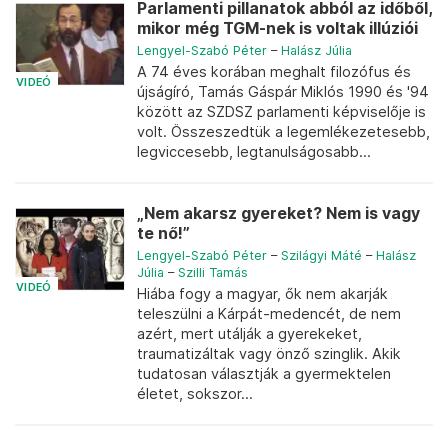
Parlamenti pillanatok abból az időből,
mikor még TGM-nek is voltak illúziói
Lengyel-Szabó Péter
–
Halász Júlia
A 74 éves korában meghalt filozófus és
VIDEÓ
újságíró, Tamás Gáspár Miklós 1990 és '94
között az SZDSZ parlamenti képviselője is
volt. Összeszedtük a legemlékezetesebb,
legviccesebb, legtanulságosabb...
„Nem akarsz gyereket? Nem is vagy
te nő!”
Lengyel-Szabó Péter
–
Szilágyi Máté
–
Halász
Júlia
–
Szilli Tamás
VIDEÓ
Hiába fogy a magyar, ők nem akarják
teleszülni a Kárpát-medencét, de nem
azért, mert utálják a gyerekeket,
traumatizáltak vagy önző szinglik. Akik
tudatosan választják a gyermektelen
életet, sokszor...