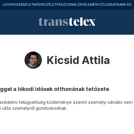
LEGFRISSEBB
ÉLETMÓD
KÖZÉLET
PÉNZCSINÁLÓK
VÉLEMÉNY
ZÖLD
ADATBANK.RO
Kicsid Attila
ggel a lókodi idősek otthonának tetőzete
avédelmi felügyelőség közleménye szerint személyi sérülés nem
5 idős személyről gondoskodnak.