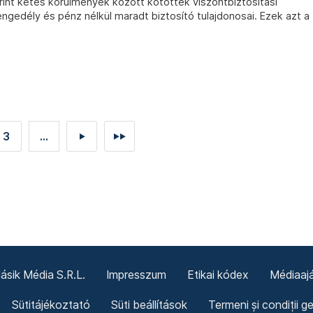
int kétes körülmények között kötöttek viszontbiztosítási
gedély és pénz nélkül maradt biztosító tulajdonosai. Ezek azt a
3
...
►
►►
sik Média S.R.L.
Impresszum
Etikai kódex
Médiaajá
Sütitájékoztató
Süti beállítások
Termeni și condiții g