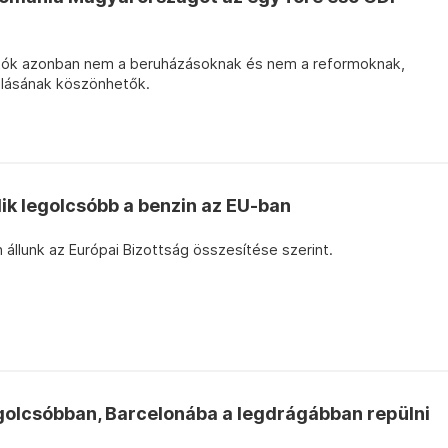
tók azonban nem a beruházásoknak és nem a reformoknak,
olásának köszönhetők.
k legolcsóbb a benzin az EU-ban
 állunk az Európai Bizottság összesítése szerint.
golcsóbban, Barcelonába a legdrágábban repülni