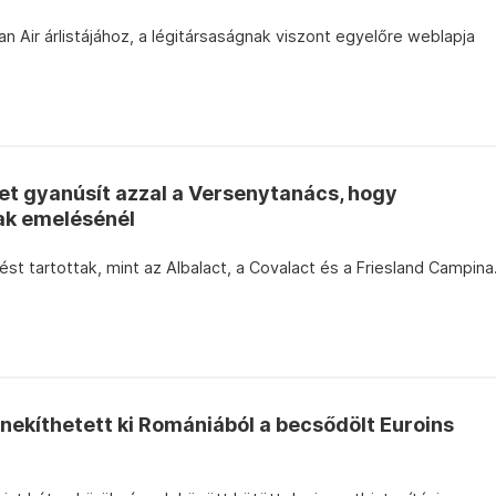
Dan Air árlistájához, a légitársaságnak viszont egyelőre weblapja
ket gyanúsít azzal a Versenytanács, hogy
ak emelésénél
ést tartottak, mint az Albalact, a Covalact és a Friesland Campina
enekíthetett ki Romániából a becsődölt Euroins