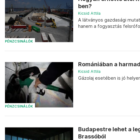
ben?
Kicsid Attila
A látványos gazdasági muta
hanem a fogyasztás felsróf
PÉNZCSINÁLÓK
Romániában a harmadi
Kicsid Attila
Gázolaj esetében is jó helyen
PÉNZCSINÁLÓK
Budapestre lehet a le
Brassóból