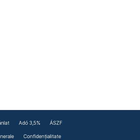
nlat
Adó 3,5%
ÁSZF
enerale
Confidențialitate