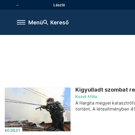
László
Menü
Kereső
Kigyulladt szombat re
Kicsid Attila
A Hargita megyei katasztróf
történt. A létesítményben 4
KÖZÉLET