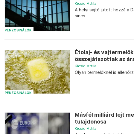
Kicsid Attila
A helyi sajtó jutott hozzá a 
sincs.
PÉNZCSINÁLÓK
Étolaj- és vajtermelő
összejátszottak az ár
Kicsid Attila
Olyan termelőknél is ellenőrz
PÉNZCSINÁLÓK
Másfél milliárd lejt m
tulajdonosa
Kicsid Attila