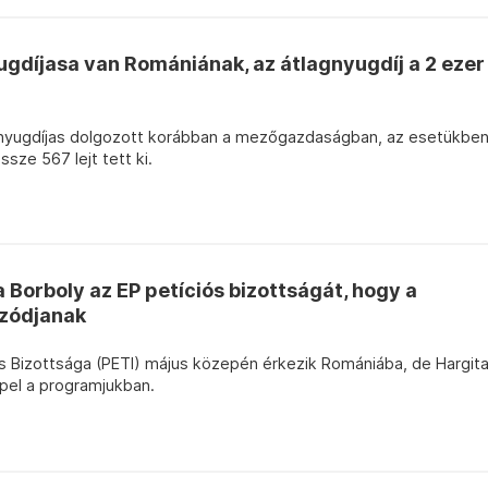
ugdíjasa van Romániának, az átlagnyugdíj a 2 ezer
nyugdíjas dolgozott korábban a mezőgazdaságban, az esetükbe
sze 567 lejt tett ki.
 Borboly az EP petíciós bizottságát, hogy a
zódjanak
ós Bizottsága (PETI) május közepén érkezik Romániába, de Hargit
pel a programjukban.