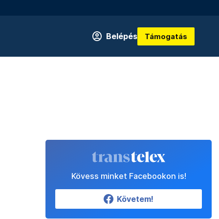
Belépés
Támogatás
Kövess minket Facebookon is!
Követem!