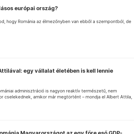
llásos európai ország?
od, hogy Románia az élmezőnyben van ebből a szempontból, de
tilával: egy vállalat életében is kell lennie
omániai adminisztráció is nagyon reaktív természetű, nem
r cselekednek, amikor már megtörtént – mondja el Albert Attila,
Románia Magyarországot az egy főre eső GDP-