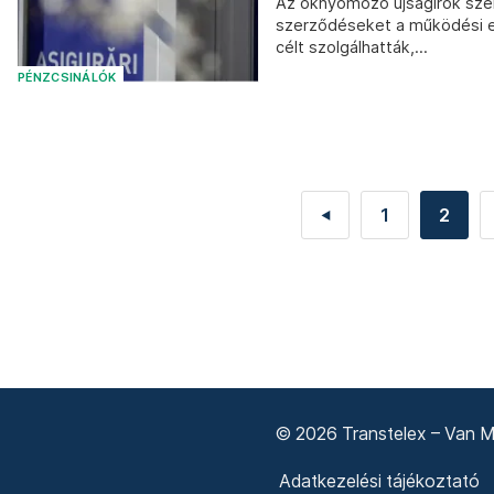
Az oknyomozó újságírók szer
szerződéseket a működési en
célt szolgálhatták,...
PÉNZCSINÁLÓK
1
2
◄
© 2026 Transtelex – Van Má
Adatkezelési tájékoztató