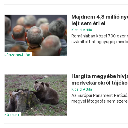
Majdnem 4,8 millió ny
lejt sem éri el
Kicsid Attila
Romániában közel 700 ezer 
számított átlagnyugdíj mindös
PÉNZCSINÁLÓK
Hargita megyébe hívja
medvekárokról tájéko
Kicsid Attila
Az Európai Parlament Petíci
megyei látogatás nem szere
KÖZÉLET