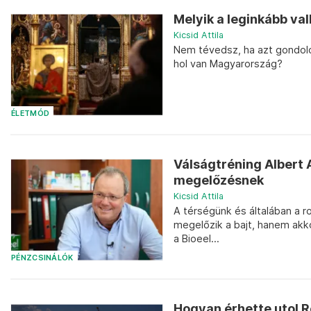
Melyik a leginkább va
Kicsid Attila
Nem tévedsz, ha azt gondol
hol van Magyarország?
ÉLETMÓD
Válságtréning Albert At
megelőzésnek
Kicsid Attila
A térségünk és általában a r
megelőzik a bajt, hanem akko
a Bioeel...
PÉNZCSINÁLÓK
Hogyan érhette utol 