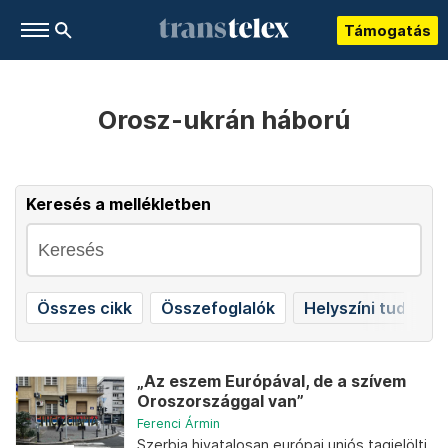
Támogatás
Orosz-ukrán háború
Keresés a mellékletben
Összes cikk
Összefoglalók
Helyszíni tudósít
„Az eszem Európával, de a szívem
Oroszországgal van”
Ferenci Ármin
Szerbia hivatalosan európai uniós tagjelölti