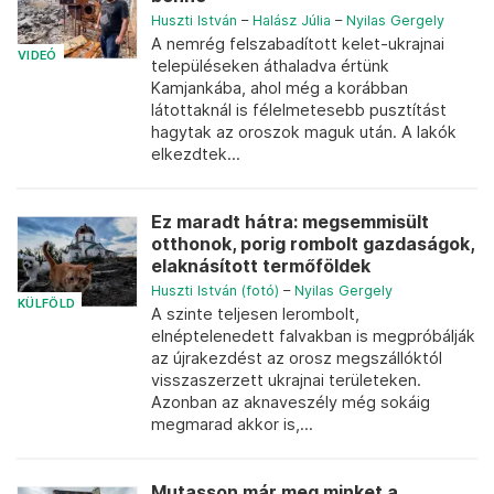
Huszti István
–
Halász Júlia
–
Nyilas Gergely
A nemrég felszabadított kelet-ukrajnai
VIDEÓ
településeken áthaladva értünk
Kamjankába, ahol még a korábban
látottaknál is félelmetesebb pusztítást
hagytak az oroszok maguk után. A lakók
elkezdtek...
Ez maradt hátra: megsemmisült
otthonok, porig rombolt gazdaságok,
elaknásított termőföldek
Huszti István (fotó)
–
Nyilas Gergely
KÜLFÖLD
A szinte teljesen lerombolt,
elnéptelenedett falvakban is megpróbálják
az újrakezdést az orosz megszállóktól
visszaszerzett ukrajnai területeken.
Azonban az aknaveszély még sokáig
megmarad akkor is,...
Mutasson már meg minket a