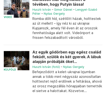
tévében, hogy Putyin lássa!
Huszti István
–
Simor Dániel
–
Lengyel-Szabó
Péter
–
Nyilas Gergely
VIDEÓ
Romba dőlt híd, szétlőtt házak, holttestek
az út mellett – így néz ki az ukrajnai
Kupjanszk, amely fél éven át az oroszok
fennhatósága alatt volt. Videóriport a
frissen felszabadított városból.
Az egyik gödörben egy egész család
feküdt, szülők és két gyerek. A lábuk
alapján próbálják őket...
Huszti István (fotó)
–
Nyilas Gergely
KÜLFÖLD
Befejeződött a kelet-ukrajnai Izjumban
annak a több mint négyszáz azonosítatlan
holttestet rejtő erdőnek a feltárása, ahová
az orosz megszállás hónapjaiban temették
el sietve a halottakat. Közvetve...