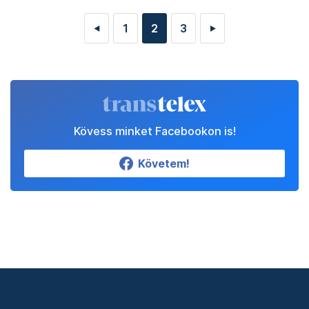
1
2
3
◄
►
Kövess minket Facebookon is!
Követem!