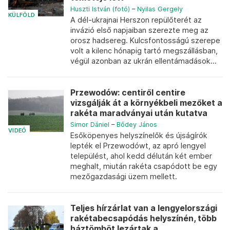
Huszti István (fotó)
–
Nyilas Gergely
KÜLFÖLD
A dél-ukrajnai Herszon repülőterét az
invázió első napjaiban szerezte meg az
orosz hadsereg. Kulcsfontosságú szerepe
volt a kilenc hónapig tartó megszállásban,
végül azonban az ukrán ellentámadások...
Przewodów: centiről centire
vizsgálják át a környékbeli mezőket a
rakéta maradványai után kutatva
Simor Dániel
–
Bődey János
VIDEÓ
Esőköpenyes helyszínelők és újságírók
lepték el Przewodówt, az apró lengyel
települést, ahol kedd délután két ember
meghalt, miután rakéta csapódott be egy
mezőgazdasági üzem mellett.
Teljes hírzárlat van a lengyelországi
rakétabecsapódás helyszínén, több
háztömböt lezártak a...