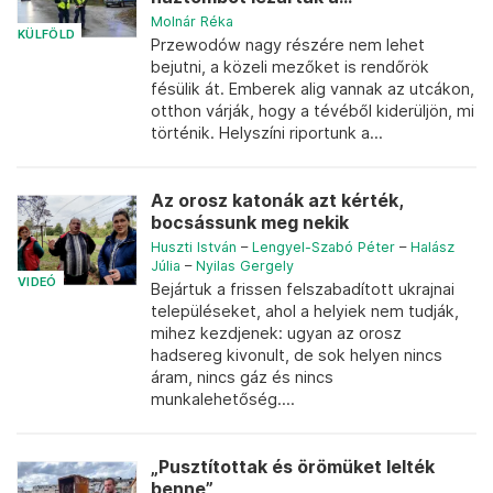
Molnár Réka
KÜLFÖLD
Przewodów nagy részére nem lehet
bejutni, a közeli mezőket is rendőrök
fésülik át. Emberek alig vannak az utcákon,
otthon várják, hogy a tévéből kiderüljön, mi
történik. Helyszíni riportunk a...
Az orosz katonák azt kérték,
bocsássunk meg nekik
Huszti István
–
Lengyel-Szabó Péter
–
Halász
Júlia
–
Nyilas Gergely
VIDEÓ
Bejártuk a frissen felszabadított ukrajnai
településeket, ahol a helyiek nem tudják,
mihez kezdjenek: ugyan az orosz
hadsereg kivonult, de sok helyen nincs
áram, nincs gáz és nincs
munkalehetőség....
„Pusztítottak és örömüket lelték
benne”