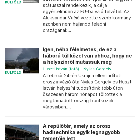
KÜLFÖLD
státusszal rendelkezik, a célja
egyértelműen az EU-ba való felvétel. Az
Aleksandar Vučić vezette szerb kormány
azonban nem hajlandó feladni
országának...
Igen, néha félelmetes, de ez a
háború túl közel van ahhoz, hogy ne
a helyszínről mutassuk meg
Huszti István (fotó)
–
Nyilas Gergely
KÜLFÖLD
A február 24-én Ukrajna ellen indított
orosz invázió óta Nyilas Gergely és Huszti
István helyszíni tudósítóink több úton
összesen három hónapot töltöttek a
megtámadott ország frontközeli
városaiban....
A repülőtér, amely az orosz
haditechnika egyik legnagyobb
temetője lett