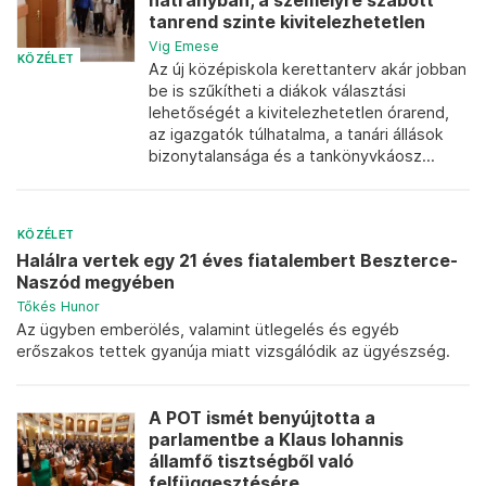
hátrányban, a személyre szabott
tanrend szinte kivitelezhetetlen
Vig Emese
KÖZÉLET
Az új középiskola kerettanterv akár jobban
be is szűkítheti a diákok választási
lehetőségét a kivitelezhetetlen órarend,
az igazgatók túlhatalma, a tanári állások
bizonytalansága és a tankönyvkáosz...
KÖZÉLET
Halálra vertek egy 21 éves fiatalembert Beszterce-
Naszód megyében
Tőkés Hunor
Az ügyben emberölés, valamint ütlegelés és egyéb
erőszakos tettek gyanúja miatt vizsgálódik az ügyészség.
A POT ismét benyújtotta a
parlamentbe a Klaus Iohannis
államfő tisztségből való
felfüggesztésére...