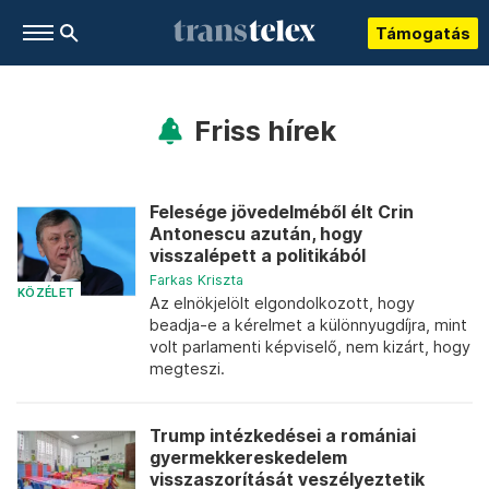
Támogatás
Friss hírek
Felesége jövedelméből élt Crin
Antonescu azután, hogy
visszalépett a politikából
Farkas Kriszta
KÖZÉLET
Az elnökjelölt elgondolkozott, hogy
beadja-e a kérelmet a különnyugdíjra, mint
volt parlamenti képviselő, nem kizárt, hogy
megteszi.
Trump intézkedései a romániai
gyermekkereskedelem
visszaszorítását veszélyeztetik