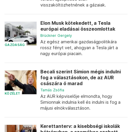
visszaköltözhetnének a gázaiak.
Elon Musk kötekedett, a Tesla
európai eladásai összeomlottak
Brückner Gergely
Az egész amerikai gazdaságpolitikára
GAZDASÁG
rossz fényt vet, ahogyan a Tesla járt a
nagy európai piacain.
Becali szerint Simion mégis indulni
fog a választásokon, de az AUR
császára ő marad
Tamás Zsófia
KÖZÉLET
Az AUR képviselője elmondta, hogy
Simionnak indulnia kell és indulni is fog a
májusi elnökválasztáson.
Kerettanterv: a kisebbségi iskolák