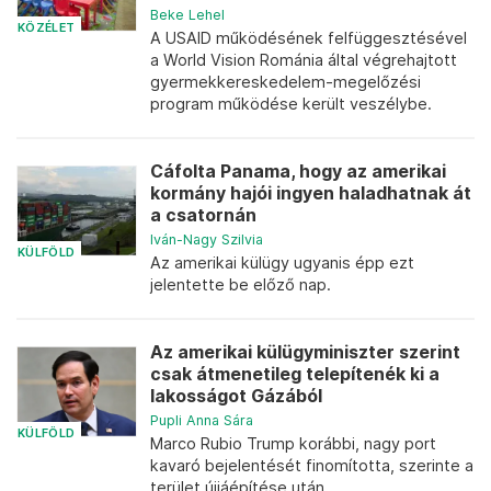
Beke Lehel
KÖZÉLET
A USAID működésének felfüggesztésével
a World Vision Románia által végrehajtott
gyermekkereskedelem-megelőzési
program működése került veszélybe.
Cáfolta Panama, hogy az amerikai
kormány hajói ingyen haladhatnak át
a csatornán
Iván-Nagy Szilvia
KÜLFÖLD
Az amerikai külügy ugyanis épp ezt
jelentette be előző nap.
Az amerikai külügyminiszter szerint
csak átmenetileg telepítenék ki a
lakosságot Gázából
Pupli Anna Sára
KÜLFÖLD
Marco Rubio Trump korábbi, nagy port
kavaró bejelentését finomította, szerinte a
terület újjáépítése után