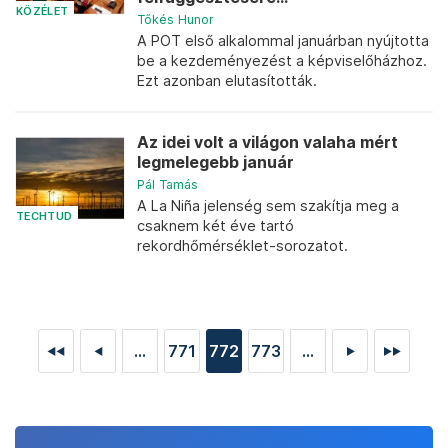
KÖZÉLET
Tőkés Hunor
A POT első alkalommal januárban nyújtotta
be a kezdeményezést a képviselőházhoz.
Ezt azonban elutasították.
Az idei volt a világon valaha mért
legmelegebb január
Pál Tamás
A La Niña jelenség sem szakítja meg a
TECHTUD
csaknem két éve tartó
rekordhőmérséklet-sorozatot.
...
771
772
773
...
◄◄
◄
►
►►