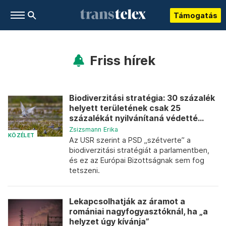
Támogatás
Friss hírek
Biodiverzitási stratégia: 30 százalék
helyett területének csak 25
százalékát nyilvánítaná védetté...
Zsizsmann Erika
KÖZÉLET
Az USR szerint a PSD „szétverte” a
biodiverzitási stratégiát a parlamentben,
és ez az Európai Bizottságnak sem fog
tetszeni.
Lekapcsolhatják az áramot a
romániai nagyfogyasztóknál, ha „a
helyzet úgy kívánja”