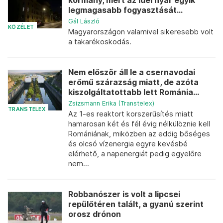
kormány, mert az idei nyár egyik
legmagasabb fogyasztását...
Gál László
KÖZÉLET
Magyarországon valamivel sikeresebb volt
a takarékoskodás.
Nem először áll le a csernavodai
erőmű szárazság miatt, de azóta
kiszolgáltatottabb lett Románia...
Zsizsmann Erika (Transtelex)
TRANSTELEX
Az 1-es reaktort korszerűsítés miatt
hamarosan két és fél évig nélkülöznie kell
Romániának, miközben az eddig bőséges
és olcsó vízenergia egyre kevésbé
elérhető, a napenergiát pedig egyelőre
nem...
Robbanószer is volt a lipcsei
repülőtéren talált, a gyanú szerint
orosz drónon