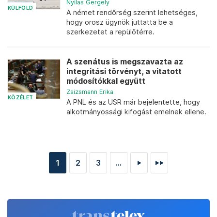
Nyilas Gergely
KÜLFÖLD
A német rendőrség szerint lehetséges,
hogy orosz ügynök juttatta be a
szerkezetet a repülőtérre.
A szenátus is megszavazta az
integritási törvényt, a vitatott
módosítókkal együtt
Zsizsmann Erika
KÖZÉLET
A PNL és az USR már bejelentette, hogy
alkotmányossági kifogást emelnek ellene.
1
2
3
...
►
►►