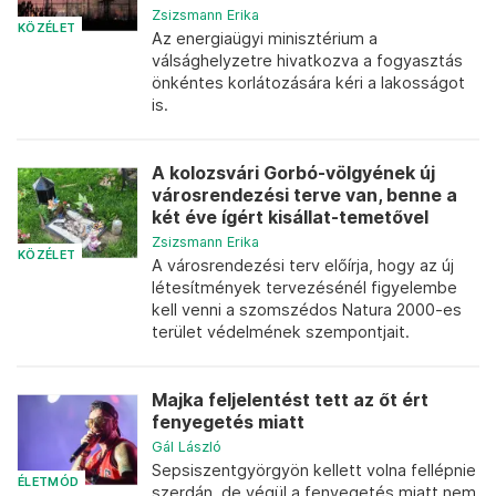
Zsizsmann Erika
KÖZÉLET
Az energiaügyi minisztérium a
válsághelyzetre hivatkozva a fogyasztás
önkéntes korlátozására kéri a lakosságot
is.
A kolozsvári Gorbó-völgyének új
városrendezési terve van, benne a
két éve ígért kisállat-temetővel
Zsizsmann Erika
KÖZÉLET
A városrendezési terv előírja, hogy az új
létesítmények tervezésénél figyelembe
kell venni a szomszédos Natura 2000-es
terület védelmének szempontjait.
Majka feljelentést tett az őt ért
fenyegetés miatt
Gál László
Sepsiszentgyörgyön kellett volna fellépnie
ÉLETMÓD
szerdán, de végül a fenyegetés miatt nem