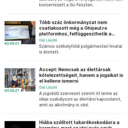
koncertezett a Sic Feszten.
Több száz önkormányzat nem
csatlakozott még a Ghișeul.ro
platformhoz, felfüggeszthetik a...
Gál László
KÖZÉLET
Számos székelyföldi polgármesteri hivatal
is érintett.
Accept: Nemcsak az élettársak
kötelezettségeit, hanem a jogaikat is
el kellene ismerni
Gál László
KÖZÉLET
A jogvédő szervezet szerint itt lenne az
ideje szabályozni az élettársi kapcsolatot,
amit az alkotmány is véd.
Hiába szólított takarékoskodásra a