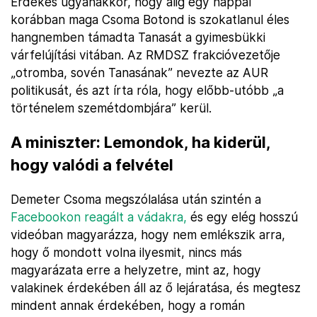
Érdekes ugyanakkor, hogy alig egy nappal
korábban maga Csoma Botond is szokatlanul éles
hangnemben támadta Tanasát a gyimesbükki
várfelújítási vitában. Az RMDSZ frakcióvezetője
„otromba, sovén Tanasának” nevezte az AUR
politikusát, és azt írta róla, hogy előbb-utóbb „a
történelem szemétdombjára” kerül.
A miniszter: Lemondok, ha kiderül,
hogy valódi a felvétel
Demeter Csoma megszólalása után szintén a
Facebookon reagált a vádakra,
és egy elég hosszú
videóban magyarázza, hogy nem emlékszik arra,
hogy ő mondott volna ilyesmit, nincs más
magyarázata erre a helyzetre, mint az, hogy
valakinek érdekében áll az ő lejáratása, és megtesz
mindent annak érdekében, hogy a román