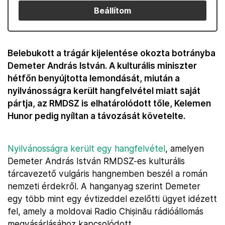
Beállítom
Belebukott a trágár kijelentése okozta botrányba
Demeter András István. A kulturális miniszter
hétfőn benyújtotta lemondását, miután a
nyilvánosságra került hangfelvétel miatt saját
pártja, az RMDSZ is elhatárolódott tőle, Kelemen
Hunor pedig nyíltan a távozását követelte.
Nyilvánosságra került egy hangfelvétel
, amelyen
Demeter András István RMDSZ-es kulturális
tárcavezető vulgáris hangnemben beszél a román
nemzeti érdekről. A hanganyag szerint Demeter
egy több mint egy évtizeddel ezelőtti ügyet idézett
fel, amely a moldovai Radio Chișinău rádióállomás
megvásárlásához kapcsolódott.