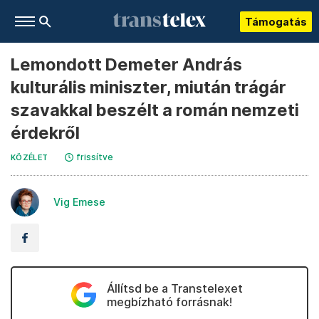
Támogatás
Lemondott Demeter András
kulturális miniszter, miután trágár
szavakkal beszélt a román nemzeti
érdekről
frissítve
KÖZÉLET
Vig Emese
Állítsd be a Transtelexet
megbízható forrásnak!