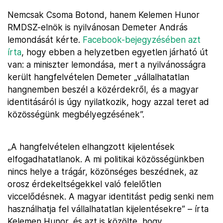
Nemcsak Csoma Botond, hanem Kelemen Hunor
RMDSZ-elnök is nyilvánosan Demeter András
lemondását kérte.
Facebook-bejegyzésében azt
írta
, hogy ebben a helyzetben egyetlen járható út
van: a miniszter lemondása, mert a nyilvánosságra
került hangfelvételen Demeter „vállalhatatlan
hangnemben beszél a közérdekről, és a magyar
identitásáról is úgy nyilatkozik, hogy azzal teret ad
közösségünk megbélyegzésének”.
„A hangfelvételen elhangzott kijelentések
elfogadhatatlanok. A mi politikai közösségünkben
nincs helye a trágár, közönséges beszédnek, az
orosz érdekeltségekkel való felelőtlen
viccelődésnek. A magyar identitást pedig senki nem
használhatja fel vállalhatatlan kijelentésekre” – írta
Kelemen Hunor, és azt is közölte, hogy