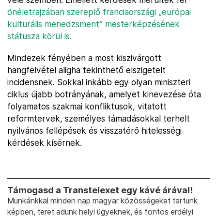
önéletrajzában szereplő franciaországi „európai
kulturális menedzsment” mesterképzésének
státusza körül is.
Mindezek fényében a most kiszivárgott
hangfelvétel aligha tekinthető elszigetelt
incidensnek. Sokkal inkább egy olyan miniszteri
ciklus újabb botrányának, amelyet kinevezése óta
folyamatos szakmai konfliktusok, vitatott
reformtervek, személyes támadásokkal terhelt
nyilvános fellépések és visszatérő hitelességi
kérdések kísérnek.
Támogasd a Transtelexet egy kávé árával!
Munkánkkal minden nap magyar közösségeket tartunk
képben, teret adunk helyi ügyeknek, és fontos erdélyi