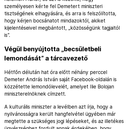
személyesen kérte fel Demetert miniszteri
tisztségének elhagyására, és arra is felszólította,
hogy kérjen bocsánatot mindazoktól, akiket
kijelentéseivel megbántott, „közösségünk tagjaitól
is”.
Végül benyújtotta „becsületbeli
lemondását” a tárcavezető
Hétfőn délután hat óra előtt néhány perccel
Demeter András István saját Facebook-oldalán is
közzétette lemondólevelét, amelyet Ilie Bolojan
miniszterelnöknek címzett.
A kulturális miniszter a levélben azt írja, hogy a
nyilvánosságra került hangfelvétel ügyében már
megtette a szükséges jogi lépéseket, és az illetékes
ügyészséghez fordult annak érdekében, hogy