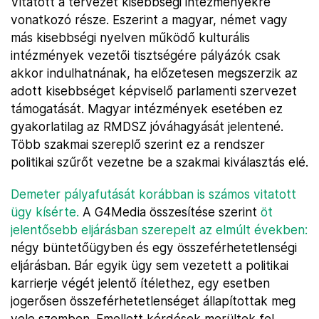
Vitatott a tervezet kisebbségi intézményekre
vonatkozó része. Eszerint a magyar, német vagy
más kisebbségi nyelven működő kulturális
intézmények vezetői tisztségére pályázók csak
akkor indulhatnának, ha előzetesen megszerzik az
adott kisebbséget képviselő parlamenti szervezet
támogatását. Magyar intézmények esetében ez
gyakorlatilag az RMDSZ jóváhagyását jelentené.
Több szakmai szereplő szerint ez a rendszer
politikai szűrőt vezetne be a szakmai kiválasztás elé.
Demeter pályafutását korábban is számos vitatott
ügy kísérte.
A G4Media összesítése szerint
öt
jelentősebb eljárásban szerepelt az elmúlt években:
négy büntetőügyben és egy összeférhetetlenségi
eljárásban. Bár egyik ügy sem vezetett a politikai
karrierje végét jelentő ítélethez, egy esetben
jogerősen összeférhetetlenséget állapítottak meg
vele szemben. Emellett kérdések merültek fel