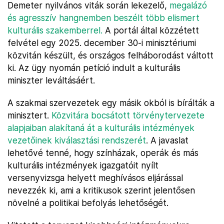
Demeter nyilvános viták során lekezelő,
megalázó
és agresszív hangnemben beszélt több elismert
kulturális szakemberrel.
A portál által közzétett
felvétel egy 2025. december 30-i minisztériumi
közvitán készült, és országos felháborodást váltott
ki. Az ügy nyomán petíció indult a kulturális
miniszter leváltásáért.
A szakmai szervezetek egy másik okból is bírálták a
minisztert.
Közvitára bocsátott törvénytervezete
alapjaiban alakítaná át a kulturális intézmények
vezetőinek kiválasztási rendszerét
. A javaslat
lehetővé tenné, hogy színházak, operák és más
kulturális intézmények igazgatóit nyílt
versenyvizsga helyett meghívásos eljárással
nevezzék ki, ami a kritikusok szerint jelentősen
növelné a politikai befolyás lehetőségét.