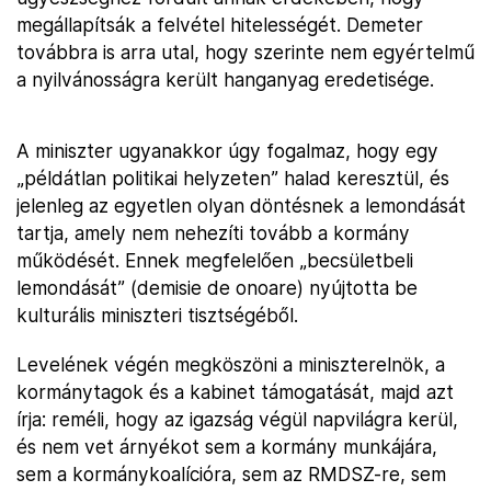
megállapítsák a felvétel hitelességét. Demeter
továbbra is arra utal, hogy szerinte nem egyértelmű
a nyilvánosságra került hanganyag eredetisége.
A miniszter ugyanakkor úgy fogalmaz, hogy egy
„példátlan politikai helyzeten” halad keresztül, és
jelenleg az egyetlen olyan döntésnek a lemondását
tartja, amely nem nehezíti tovább a kormány
működését. Ennek megfelelően „becsületbeli
lemondását” (demisie de onoare) nyújtotta be
kulturális miniszteri tisztségéből.
Levelének végén megköszöni a miniszterelnök, a
kormánytagok és a kabinet támogatását, majd azt
írja: reméli, hogy az igazság végül napvilágra kerül,
és nem vet árnyékot sem a kormány munkájára,
sem a kormánykoalícióra, sem az RMDSZ-re, sem