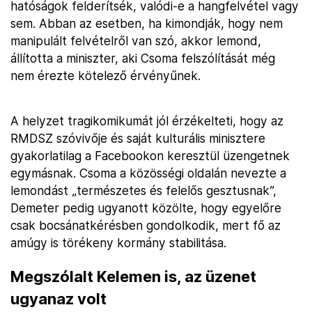
hatóságok felderítsék, valódi-e a hangfelvétel vagy
sem. Abban az esetben, ha kimondják, hogy nem
manipulált felvételről van szó, akkor lemond,
állította a miniszter, aki Csoma felszólítását még
nem érezte kötelező érvényűnek.
A helyzet tragikomikumát jól érzékelteti, hogy az
RMDSZ szóvivője és saját kulturális minisztere
gyakorlatilag a Facebookon keresztül üzengetnek
egymásnak. Csoma a közösségi oldalán nevezte a
lemondást „természetes és felelős gesztusnak”,
Demeter pedig ugyanott közölte, hogy egyelőre
csak bocsánatkérésben gondolkodik, mert fő az
amúgy is törékeny kormány stabilitása.
Megszólalt Kelemen is, az üzenet
ugyanaz volt