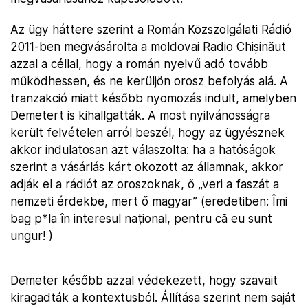
Az ügy háttere szerint a Román Közszolgálati Rádió
2011-ben megvásárolta a moldovai Radio Chișinăut
azzal a céllal, hogy a román nyelvű adó tovább
működhessen, és ne kerüljön orosz befolyás alá. A
tranzakció miatt később nyomozás indult, amelyben
Demetert is kihallgatták. A most nyilvánosságra
került felvételen arról beszél, hogy az ügyésznek
akkor indulatosan azt válaszolta: ha a hatóságok
szerint a vásárlás kárt okozott az államnak, akkor
adják el a rádiót az oroszoknak, ő „veri a faszát a
nemzeti érdekbe, mert ő magyar” (eredetiben: Îmi
bag p*la în interesul național, pentru că eu sunt
ungur! )
Demeter később azzal védekezett, hogy szavait
kiragadták a kontextusból. Állítása szerint nem saját