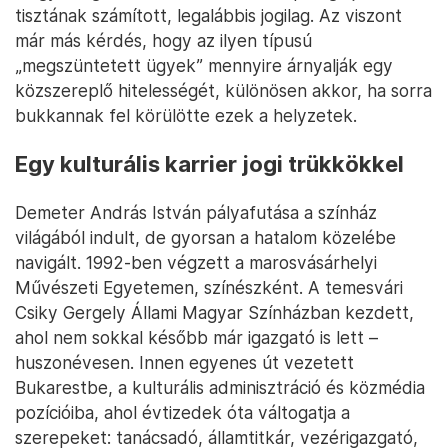
tisztának számított, legalábbis jogilag. Az viszont
már más kérdés, hogy az ilyen típusú
„megszüntetett ügyek” mennyire árnyalják egy
közszereplő hitelességét, különösen akkor, ha sorra
bukkannak fel körülötte ezek a helyzetek.
Egy kulturális karrier jogi trükkökkel
Demeter András István pályafutása a színház
világából indult, de gyorsan a hatalom közelébe
navigált. 1992-ben végzett a marosvásárhelyi
Művészeti Egyetemen, színészként. A temesvári
Csiky Gergely Állami Magyar Színházban kezdett,
ahol nem sokkal később már igazgató is lett –
huszonévesen. Innen egyenes út vezetett
Bukarestbe, a kulturális adminisztráció és közmédia
pozícióiba, ahol évtizedek óta váltogatja a
szerepeket: tanácsadó, államtitkár, vezérigazgató,