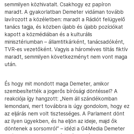
semmilyen közhivatalt. Csakhogy ez papíron
maradt. A gyakorlatban Demeter vidáman tovább
lavírozott a közéletben: maradt a Rádiót felügyelő
tanács tagja, és közben újabb és újabb pozíciókat
kapott a közmédiában és a kulturális
minisztériumban – államtitkárként, tanácsadóként,
TVR-es vezetőként. Vagyis a hároméves tiltás fiktív
maradt, semmilyen következményt nem vont maga
után.
És hogy mit mondott maga Demeter, amikor
szembesítették a jogerős bírósági döntéssel? A
reakciója így hangzott: „Nem áll szándékomban
lemondani, mert továbbra is úgy gondolom, hogy ez
az eljárás nem volt tisztességes. A Parlament dönt
az ilyen ügyekben, és ha eljön az ideje, majd ők
döntenek a sorsomról” – idézi a G4Media Demeter