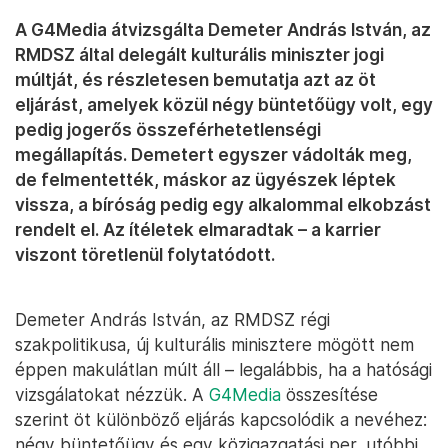
A G4Media átvizsgálta Demeter András István, az
RMDSZ által delegált kulturális miniszter jogi
múltját, és részletesen bemutatja azt az öt
eljárást, amelyek közül négy büntetőügy volt, egy
pedig jogerős összeférhetetlenségi
megállapítás. Demetert egyszer vádolták meg,
de felmentették, máskor az ügyészek léptek
vissza, a bíróság pedig egy alkalommal elkobzást
rendelt el. Az ítéletek elmaradtak – a karrier
viszont töretlenül folytatódott.
Demeter András István, az RMDSZ régi
szakpolitikusa, új kulturális minisztere mögött nem
éppen makulátlan múlt áll – legalábbis, ha a hatósági
vizsgálatokat nézzük. A
G4Media
összesítése
szerint öt különböző eljárás kapcsolódik a nevéhez:
négy büntetőügy és egy közigazgatási per, utóbbi