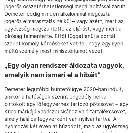
jogerős összeférhetetlenségi megállapítással zárult.
Demeter eddig minden alkalommal megúszta
jogerős elmarasztalás nélkül – vagy azért, mert az
ügyészség megszüntette az eljárást, vagy mert a
bíróság felmentette. Ettől függetlenül a portál
szerint komoly kérdéseket vet fel, hogy egy ilyen
múltú személy most minisztériumot vezet.
„Egy olyan rendszer áldozata vagyok,
amelyik nem ismeri el a hibáit”
Demeter legutóbbi büntetőügye 2020-ban indult,
amikor a hatóságok szerint engedély nélkül
birtokolt egy lőfegyverhez tartozó pótcsövet – egy
Krico márkájú vadászpuskához való tartalékcsövet,
amely halálos fegyverként van nyilvántartva. A
nyomozás két éven át húzódott, majd az ügyészség