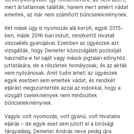
mert ártatlannak találták, hanem mert amiért vádat
emeltek, az már nem számított bűncselekménynek.
Két másik ügy is nyomozás alá került, egyik 2015-
ben, másik 2016-ban indult, mindkettő hivatali
visszaélés gyanújával. Ezekben az ügyészek azt
vizsgálták, hogy Demeter közszolgálati pozícióját
használta-e fel saját vagy mások jogtalan előnyhöz
juttatására, de a részletek homályosak, és az akták
nem nyilvánosak. Amit tudni lehet: az ügyészek
egyik esetben sem emeltek vádat, és mindkét
eljárást megszüntették azzal az indokkal, hogy a
vizsgált cselekmények nem minősültek
bűncselekménynek.
Vagyis: volt nyomozás, volt gyanú, volt hivatalos
eljárás – de egyik eset sem jutott el a bírósági
tárgyalásig, Demeter András neve pedig újra