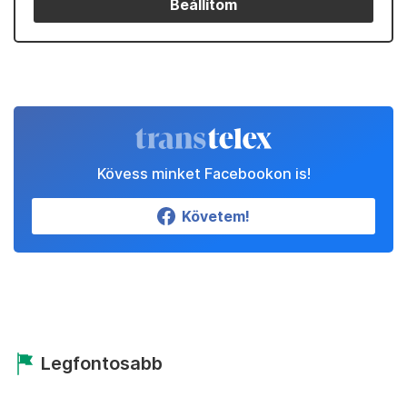
Beállítom
Kövess minket Facebookon is!
Követem!
Legfontosabb