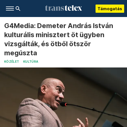
Támogatás
G4Media: Demeter András István
kulturális minisztert öt ügyben
vizsgálták, és ötből ötször
megúszta
KÖZÉLET
KULTÚRA