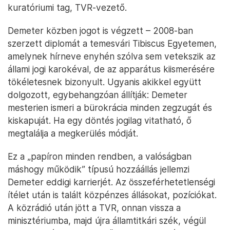
kuratóriumi tag, TVR-vezető.
Demeter közben jogot is végzett – 2008-ban
szerzett diplomát a temesvári Tibiscus Egyetemen,
amelynek hírneve enyhén szólva sem vetekszik az
állami jogi karokéval, de az apparátus kiismerésére
tökéletesnek bizonyult. Ugyanis akikkel együtt
dolgozott, egybehangzóan állítják: Demeter
mesterien ismeri a bürokrácia minden zegzugát és
kiskapuját. Ha egy döntés jogilag vitatható, ő
megtalálja a megkerülés módját.
Ez a „papíron minden rendben, a valóságban
máshogy működik” típusú hozzáállás jellemzi
Demeter eddigi karrierjét. Az összeférhetetlenségi
ítélet után is talált közpénzes állásokat, pozíciókat.
A közrádió után jött a TVR, onnan vissza a
minisztériumba, majd újra államtitkári szék, végül