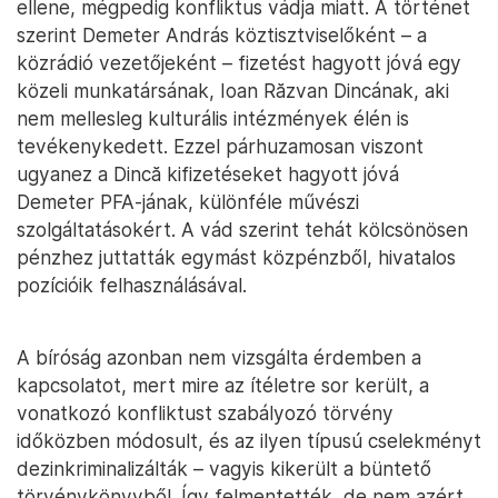
ellene, mégpedig konfliktus vádja miatt. A történet
szerint Demeter András köztisztviselőként – a
közrádió vezetőjeként – fizetést hagyott jóvá egy
közeli munkatársának, Ioan Răzvan Dincának, aki
nem mellesleg kulturális intézmények élén is
tevékenykedett. Ezzel párhuzamosan viszont
ugyanez a Dincă kifizetéseket hagyott jóvá
Demeter PFA-jának, különféle művészi
szolgáltatásokért. A vád szerint tehát kölcsönösen
pénzhez juttatták egymást közpénzből, hivatalos
pozícióik felhasználásával.
A bíróság azonban nem vizsgálta érdemben a
kapcsolatot, mert mire az ítéletre sor került, a
vonatkozó konfliktust szabályozó törvény
időközben módosult, és az ilyen típusú cselekményt
dezinkriminalizálták – vagyis kikerült a büntető
törvénykönyvből. Így felmentették, de nem azért,