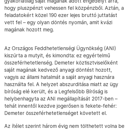
gyakorlatilag saját magának adott engedélyt arra,
hogy pluszpénzt vehessen fel közpénzből. Aztán, a
feladatokért közel 190 ezer lejes bruttó juttatást
vett fel – egy olyan döntés nyomán, amit kvázi
magának hozott meg.
Az Országos Feddhetetlenségi Ügynökség (ANI)
kiszúrta a mutyit, és kimondta: ez egyértelmű
összeférhetetlenség. Demeter köztisztviselőként
saját magának kedvező anyagi döntést hozott,
vagyis az állami hatalmát a saját anyagi hasznára
használta fel. A helyzet abszurditása miatt az ügy
bíróság elé került, és a Legfelsőbb Bíróság is
helybenhagyta az ANI megállapítását 2017-ben –
tehát innentől kezdve jogerősen is fekete-fehér:
Demeter összeférhetetlenséget követett el.
Az ítélet szerint három évig nem tölthetett volna be