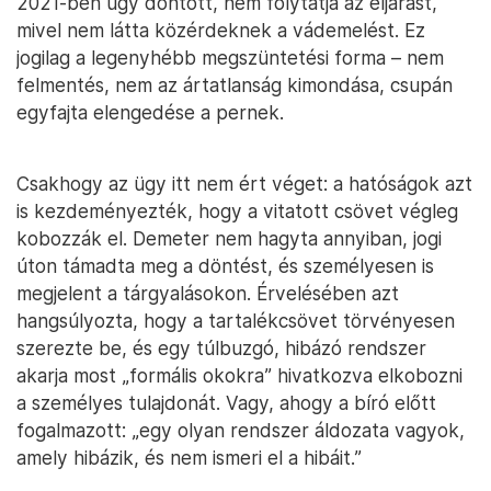
2021-ben úgy döntött, nem folytatja az eljárást,
mivel nem látta közérdeknek a vádemelést. Ez
jogilag a legenyhébb megszüntetési forma – nem
felmentés, nem az ártatlanság kimondása, csupán
egyfajta elengedése a pernek.
Csakhogy az ügy itt nem ért véget: a hatóságok azt
is kezdeményezték, hogy a vitatott csövet végleg
kobozzák el. Demeter nem hagyta annyiban, jogi
úton támadta meg a döntést, és személyesen is
megjelent a tárgyalásokon. Érvelésében azt
hangsúlyozta, hogy a tartalékcsövet törvényesen
szerezte be, és egy túlbuzgó, hibázó rendszer
akarja most „formális okokra” hivatkozva elkobozni
a személyes tulajdonát. Vagy, ahogy a bíró előtt
fogalmazott: „egy olyan rendszer áldozata vagyok,
amely hibázik, és nem ismeri el a hibáit.”