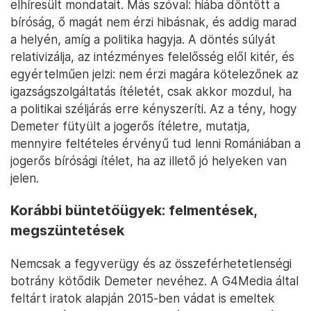
elhíresült mondatait. Más szóval: hiába döntött a
bíróság, ő magát nem érzi hibásnak, és addig marad
a helyén, amíg a politika hagyja. A döntés súlyát
relativizálja, az intézményes felelősség elől kitér, és
egyértelműen jelzi: nem érzi magára kötelezőnek az
igazságszolgáltatás ítéletét, csak akkor mozdul, ha
a politikai széljárás erre kényszeríti. Az a tény, hogy
Demeter fütyült a jogerős ítéletre, mutatja,
mennyire feltételes érvényű tud lenni Romániában a
jogerős bírósági ítélet, ha az illető jó helyeken van
jelen.
Korábbi büntetőügyek: felmentések,
megszüntetések
Nemcsak a fegyverügy és az összeférhetetlenségi
botrány kötődik Demeter nevéhez. A G4Media által
feltárt iratok alapján 2015-ben vádat is emeltek