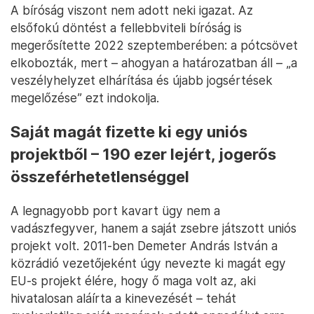
A bíróság viszont nem adott neki igazat. Az
elsőfokú döntést a fellebbviteli bíróság is
megerősítette 2022 szeptemberében: a pótcsövet
elkobozták, mert – ahogyan a határozatban áll – „a
veszélyhelyzet elhárítása és újabb jogsértések
megelőzése” ezt indokolja.
Saját magát fizette ki egy uniós
projektből – 190 ezer lejért, jogerős
összeférhetetlenséggel
A legnagyobb port kavart ügy nem a
vadászfegyver, hanem a saját zsebre játszott uniós
projekt volt. 2011-ben Demeter András István a
közrádió vezetőjeként úgy nevezte ki magát egy
EU-s projekt élére, hogy ő maga volt az, aki
hivatalosan aláírta a kinevezését – tehát