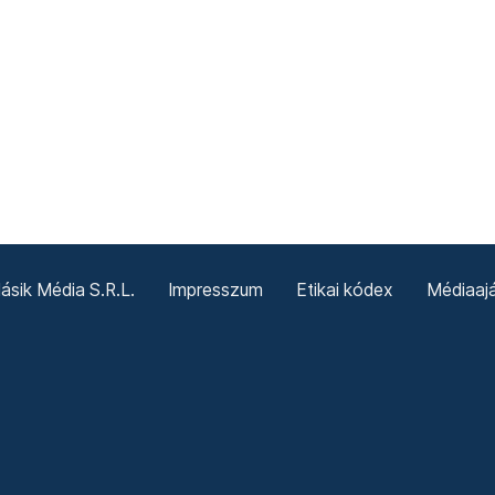
sik Média S.R.L.
Impresszum
Etikai kódex
Médiaajá
Sütitájékoztató
Süti beállítások
Termeni și condiții g
Politica cookie-urilor