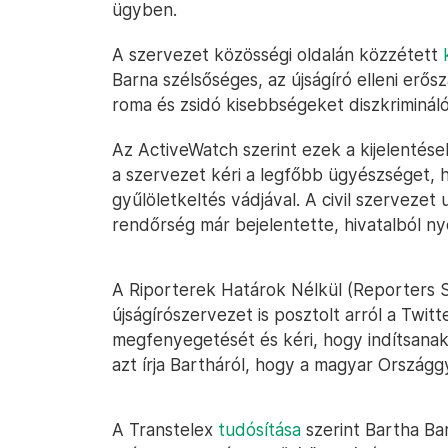
ügyben.
A szervezet közösségi oldalán közzétett
Barna szélsőséges, az újságíró elleni erősz
roma és zsidó kisebbségeket diszkrimináló
Az ActiveWatch szerint ezek a kijelentése
a szervezet kéri a legfőbb ügyészséget, ho
gyűlöletkeltés vádjával. A civil szerveze
rendőrség már bejelentette, hivatalból n
A Riporterek Határok Nélkül (Reporters 
újságírószervezet is posztolt arról a Twitte
megfenyegetését és kéri, hogy indítsanak
azt írja Bartháról, hogy a magyar Országgy
A Transtelex
tudósítása
szerint Bartha Bar