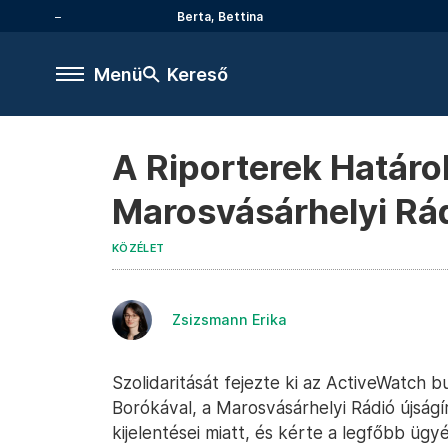
Berta, Bettina
Menü
Kereső
A Riporterek Határok
Marosvásárhelyi Rádi
KÖZÉLET
Zsizsmann Erika
Szolidaritását fejezte ki az ActiveWatch 
Borókával, a Marosvásárhelyi Rádió újságír
kijelentései miatt, és kérte a legfőbb ügyé