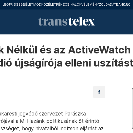
LEGFRISSEBB
ÉLETMÓD
KÖZÉLET
PÉNZCSINÁLÓK
VÉLEMÉNY
ZÖLD
ADATBANK.RO
 Nélkül és az ActiveWatch is
ó újságírója elleni uszítás
bukaresti jogvédő szervezet Parászka
ójával a Mi Hazánk politikusának őt érintő
szséget, hogy hivatalból indítson eljárást az