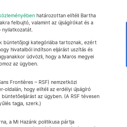
közleményében
határozottan elítéli Bartha
akra felbujtó, valamint az újságírókat és a
 nyilatkozatát.
k büntetőjogi kategóriába tartoznak, ezért
gy hivatalból indítson eljárást uszítás és
t ugyanakkor üdvözli, hogy a Maros megyei
yomoz az ügyben.
Sans Frontières – RSF) nemzetközi
r-oldalán, hogy elítéli az erdélyi újságíró
 büntetőeljárást az ügyben. (A RSF tévesen
űlés tagja, szerk.)
na, a Mi Hazánk politikusa pártja