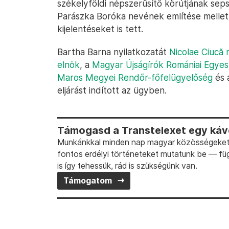
székelyföldi népszerűsítő körútjának seps
Parászka Boróka nevének említése mellett,
kijelentéseket is tett.
Bartha Barna nyilatkozatát
Nicolae Ciucă 
elnök
, a
Magyar Újságírók Romániai Egyes
Maros Megyei Rendőr-főfelügyelőség
és 
eljárást indított az ügyben.
Támogasd a Transtelexet egy kávé
Munkánkkal minden nap magyar közösségeket t
fontos erdélyi történeteket mutatunk be — fü
is így tehessük, rád is szükségünk van.
Támogatom