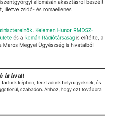
iszentgyörgyi állomásán akasztásról beszélt
 illetve zsidó- és romaellenes
miniszterelnök
,
Kelemen Hunor RMDSZ-
ülete
és a
Román Rádiótársaság
is elítélte, a
a Maros Megyei Ügyészség is hivatalból
 árával!
artunk képben, teret adunk helyi ügyeknek, és
ggetlenül, szabadon. Ahhoz, hogy ezt továbbra