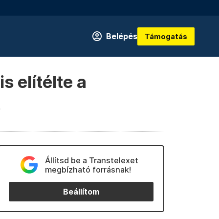
Belépés
Támogatás
 elítélte a
t
Állítsd be a Transtelexet
megbízható forrásnak!
Beállítom