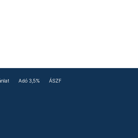
nlat
Adó 3,5%
ÁSZF
enerale
Confidențialitate