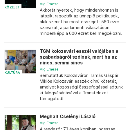
Vig Emese
KÖZÉLET
Akkorát nyertek, hogy mindenhonnan is
látszik, ragozták az ünneplő politikusok,
akik szerint ha most összejött 580 ezer
szavazat, a parlamenti választáson
mindenképp a 600 ezret kell megcélozni.
TGM kolozsvári esszéi valójában a
szabadságról szólnak, mert ha az
nincs, semmi sincs
Vig Emese
KULTÚRA
Bemutattuk Kolozsváron Tamás Gáspár
Miklós Kolozsvári esszék című kötetét,
amelyet közösségi összefogással adtunk
ki. Megvásárlásával a Transtelexet
támogatod!
Meghalt Cselényi László
Vig Emese
A rendezőt 73 éves korában, hosszan