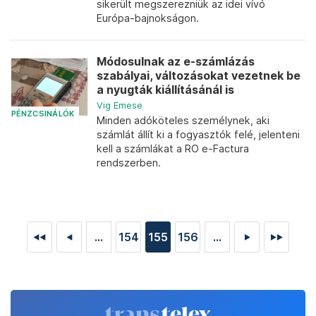
sikerült megszerezniük az idei vívó
Európa-bajnokságon.
Módosulnak az e-számlázás
szabályai, változásokat vezetnek be
a nyugták kiállításánál is
Vig Emese
PÉNZCSINÁLÓK
Minden adóköteles személynek, aki
számlát állít ki a fogyasztók felé, jelenteni
kell a számlákat a RO e-Factura
rendszerben.
...
154
155
156
...
◄◄
◄
►
►►