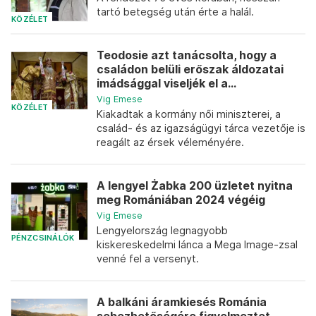
tartó betegség után érte a halál.
KÖZÉLET
Teodosie azt tanácsolta, hogy a
családon belüli erőszak áldozatai
imádsággal viseljék el a...
Vig Emese
KÖZÉLET
Kiakadtak a kormány női miniszterei, a
család- és az igazságügyi tárca vezetője is
reagált az érsek véleményére.
A lengyel Żabka 200 üzletet nyitna
meg Romániában 2024 végéig
Vig Emese
Lengyelország legnagyobb
PÉNZCSINÁLÓK
kiskereskedelmi lánca a Mega Image-zsal
venné fel a versenyt.
A balkáni áramkiesés Románia