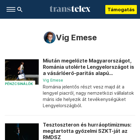
Támogatás
Vig Emese
Miután megelőzte Magyarországot,
Románia utolérte Lengyelországot is
a vásárlóerő-paritás alapú...
Vig Emese
PÉNZCSINÁLÓK
Románia jelentős részt vesz majd át a
lengyel piacról, nagy nemzetközi vállalatok
máris ide helyezik át tevékenységüket
Lengyelországból.
Tesztoszteron és hurráoptimizmus:
megtartotta győzelmi SZKT-ját az
RMDSZ