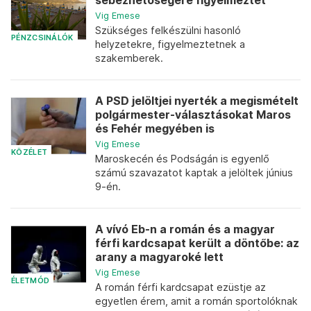
sebezhetőségére figyelmeztet
Vig Emese
Szükséges felkészülni hasonló
PÉNZCSINÁLÓK
helyzetekre, figyelmeztetnek a
szakemberek.
A PSD jelöltjei nyerték a megismételt
polgármester-választásokat Maros
és Fehér megyében is
Vig Emese
KÖZÉLET
Maroskecén és Podságán is egyenlő
számú szavazatot kaptak a jelöltek június
9-én.
A vívó Eb-n a román és a magyar
férfi kardcsapat került a döntőbe: az
arany a magyaroké lett
Vig Emese
ÉLETMÓD
A román férfi kardcsapat ezüstje az
egyetlen érem, amit a román sportolóknak