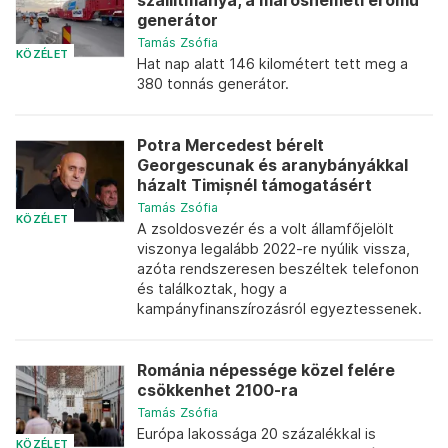
szállítmánya, a marosnémeti erőmű
generátor
Tamás Zsófia
KÖZÉLET
Hat nap alatt 146 kilométert tett meg a
380 tonnás generátor.
Potra Mercedest bérelt
Georgescunak és aranybányákkal
házalt Timișnél támogatásért
Tamás Zsófia
KÖZÉLET
A zsoldosvezér és a volt államfőjelölt
viszonya legalább 2022-re nyúlik vissza,
azóta rendszeresen beszéltek telefonon
és találkoztak, hogy a
kampányfinanszírozásról egyeztessenek.
Románia népessége közel felére
csökkenhet 2100-ra
Tamás Zsófia
Európa lakossága 20 százalékkal is
KÖZÉLET