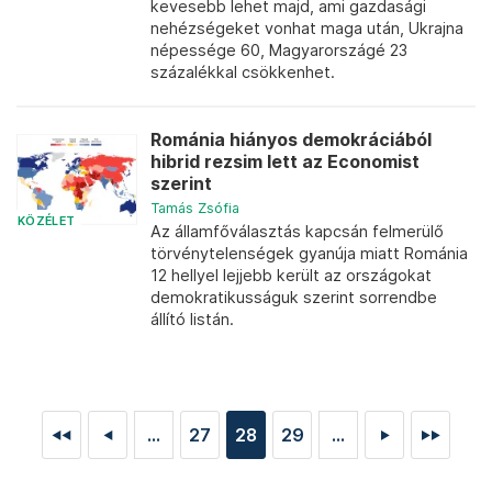
kevesebb lehet majd, ami gazdasági
nehézségeket vonhat maga után, Ukrajna
népessége 60, Magyarországé 23
százalékkal csökkenhet.
Románia hiányos demokráciából
hibrid rezsim lett az Economist
szerint
Tamás Zsófia
KÖZÉLET
Az államfőválasztás kapcsán felmerülő
törvénytelenségek gyanúja miatt Románia
12 hellyel lejjebb került az országokat
demokratikusságuk szerint sorrendbe
állító listán.
...
27
28
29
...
◄◄
◄
►
►►