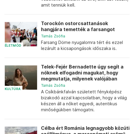
amit tenniük kell.
Torockón ostorcsattanások
hangjára temették a farsangot
Tamás Zsófia
Farsang Döme nyugalomra tért és ezzel
ÉLETMÓD
lezárult a kicsapongások időszaka is.
Telek-Fejér Bernadette úgy segít a
nőknek elfogadni magukat, hogy
megmutatja, milyenek valójában
Tamás Zsófia
KULTÚRA
A Csíkbánkfalván született fényképész
bizakodó azzal kapcsolatban, hogy a világ
készen áll a nőket egyedi, autentikus
minőségükben támogatni.
Célba ért Románia legnagyobb közúti