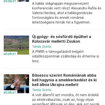
KÖZÉLET
A hallás világnapján megszervezett
konferencián vett részt Alexandru Rafila és
Valeria Herdea, ahol a hallásgondozás
fontosságára és ennek romániai
lehetőségeire hívták fel a figyelmet.
Új gyógy- és sósfürdő épülhet a
Kolozsvár melletti Zsukon
Tamás Zsófia
A PNRR-s támogatásból beígért
KÖZÉLET
üdülőközpontnak szállodája és étterme is
lesz.
Băsescu szerint Romániának abba
kell hagynia a smekkerkedést és ki
kell állnia Ukrajna mellett
Tamás Zsófia
KÖZÉLET
A volt államfő azt mondta, őt nem érdekli
az elnökválasztás, csak az, hogy olyan
vezetőket állítsunk az élre, akik azt teszik,