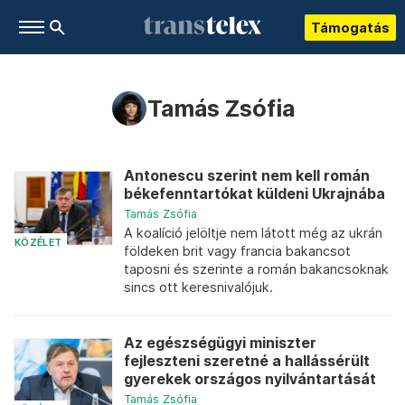
Támogatás
Tamás Zsófia
Antonescu szerint nem kell román
békefenntartókat küldeni Ukrajnába
Tamás Zsófia
A koalíció jelöltje nem látott még az ukrán
KÖZÉLET
földeken brit vagy francia bakancsot
taposni és szerinte a román bakancsoknak
sincs ott keresnivalójuk.
Az egészségügyi miniszter
fejleszteni szeretné a hallássérült
gyerekek országos nyilvántartását
Tamás Zsófia