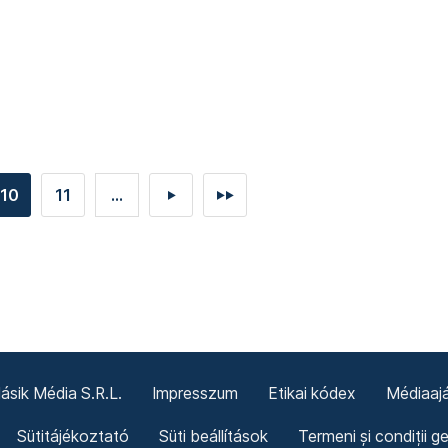
10
11
...
►
►►
sik Média S.R.L.
Impresszum
Etikai kódex
Médiaajá
Sütitájékoztató
Süti beállítások
Termeni și condiții g