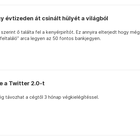
y évtizeden át csinált hülyét a világból
szerint ő találta fel a kenyérpirítót. Ez annyira elterjedt hogy még
s feltaláló” arca legyen az 50 fontos bankjegyen.
 a Twitter 2.0-t
g távozhat a cégtől 3 hónap végkielégítéssel.