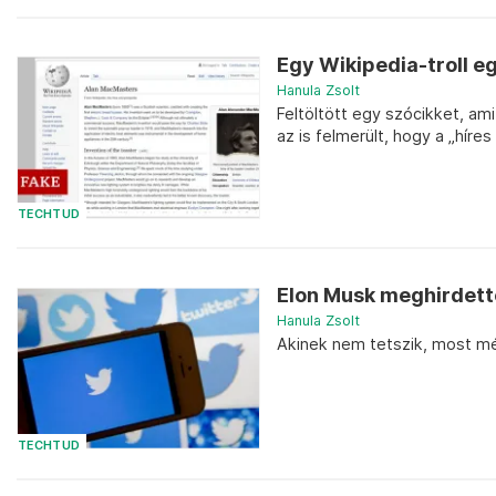
Egy Wikipedia-troll eg
Hanula Zsolt
Feltöltött egy szócikket, ami 
az is felmerült, hogy a „híre
TECHTUD
Elon Musk meghirdette
Hanula Zsolt
Akinek nem tetszik, most mé
TECHTUD