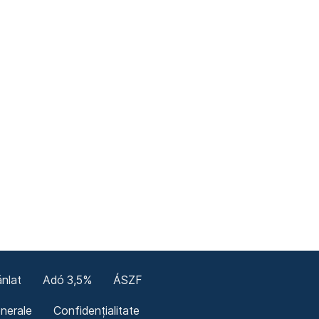
nlat
Adó 3,5%
ÁSZF
enerale
Confidențialitate