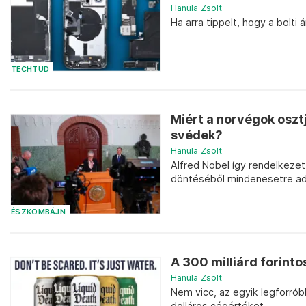
Hanula Zsolt
Ha arra tippelt, hogy a bolti 
TECHTUD
Miért a norvégok osztj
svédek?
Hanula Zsolt
Alfred Nobel így rendelkezet
döntéséből mindenesetre a
ÉSZKOMBÁJN
A 300 milliárd forinto
Hanula Zsolt
Nem vicc, az egyik legforróbb
dolláros cégértéket.