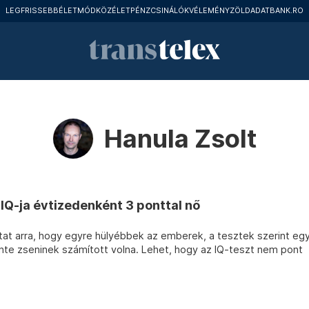
LEGFRISSEBB
ÉLETMÓD
KÖZÉLET
PÉNZCSINÁLÓK
VÉLEMÉNY
ZÖLD
ADATBANK.RO
Hanula Zsolt
IQ-ja évtizedenként 3 ponttal nő
tat arra, hogy egyre hülyébbek az emberek, a tesztek szerint eg
nte zseninek számított volna. Lehet, hogy az IQ-teszt nem pont