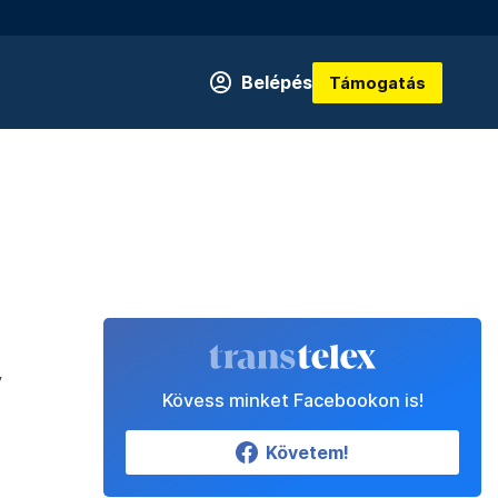
Belépés
Támogatás
y
Kövess minket Facebookon is!
Követem!