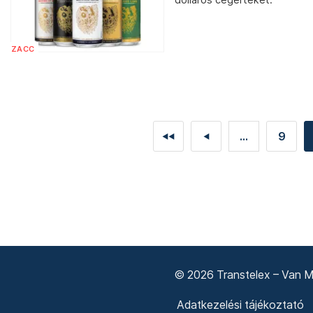
ZACC
...
9
◄◄
◄
© 2026 Transtelex – Van Má
Adatkezelési tájékoztató