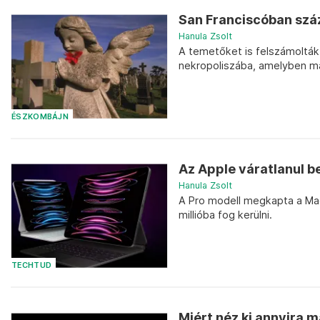
San Franciscóban száz
Hanula Zsolt
A temetőket is felszámolták:
nekropoliszába, amelyben ma
ÉSZKOMBÁJN
Az Apple váratlanul b
Hanula Zsolt
A Pro modell megkapta a Macb
millióba fog kerülni.
TECHTUD
Miért néz ki annyira 