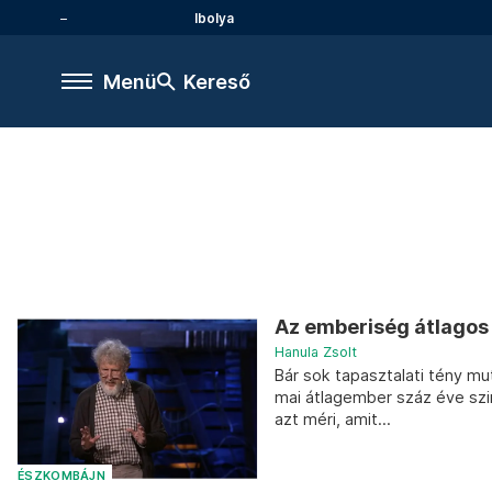
Ibolya
Menü
Kereső
Az emberiség átlagos 
Hanula Zsolt
Bár sok tapasztalati tény mu
mai átlagember száz éve szi
azt méri, amit...
ÉSZKOMBÁJN