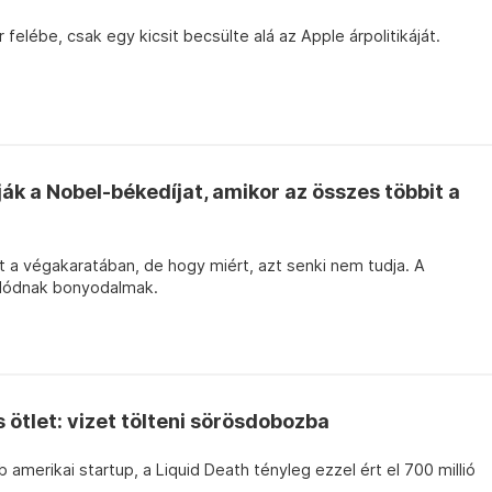
ár felébe, csak egy kicsit becsülte alá az Apple árpolitikáját.
ák a Nobel-békedíjat, amikor az összes többit a
t a végakaratában, de hogy miért, azt senki nem tudja. A
dódnak bonyodalmak.
s ötlet: vizet tölteni sörösdobozba
 amerikai startup, a Liquid Death tényleg ezzel ért el 700 millió