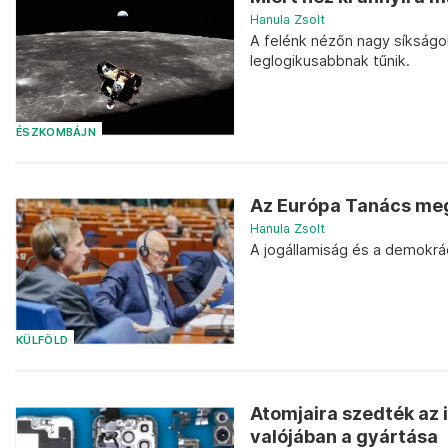
Hanula Zsolt
A felénk nézőn nagy síkságok 
leglogikusabbnak tűnik.
ÉSZKOMBÁJN
Az Európa Tanács megf
Hanula Zsolt
A jogállamiság és a demokrác
KÜLFÖLD
Atomjaira szedték az 
valójában a gyártása