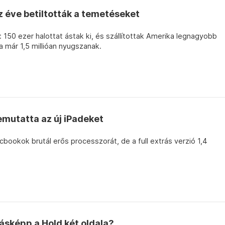
 éve betiltották a temetéseket
 150 ezer halottat ástak ki, és szállítottak Amerika legnagyobb
 már 1,5 millióan nyugszanak.
emutatta az új iPadeket
ookok brutál erős processzorát, de a full extrás verzió 1,4
másképp a Hold két oldala?